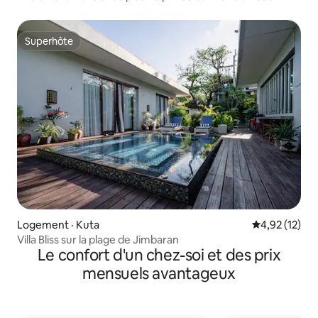
Resort (VA)
Superhôte
Superhôte
Logement · Kuta
Note moyenne
4,92 (12)
Villa Bliss sur la plage de Jimbaran
Le confort d'un chez-soi et des prix
mensuels avantageux