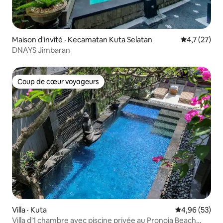
Maison d'invité · Kecamatan Kuta Selatan
Note moyenn
4,7 (27)
DNAYS Jimbaran
Coup de cœur voyageurs
Coup de cœur voyageurs
Villa · Kuta
Note moyenne
4,96 (53)
Villa d'1 chambre avec piscine privée au Pronoia Beach