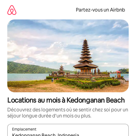
Aller
directement
Partez-vous un Airbnb
au
contenu
Locations au mois à Kedonganan Beach
Découvrez des logements où se sentir chez soi pour un
séjour longue durée d’un mois ou plus.
Emplacement
Quand les résultats sont affichés, parcourez-les en utilisant les 