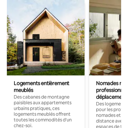
Logements entièrement
Nomades num
meublés
professionnel
déplacement
Des cabanes de montagne
paisibles aux appartements
Des logements
urbains pratiques, ces
pour les profes
logements meublés offrent
nomades et trav
toutes les commodités d'un
distance avec le
chez-soi.
espaces de trav