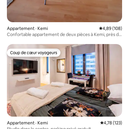
Appartement · Kemi
Note moyenne 
4,89 (108)
Confortable appartement de deux pièces à Kemi, près de
la mer
Coup de cœur voyageurs
Coup de cœur voyageurs
Appartement · Kemi
Note moyenne 
4,78 (123)
Studio dans le centre, parking privé gratuit