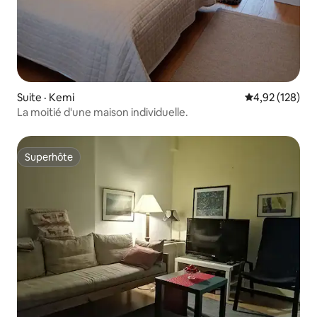
Suite · Kemi
Note moyenne 
4,92 (128)
La moitié d'une maison individuelle.
Superhôte
Superhôte