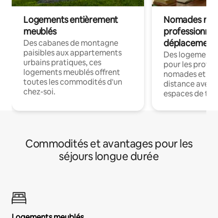
Logements entièrement
Nomades num
meublés
professionnel
déplacement
Des cabanes de montagne
paisibles aux appartements
Des logements
urbains pratiques, ces
pour les profes
logements meublés offrent
nomades et trav
toutes les commodités d'un
distance avec le
chez-soi.
espaces de trav
Commodités et avantages pour les
séjours longue durée
Logements meublés