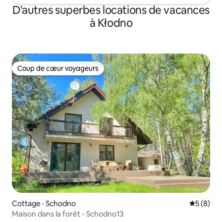
D'autres superbes locations de vacances
à Kłodno
Coup de cœur voyageurs
Coup de cœur voyageurs
Cottage · Schodno
Note moy
5 (8)
Maison dans la forêt - Schodno13