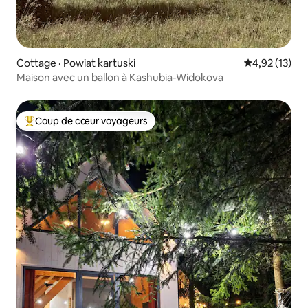
Cottage · Powiat kartuski
Note moyenne
4,92 (13)
Maison avec un ballon à Kashubia-Widokova
Coup de cœur voyageurs
Coup de cœur voyageurs parmi les plus aimés