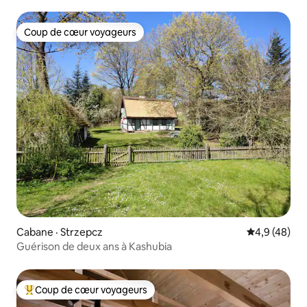
Coup de cœur voyageurs
Coup de cœur voyageurs
Cabane · Strzepcz
Note moyenn
4,9 (48)
Guérison de deux ans à Kashubia
Coup de cœur voyageurs
Coup de cœur voyageurs parmi les plus aimés