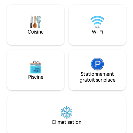
grande terrasse entourée de forêt. La
(2 600 m²) avec u
parcelle sur laquelle se trouve la maison
forêt, et comprend 
fait environ 500 m2 et est clôturée. De
éclairé, une aire d
plus, sur la grande terrasse en bois, nous
extérieur, à proxim
avons un jacuzzi et un sauna réservés
Trzebiochy et du l
aux clients de la maison. Notre maison
emplacement, poss
Cuisine
Wi-Fi
est ouverte toute l'année, elle est
randonnée, de vélo
chauffée et équipée d'un poêle. Le lac
de votre propre ba
Sudomie est à 150 m.
prix :)
Stationnement
Piscine
gratuit sur place
Climatisation