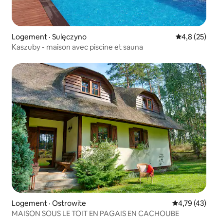
Logement · Sulęczyno
Note moyenn
4,8 (25)
Kaszuby - maison avec piscine et sauna
Logement · Ostrowite
Note moyenne
4,79 (43)
MAISON SOUS LE TOIT EN PAGAIS EN CACHOUBE