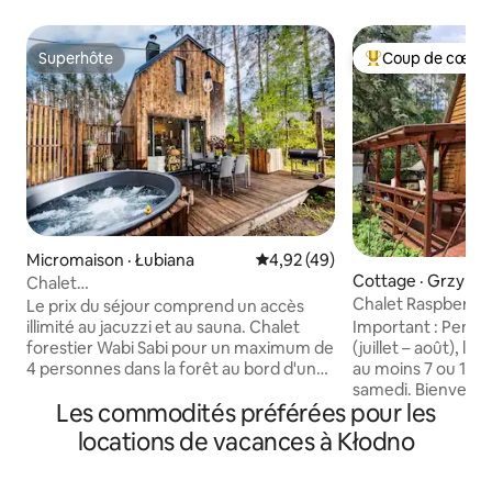
Superhôte
Coup de cœur 
Superhôte
Coup de cœur voy
Micromaison · Łubiana
Note moyenne de 4,92 sur 5, 
4,92 (49)
Cottage · Grzybo
Chalet
forêt/jacuzzi/cheminée/sauna/lac
Chalet Raspberry 
Le prix du séjour comprend un accès
Cachoubie
Natura Sad Kaszu
illimité au jacuzzi et au sauna. Chalet
Important : Pendan
forestier Wabi Sabi pour un maximum de
(juillet – août), le
4 personnes dans la forêt au bord d'un
au moins 7 ou 14 j
lac en Cachoubie. Nous proposons une
samedi. Bienvenue
Les commodités préférées pour les
maison de plain-pied d'environ 45 m2
Malinowy (l'un des 
avec deux chambres séparées, un salon
village de Grzybo
locations de vacances à Kłodno
commun avec coin cuisine, une salle à
Cachoubie, à 8 km
manger, une salle de bains et une
chalet est situé su