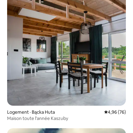
Logement · Bącka Huta
Note moyenne
4,96 (76)
Maison toute l'année Kaszuby