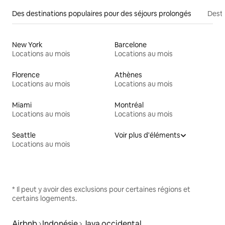
Des destinations populaires pour des séjours prolongés
Desti
New York
Barcelone
Locations au mois
Locations au mois
Florence
Athènes
Locations au mois
Locations au mois
Miami
Montréal
Locations au mois
Locations au mois
Seattle
Voir plus d'éléments
Locations au mois
* Il peut y avoir des exclusions pour certaines régions et
certains logements.
Airbnb
Indonésie
Java occidental