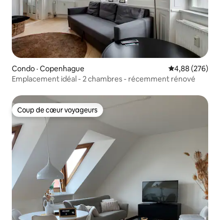
Condo · Copenhague
Note moyenne 
4,88 (276)
Emplacement idéal - 2 chambres - récemment rénové
Coup de cœur voyageurs
Coup de cœur voyageurs