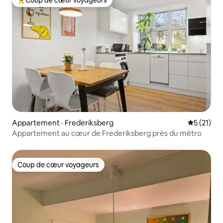
Coup de cœur voyageurs parmi les plus aimés
Appartement · Frederiksberg
Note moye
5 (21)
Appartement au cœur de Frederiksberg près du métro
Coup de cœur voyageurs
Coup de cœur voyageurs