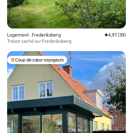
Logement · Frederiksberg
Note moyenne
4,97 (39)
Trésor caché sur Frederiksberg
Coup de cœur voyageurs
Coup de cœur voyageurs parmi les plus aimés