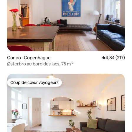
Condo · Copenhague
Note moyenne 
4,84 (217)
Østerbro au bord des lacs, 75 m ²
Coup de cœur voyageurs
Coup de cœur voyageurs