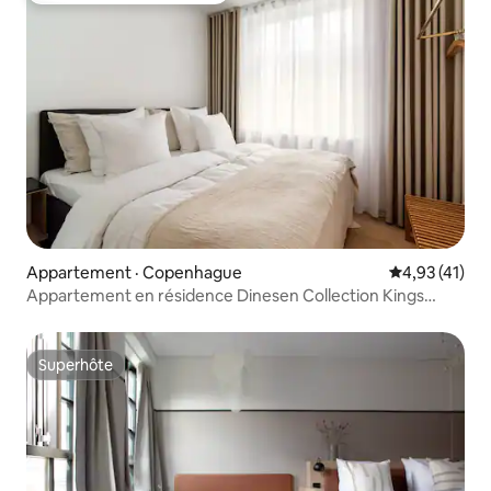
Appartement · Copenhague
Note moyenne
4,93 (41)
Appartement en résidence Dinesen Collection Kings
Square
Superhôte
Superhôte