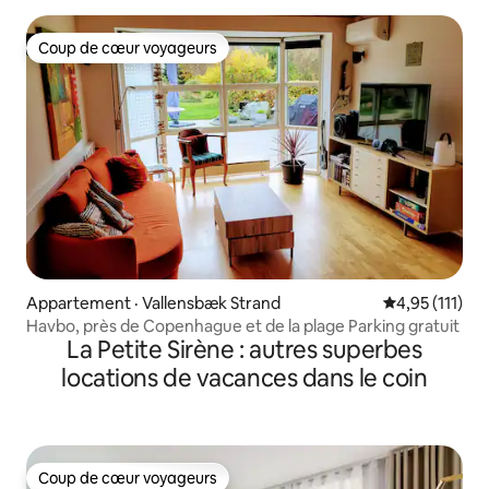
Coup de cœur voyageurs
Coup de cœur voyageurs
Appartement · Vallensbæk Strand
Note moyenne 
4,95 (111)
Havbo, près de Copenhague et de la plage Parking gratuit
La Petite Sirène : autres superbes
locations de vacances dans le coin
Coup de cœur voyageurs
Coup de cœur voyageurs