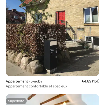
Appartement · Lyngby
Note moyenne 
4,89 (161)
Appartement confortable et spacieux
Superhôte
Superhôte