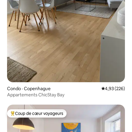
Condo · Copenhague
Note moyenne 
4,93 (226)
Appartements ChicStay Bay
Coup de cœur voyageurs
Coup de cœur voyageurs parmi les plus aimés