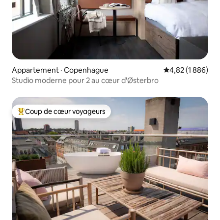
Appartement · Copenhague
Note moyenne de
4,82 (1 886)
Studio moderne pour 2 au cœur d'Østerbro
Coup de cœur voyageurs
Coup de cœur voyageurs parmi les plus aimés