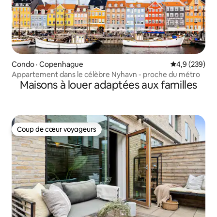
Condo · Copenhague
Note moyenne
4,9 (239)
Appartement dans le célèbre Nyhavn - proche du métro
Maisons à louer adaptées aux familles
Coup de cœur voyageurs
Coup de cœur voyageurs