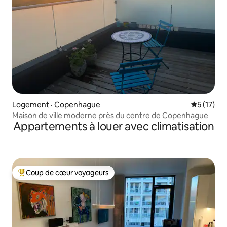
Logement · Copenhague
Note moye
5 (17)
Maison de ville moderne près du centre de Copenhague
Appartements à louer avec climatisation
Coup de cœur voyageurs
Coup de cœur voyageurs parmi les plus aimés