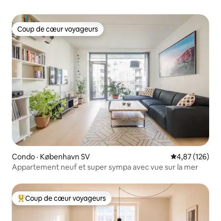
Coup de cœur voyageurs
Coup de cœur voyageurs
Condo · København SV
Note moyenne 
4,87 (126)
Appartement neuf et super sympa avec vue sur la mer
Coup de cœur voyageurs
Coup de cœur voyageurs parmi les plus aimés