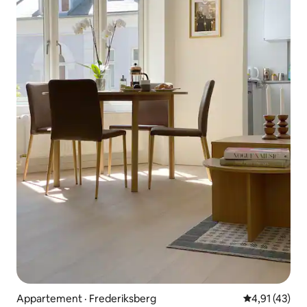
Appartement · Frederiksberg
Note moyenne
4,91 (43)