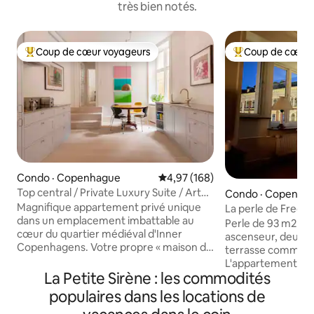
très bien notés.
Coup de cœur voyageurs
Coup de cœur 
Coup de cœur voyageurs parmi les plus aimés
Coup de cœur voy
Condo · Copenhague
Note moyenne de 4,97 sur 5, 1
4,97 (168)
Top central / Private Luxury Suite / Art
Condo · Copenha
Gallery
Magnifique appartement privé unique
La perle de Freder
dans un emplacement imbattable au
Perle de 93 m2 au
cœur du quartier médiéval d'Inner
ascenseur, deux pe
Copenhagens. Votre propre « maison de
terrasse commune s
ville » avec une entrée privée depuis une
L'appartement dis
rue latérale calme. Un luxe haut de
La Petite Sirène : les commodités
pièces orientées s
gamme réparti sur 140 m², vous
attenante + une c
populaires dans les locations de
séjournez dans un appartement de luxe
Ici, le mobilier es
de type galerie d'art fusion : mobilier