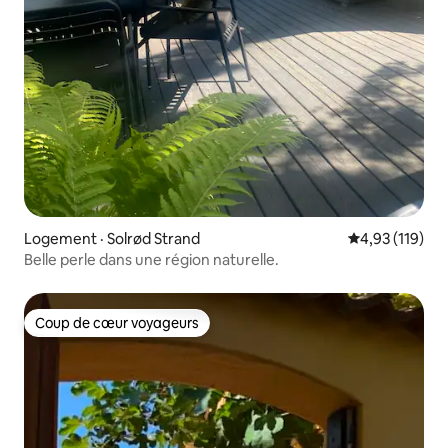
Logement · Solrød Strand
Note moyenne 
4,93 (119)
Belle perle dans une région naturelle.
Coup de cœur voyageurs
Coup de cœur voyageurs