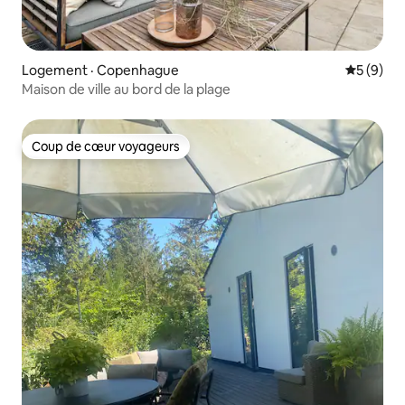
Logement · Copenhague
Note moy
5 (9)
Maison de ville au bord de la plage
Coup de cœur voyageurs
Coup de cœur voyageurs