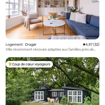
Logement · Dragør
Note moyenne
4,97 (32)
Villa récemment rénovée adaptée aux familles près de
Copenhague
Coup de cœur voyageurs
Coup de cœur voyageurs parmi les plus aimés