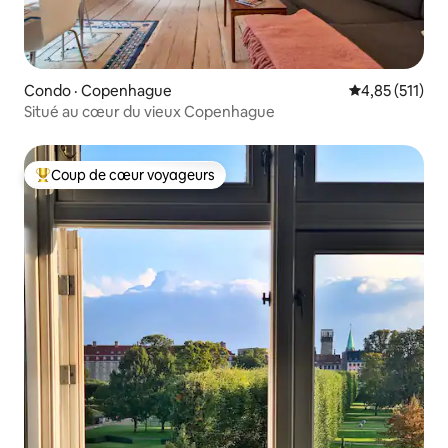
Condo · Copenhague
Note moyenne 
4,85 (511)
Situé au cœur du vieux Copenhague
Coup de cœur voyageurs
Coup de cœur voyageurs parmi les plus aimés