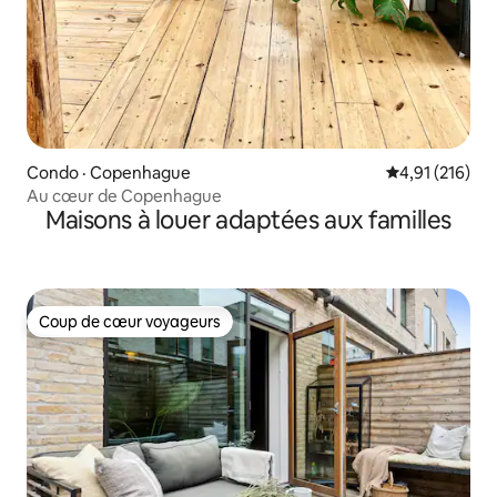
Condo · Copenhague
Note moyenne 
4,91 (216)
Au cœur de Copenhague
Maisons à louer adaptées aux familles
Coup de cœur voyageurs
Coup de cœur voyageurs