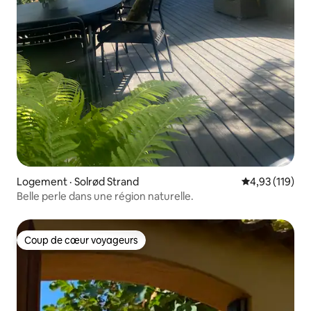
Logement · Solrød Strand
Note moyenne 
4,93 (119)
Belle perle dans une région naturelle.
Coup de cœur voyageurs
Coup de cœur voyageurs