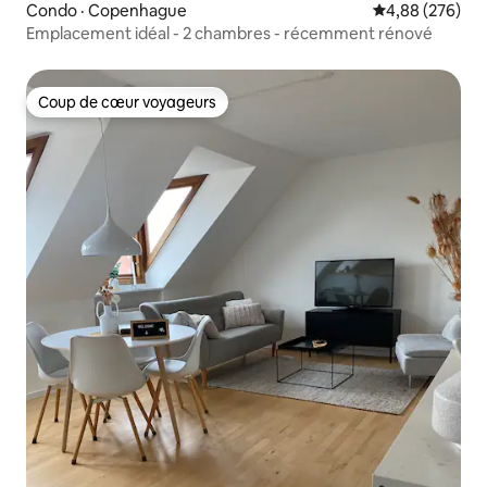
Condo · Copenhague
Note moyenne 
4,88 (276)
Emplacement idéal - 2 chambres - récemment rénové
Coup de cœur voyageurs
Coup de cœur voyageurs