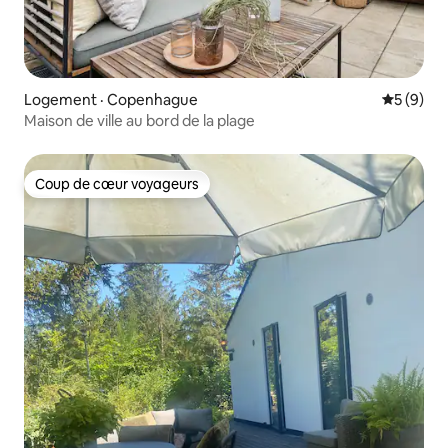
Logement · Copenhague
Note moy
5 (9)
Maison de ville au bord de la plage
Coup de cœur voyageurs
Coup de cœur voyageurs