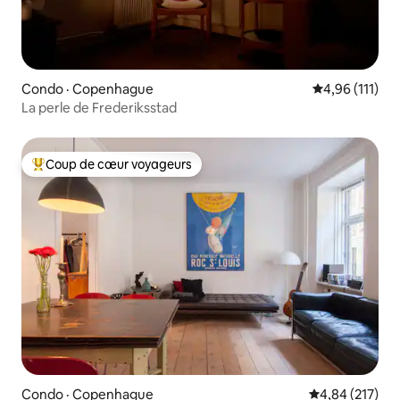
Condo · Copenhague
Note moyenne 
4,96 (111)
La perle de Frederiksstad
Coup de cœur voyageurs
Coup de cœur voyageurs parmi les plus aimés
Condo · Copenhague
Note moyenne 
4,84 (217)