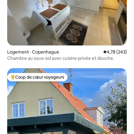
Logement · Copenhague
Note moyenne 
4,78 (243)
Chambre au sous-sol avec cuisine privée et douche.
Coup de cœur voyageurs
Coup de cœur voyageurs parmi les plus aimés