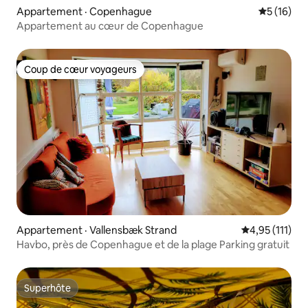
Appartement · Copenhague
Note moye
5 (16)
Appartement au cœur de Copenhague
Coup de cœur voyageurs
Coup de cœur voyageurs
Appartement · Vallensbæk Strand
Note moyenne 
4,95 (111)
Havbo, près de Copenhague et de la plage Parking gratuit
Superhôte
Superhôte