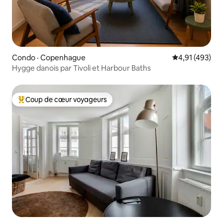
Condo · Copenhague
Note moyenne 
4,91 (493)
Hygge danois par Tivoli et Harbour Baths
Coup de cœur voyageurs
Coup de cœur voyageurs parmi les plus aimés