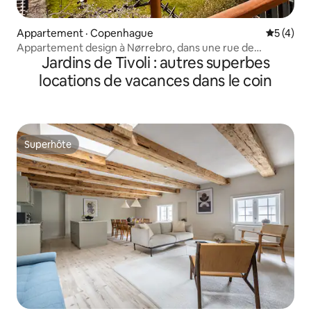
Appartement · Copenhague
Note moy
5 (4)
Appartement design à Nørrebro, dans une rue de
Jardins de Tivoli : autres superbes
restaurants.
locations de vacances dans le coin
Superhôte
Superhôte