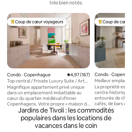
très bien notés.
Coup de cœur voyageurs
Coup de cœur 
Coup de cœur voyageurs parmi les plus aimés
Coup de cœur voy
Condo · Copenha
Condo · Copenhague
Note moyenne de 4,97 sur 5, 1
4,97 (167)
Meilleur emplacem
Top central / Private Luxury Suite / Art
grandes salles de
Gallery
La propriété est s
Magnifique appartement privé unique
centre historiqu
dans un emplacement imbattable au
entourée de charm
cœur du quartier médiéval d'Inner
cafés, de bars an
Copenhagens. Votre propre « maison de
Jardins de Tivoli : les commodités
uniques. Juste à 
ville » avec une entrée privée depuis une
les magnifiques ja
rue latérale calme. Un luxe haut de
populaires dans les locations de
Rosenborg, parfai
gamme réparti sur 140 m², vous
vacances dans le coin
matinale, un mom
séjournez dans un appartement de luxe
livre ou un pique-nique. Après une
de type galerie d'art fusion : mobilier