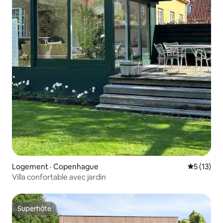
Logement · Copenhague
Note moye
5 (13)
Villa confortable avec jardin
Superhôte
Superhôte