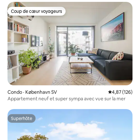
Coup de cœur voyageurs
Coup de cœur voyageurs
Condo · København SV
Note moyenne 
4,87 (126)
Appartement neuf et super sympa avec vue sur la mer
Superhôte
Superhôte