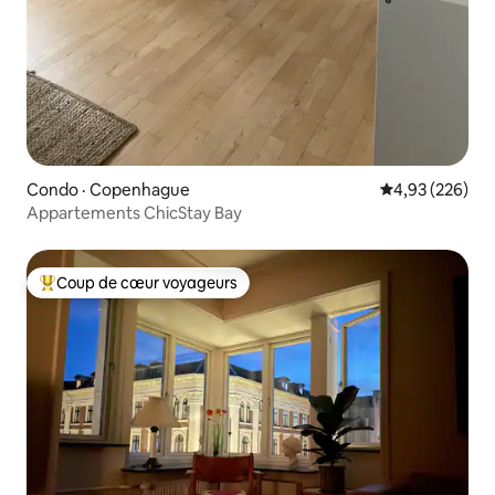
Condo · Copenhague
Note moyenne 
4,93 (226)
Appartements ChicStay Bay
Coup de cœur voyageurs
Coup de cœur voyageurs parmi les plus aimés