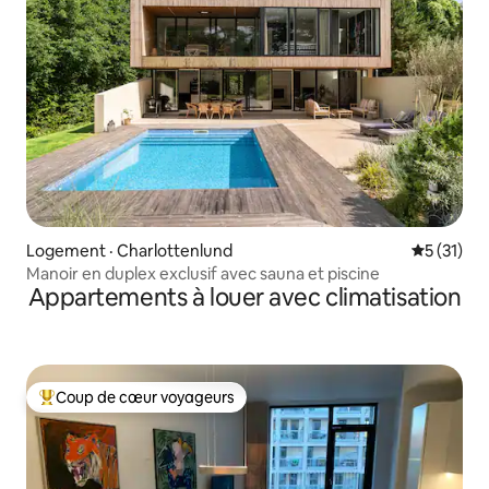
Logement · Charlottenlund
Note moye
5 (31)
Manoir en duplex exclusif avec sauna et piscine
Appartements à louer avec climatisation
Coup de cœur voyageurs
Coup de cœur voyageurs parmi les plus aimés