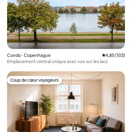
Condo · Copenhague
Note moyenne 
4,85 (103)
Emplacement central unique avec vue sur les lacs
Coup de cœur voyageurs
Coup de cœur voyageurs