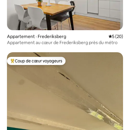
Appartement · Frederiksberg
Note moye
5 (20)
Appartement au cœur de Frederiksberg près du métro
Coup de cœur voyageurs
Coup de cœur voyageurs parmi les plus aimés