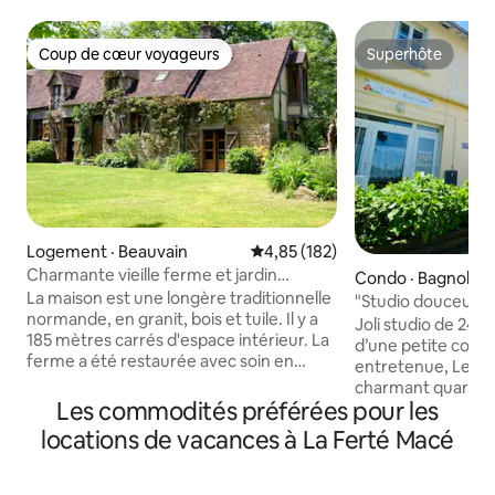
Coup de cœur voyageurs
Superhôte
Coup de cœur voyageurs
Superhôte
Logement · Beauvain
Note moyenne de 4,85 sur 5, 1
4,85 (182)
Charmante vieille ferme et jardin
Condo · Bagnoles-
spacieux
La maison est une longère traditionnelle
Normandie
"Studio douceur B
normande, en granit, bois et tuile. Il y a
Thermes »
Joli studio de 24 m
185 mètres carrés d'espace intérieur. La
d’une petite copro
ferme a été restaurée avec soin en
entretenue, Les C
utilisant des matériaux traditionnels. La
charmant quartier
Pichardière se trouve au cœur de la
Les commodités préférées pour les
Bagnoles-de-l’Orn
campagne normande, loin de la
à pied de la cure thermale
locations de vacances à La Ferté Macé
circulation, dans un jardin isolé de deux
Machine à laver S
acres situé dans un coin d'un parc
Terrasse avec table
régional (équivalent d'un parc national
cabanon pour se p