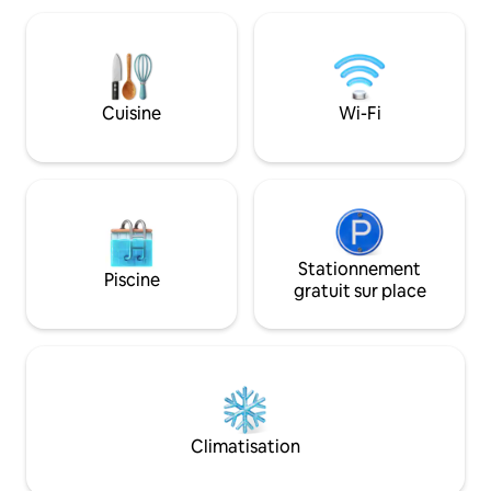
au Royaume-Uni). C'est un endroit pour
Local à vélos Parking Proche, Navette,
échapper à la vie urbaine ! J'adore son
centre-ville, piscine, La forêt
calme et la présence du monde naturel.
Andaines, clin d’œi
Brocéliande, idéal
promenades ress
Cuisine
Wi-Fi
Stationnement
Piscine
gratuit sur place
Climatisation