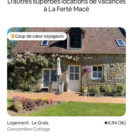
D'autres superbes locations de vacances
à La Ferté Macé
Coup de cœur voyageurs
Coup de cœur voyageurs parmi les plus aimés
Logement · Le Grais
Note moyenne
4,94 (36)
Concombre Cottage