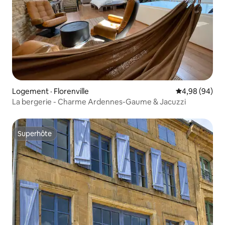
Logement · Florenville
Note moyenne
4,98 (94)
La bergerie - Charme Ardennes-Gaume & Jacuzzi
Superhôte
Superhôte