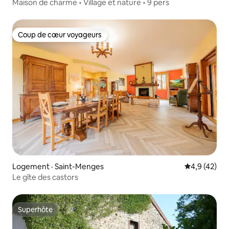
Maison de charme • Village et nature • 9 pers
Coup de cœur voyageurs
Coup de cœur voyageurs
Logement · Saint-Menges
Note moyenn
4,9 (42)
Le gîte des castors
Superhôte
Superhôte