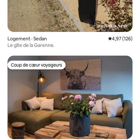
Logement · Sedan
Note moyenne 
4,97 (126)
Le gîte de la Garenne.
Coup de cœur voyageurs
Coup de cœur voyageurs