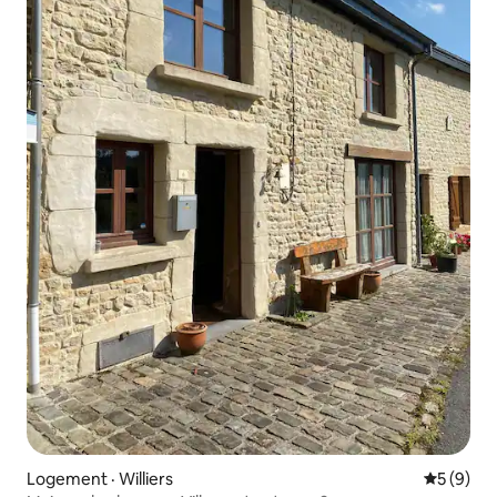
Logement · Williers
Note moy
5 (9)