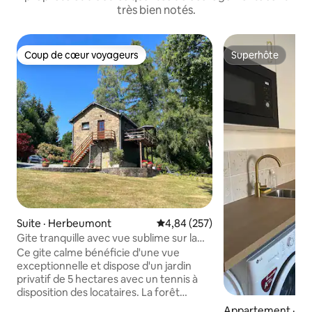
très bien notés.
Coup de cœur voyageurs
Superhôte
Coup de cœur voyageurs
Superhôte
Suite · Herbeumont
Note moyenne de 4,84 sur 5, 2
4,84 (257)
Gite tranquille avec vue sublime sur la
forêt
Ce gite calme bénéficie d'une vue
exceptionnelle et dispose d'un jardin
privatif de 5 hectares avec un tennis à
disposition des locataires. La forêt
démarre au fond du jardin. Les ballades
Appartement · Bl