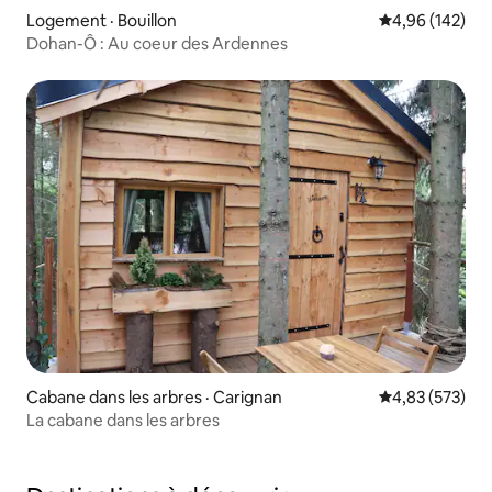
Logement · Bouillon
Note moyenne 
4,96 (142)
Dohan-Ô : Au coeur des Ardennes
Cabane dans les arbres · Carignan
Note moyenne 
4,83 (573)
La cabane dans les arbres