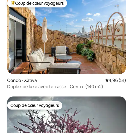
Coup de cœur voyageurs
Coup de cœur voyageurs parmi les plus aimés
Condo · Xàtiva
Note moyenne
4,96 (51)
Duplex de luxe avec terrasse - Centre (140 m2)
Coup de cœur voyageurs
Coup de cœur voyageurs