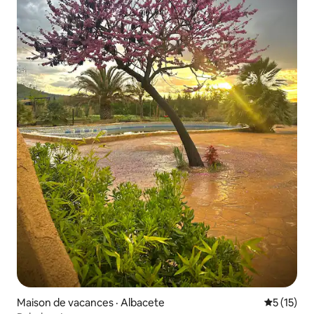
Maison de vacances · Albacete
Note moye
5 (15)