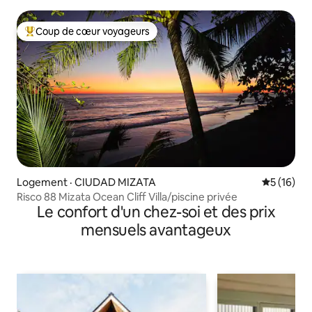
Coup de cœur voyageurs
Coup de cœur voyageurs parmi les plus aimés
Logement · CIUDAD MIZATA
Note moye
5 (16)
Risco 88 Mizata Ocean Cliff Villa/piscine privée
Le confort d'un chez-soi et des prix
mensuels avantageux