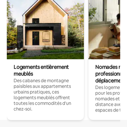
Logements entièrement
Nomades num
meublés
professionnel
déplacement
Des cabanes de montagne
paisibles aux appartements
Des logements
urbains pratiques, ces
pour les profes
logements meublés offrent
nomades et trav
toutes les commodités d'un
distance avec le
chez-soi.
espaces de trav