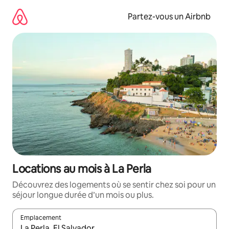
Aller
directement
Partez-vous un Airbnb
au
contenu
Locations au mois à La Perla
Découvrez des logements où se sentir chez soi pour un
séjour longue durée d’un mois ou plus.
Emplacement
Quand les résultats sont affichés, parcourez-les en utilisant les 