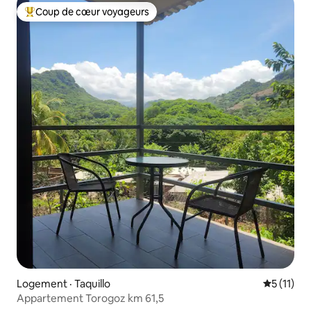
Coup de cœur voyageurs
Coup de cœur voyageurs parmi les plus aimés
Logement · Taquillo
Note moye
5 (11)
Appartement Torogoz km 61,5