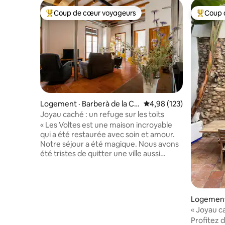
Coup de cœur voyageurs
Coup 
Coup de cœur voyageurs parmi les plus aimés
Coup de 
Logement · Barberà de la Co
Note moyenne de 4,98 
4,98 (123)
nca
Joyau caché : un refuge sur les toits
« Les Voltes est une maison incroyable
qui a été restaurée avec soin et amour.
Notre séjour a été magique. Nous avons
été tristes de quitter une ville aussi
incroyable et un appartement aussi
parfait. » - Rikki Les poutres en bois, les
sols en pierre et une fresque vieille de
200 ans préservent le caractère et le
Logement 
charme de notre maison. La rénovation
« Joyau c
élégante ajoute des éléments modernes
vieille vi
Profitez 
en gardant le confort des voyageurs à