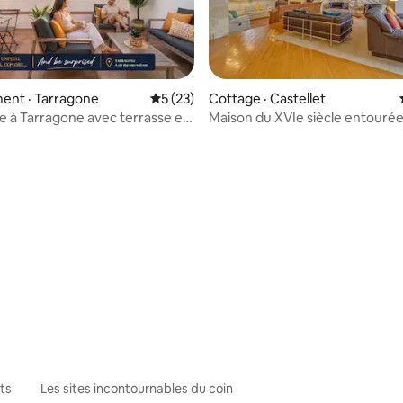
ent · Tarragone
Note moyenne de 5 sur 5, 23 commentai
5 (23)
Cottage · Castellet
 à Tarragone avec terrasse et
Maison du XVIe siècle entouré
a mer • Centre
vignobles
 sur 5, 75 commentaires
ts
Les sites incontournables du coin