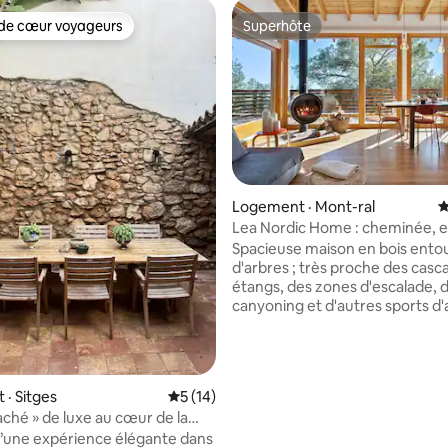
de cœur voyageurs
Superhôte
cœur voyageurs parmi les plus aimés
Superhôte
sur 5, 123 commentaires
Logement · Mont-ral
N
Lea Nordic Home : cheminée, 
de forêt
Spacieuse maison en bois ento
d'arbres ; très proche des casc
étangs, des zones d'escalade, 
canyoning et d'autres sports d
Adapté pour les télétravailleurs
travail avec un bon wifi. Grand
fenêtres mais avec une intimité
Cheminée moderne et confort
· Sitges
Note moyenne de 5 sur 5, 14 commentai
5 (14)
hiver. Vous trouverez à Mont-ral tout ce
aché » de luxe au cœur de la
qu'il faut pour une visite confo
lle, pour 5 personnes
d’une expérience élégante dans
famille, entre amis ou entre col