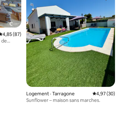
res
Note moyenne de 4,85 sur 5, 87 commentaires
4,85 (87)
e de
Logement · Tarragone
Note moyenne de 4,97
4,97 (30)
Sunflower – maison sans marches.