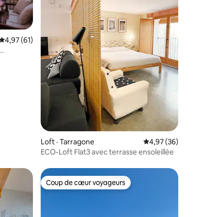
Note moyenne de 4,97 sur 5, 61 commentaires
4,97 (61)
res
Loft · Tarragone
Note moyenne de 4,97
4,97 (36)
ECO-Loft Flat3 avec terrasse ensoleillée
Coup de cœur voyageurs
Coup de cœur voyageurs