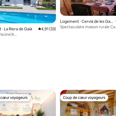
Logement · Cervià de les Garr
igues
Spectaculaire maison rurale Ca
· La Riera de Gaià
Note moyenne de 4,91 sur 5, 33 commentai
4,91 (33)
l'Esquerré
Piscine|4
 sur 5, 36 commentaires
|Plage|Barbecue
 cœur voyageurs
Coup de cœur voyageurs
 cœur voyageurs
Coup de cœur voyageurs