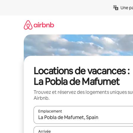
Aller
Une pa
directement
au
contenu
Locations de vacances :
La Pobla de Mafumet
Trouvez et réservez des logements uniques su
Airbnb.
Emplacement
Quand les résultats sont affichés, parcourez-les en 
Arrivée