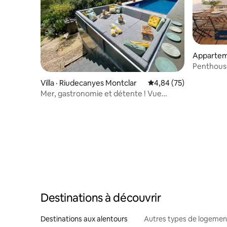
Appartem
Penthouse
vue sur l
Villa · Riudecanyes Montclar
Note moyenne de 4,84
4,84 (75)
Mer, gastronomie et détente ! Vue
imprenable !
Destinations à découvrir
Destinations aux alentours
Autres types de logemen