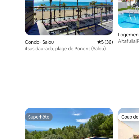
Logement 
Altafulla|
Condo · Salou
Note moyenne de 5
5 (36)
chambres
itsas daurada, plage de Ponent (Salou).
Superhôte
Coup de
Superhôte
Coup de