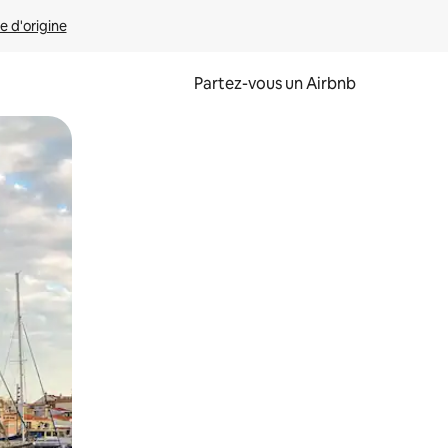
e d'origine
Partez-vous un Airbnb
et en les faisant glisser.