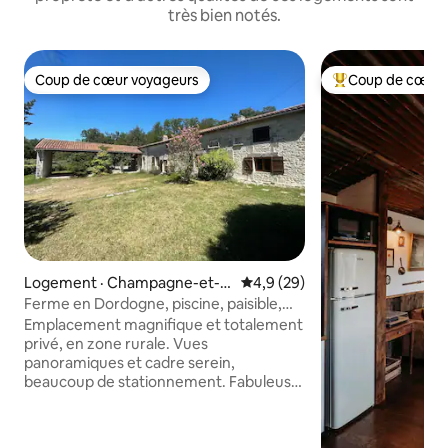
très bien notés.
Coup de cœur voyageurs
Coup de cœur 
Coup de cœur voyageurs
Coup de cœur voy
Logement · Champagne-et-F
Note moyenne de 4,9 sur 5, 
4,9 (29)
ontaine
Ferme en Dordogne, piscine, paisible,
vue imprenable
Emplacement magnifique et totalement
privé, en zone rurale. Vues
panoramiques et cadre serein,
beaucoup de stationnement. Fabuleuse
PISCINE chauffée (5 m x 10 m) ouverte
de début avril à fin octobre. À l'intérieur,
il y a beaucoup de charme rustique,