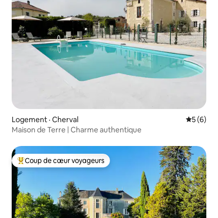
Logement · Cherval
Note moy
5 (6)
Maison de Terre | Charme authentique
Coup de cœur voyageurs
Coup de cœur voyageurs parmi les plus aimés