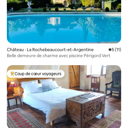
Château · La Rochebeaucourt-et-Argentine
Note moye
5 (11)
Belle demeure de charme avec piscine Périgord Vert
Coup de cœur voyageurs
Coup de cœur voyageurs parmi les plus aimés