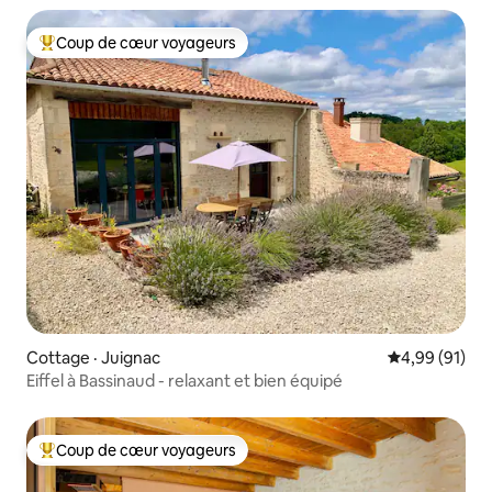
Coup de cœur voyageurs
Coup de cœur voyageurs parmi les plus aimés
Cottage · Juignac
Note moyenne
4,99 (91)
Eiffel à Bassinaud - relaxant et bien équipé
Coup de cœur voyageurs
Coup de cœur voyageurs parmi les plus aimés