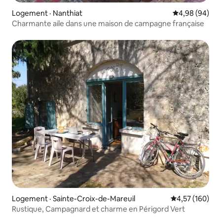
Logement · Nanthiat
Note moyenne
4,98 (94)
Charmante aile dans une maison de campagne française
Logement · Sainte-Croix-de-Mareuil
Note moyenne 
4,57 (160)
Rustique, Campagnard et charme en Périgord Vert