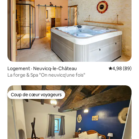
Logement · Neuvicq-le-Château
Note moyenne
4,98 (89)
La forge & Spa "On neuvicq'une fois"
Coup de cœur voyageurs
Coup de cœur voyageurs