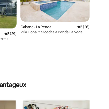
Cabane · La Penda
Note moyenne de 5
5 (26)
Villa Doña Mercedes à Penda La Vega
Note moyenne de 5 sur 5, 29 commentaires
5 (29)
rre ».
res
avantageux