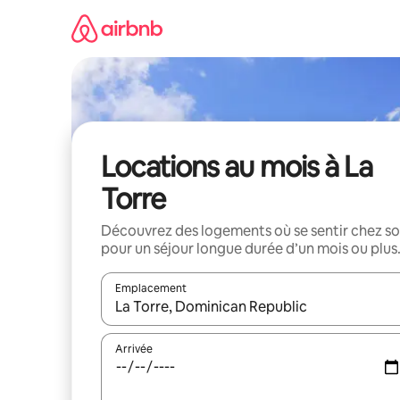
Aller
directement
au
contenu
Locations au mois à La
Torre
Découvrez des logements où se sentir chez so
pour un séjour longue durée d’un mois ou plus
Emplacement
Quand les résultats sont affichés, parcourez-les en 
Arrivée