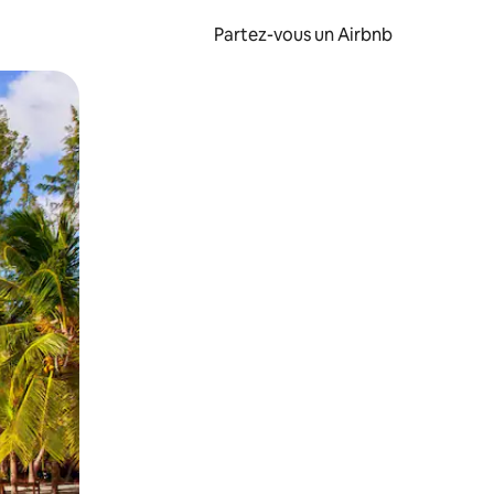
Partez-vous un Airbnb
et en les faisant glisser.