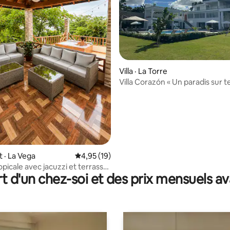
Villa · La Torre
Villa Corazón « Un paradis sur te
 sur 5, 26 commentaires
 · La Vega
Note moyenne de 4,95 sur 5, 19 commentai
4,95 (19)
picale avec jacuzzi et terrasse
t d'un chez-soi et des prix mensuels 