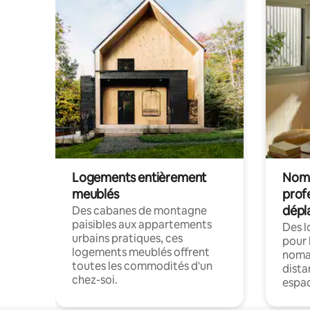
Logements entièrement
Noma
meublés
prof
dépl
Des cabanes de montagne
paisibles aux appartements
Des 
urbains pratiques, ces
pour 
logements meublés offrent
nomad
toutes les commodités d'un
dista
chez-soi.
espac