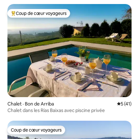
Coup de cœur voyageurs
Coup de cœur voyageurs parmi les plus aimés
Chalet · Bon de Arriba
Note moye
5 (41)
Chalet dans les Rías Baixas avec piscine privée
Coup de cœur voyageurs
Coup de cœur voyageurs