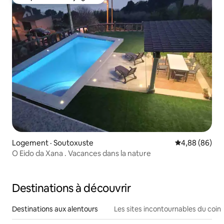
Coup de cœur voyageurs
Logement · Soutoxuste
Note moyenne
4,88 (86)
O Eido da Xana . Vacances dans la nature
Destinations à découvrir
Destinations aux alentours
Les sites incontournables du coin