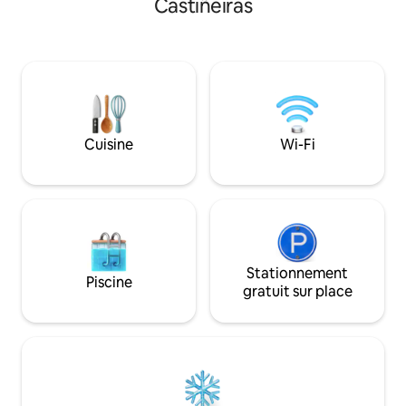
Castiñeiras
fermé et avec une intimité totale. Il
avec une vue imp
dispose d'un parking exclusif à l'intérieur
piétonnier à 5mn, 
de la ferme. Internet-Wifi par fibre 600
routes, au village 
Mo, idéal pour le télétravail.
Emplacement offran
Emplacement idéal pour faire de la
d'une petite ville 
maison la base pour des excursions en
voiture des loisirs
Galice. L'autoroute à 5 min.
Chauffage et Air c
WIFI
Cuisine
Wi-Fi
Stationnement
Piscine
gratuit sur place