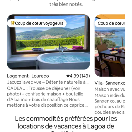
très bien notés.
Coup de cœur voyageurs
Coup de cœur vo
Coup de cœur voyageurs parmi les plus aimés
Coup de cœur vo
Logement · Louredo
Note moyenne de 4,99 sur 5, 1
4,99 (149)
Jacuzzi avec vue – Détente naturelle à
Villa · Sanxenxo
Vigo Rural Mos
CADEAU : Trousse de déjeuner (voir
Maison avec vue su
photo) + confiserie maison + bouteille
Maison individuelle
d'Albariño + bois de chauffage Nous
Sanxenxo, au pied 
mettons à votre disposition ce caprice
pêcheurs de Raxó,
de maison NEUVE à la périphérie de Vigo.
doubles avec salle
C'est une maison de 55 m. La maison
Les commodités préférées pour les
chambre ouverte av
dispose d'un jardin privé rien que pour
jardin avec une vu
locations de vacances à Lagoa de
vous d'environ 200 m entièrement
de Pontevedra et 