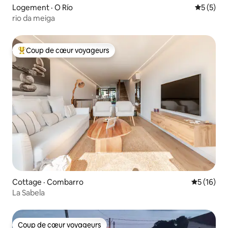
Logement · O Río
Note moy
5 (5)
rio da meiga
Coup de cœur voyageurs
Coup de cœur voyageurs parmi les plus aimés
Cottage · Combarro
Note moye
5 (16)
La Sabela
Coup de cœur voyageurs