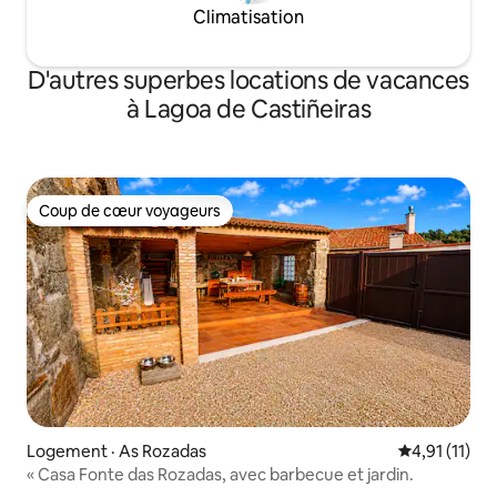
Climatisation
D'autres superbes locations de vacances
à Lagoa de Castiñeiras
Coup de cœur voyageurs
Coup de cœur voyageurs
Logement · As Rozadas
Note moyenne
4,91 (11)
« Casa Fonte das Rozadas, avec barbecue et jardin.