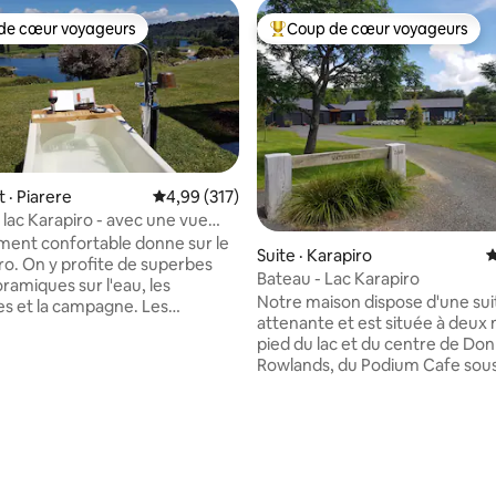
de cœur voyageurs
Coup de cœur voyageurs
cœur voyageurs parmi les plus aimés
Coup de cœur voyageurs parmi 
· Piarere
Note moyenne de 4,99 sur 5, 317 commentai
4,99 (317)
 lac Karapiro - avec une vue
sur 5, 251 commentaires
e
ent confortable donne sur le
Suite · Karapiro
N
iro. On y profite de superbes
Bateau - Lac Karapiro
ramiques sur l'eau, les
Notre maison dispose d'une sui
s et la campagne. Les
attenante et est située à deux
de soleil peuvent être
pied du lac et du centre de Don
es et vous pouvez tout voir tout
Rowlands, du Podium Cafe sous
étendant dans le bain
d'une rampe d'accès au bateau
de
pouvez être plus près. Nous s
s activités et de lieux
20 minutes de Hobbiton, à 25 
 par exemple : Sentiers de la
des célèbres jardins de Hamilto
ikato, Hobbiton, Blue Spring,
minutes de Rotorua et à 40 mi
endu d'Arapuni, Sanctuary
grottes de Waitomo. Un très bo
et aventures au bord de la