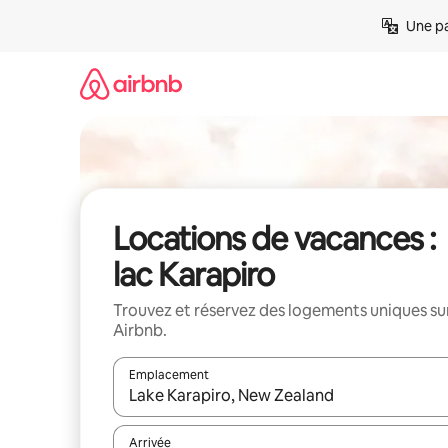
Aller
Une pa
directement
au
contenu
Locations de vacances :
lac Karapiro
Trouvez et réservez des logements uniques su
Airbnb.
Emplacement
Quand les résultats sont affichés, parcourez-les en 
Arrivée