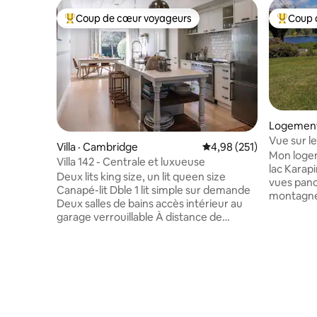
Coup de cœur voyageurs
Coup 
Coup de cœur voyageurs parmi les plus aimés
Coup de 
Logement 
Vue sur le
Villa · Cambridge
Note moyenne de 4,98 
4,98 (251)
incroyabl
Mon logem
Villa 142 - Centrale et luxueuse
lac Karap
Deux lits king size, un lit queen size
vues pano
Canapé-lit Dble 1 lit simple sur demande
montagne
Deux salles de bains accès intérieur au
couchers 
garage verrouillable À distance de
incroyabl
marche de la ville Climatisation canalisée
en vous d
dans chaque pièce Couvertures
extérieur. La maison est proche 
électriques Barbecue Cuisinière à riz
nombreuse
Télévision connectée À 5 minutes à pied
d'intérêt,
du village Renseignez-vous sur les
rivière Wa
animaux de compagnie Cuisine
pont susp
entièrement équipée Machine à café
Mountain 