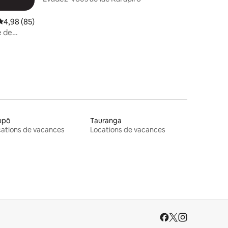
Note moyenne de 4,98 sur 5, 85 commentaires
4,98 (85)
 de
upō
Tauranga
ations de vacances
Locations de vacances