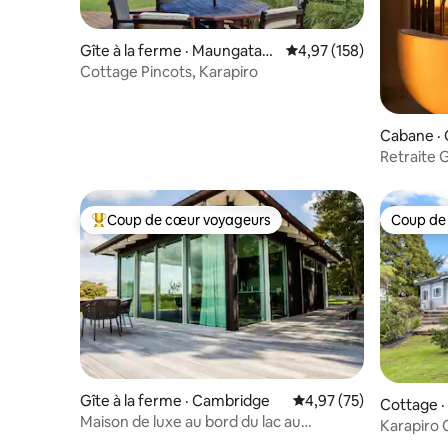
Gîte à la ferme · Maungataut
Note moyenne de 4,97 
4,97 (158)
ari
Cottage Pincots, Karapiro
Cabane ·
Retraite 
Coup de cœur voyageurs
Coup de
Coup de cœur voyageurs parmi les plus aimés
Coup de
Gîte à la ferme · Cambridge
Note moyenne de 4,97
4,97 (75)
Cottage ·
Maison de luxe au bord du lac au
Karapiro 
Takapoto Estate