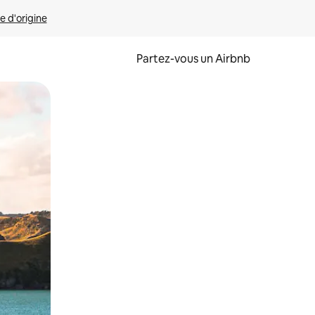
e d'origine
Partez-vous un Airbnb
et en les faisant glisser.