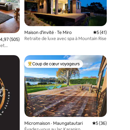
Maison d'invité · Te Miro
Note moyenne de 
5 (41)
Retraite de luxe avec spa à Mountain Rise
res
ote moyenne de 4,97 sur 5, 505 commentaires
4,97 (505)
 et
Coup de cœur voyageurs
les plus aimés
Coup de cœur voyageurs parmi les plus aimés
res
Micromaison · Maungatautari
Note moyenne de 5
5 (36)
Évadez-vous au lac Karapiro