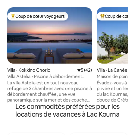
Coup de cœur voyageurs
Coup de cœur 
Coup de cœur voyageurs parmi les plus aimés
Coup de cœur voy
Villa · Kokkino Chorio
Note moyenne de 5 sur 5, 
5 (42)
Villa · La Canée
Villa Astelia • Piscine à débordement
Maison de point de
chauffée
Kourna
La villa Astelia est un tout nouveau
Évadez-vous à Cyan
refuge de 3 chambres avec une piscine à
privée et un lieu 
débordement chauffée, une vue
du lac Kournas, le 
panoramique sur la mer et des couchers
douce de Crète. C
Les commodités préférées pour les
de soleil que vous n'oublierez pas.
villa privée pouvant
L'Internet ultra-rapide de 400 Mbit/s
10 personnes. Ell
locations de vacances à Lac Kourna
avec sauvegarde 5G est idéal pour le
5 chambres avec 5 
travail à distance dans un cadre de luxe.
attenantes, une pi
Un espace de vie ouvert et de grandes
espace barbecue, 
terrasses extérieures conçues autour
extérieur et de va