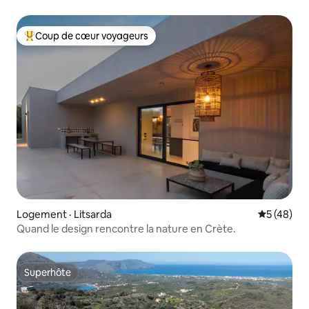
Coup de cœur voyageurs
Coup de cœur voyageurs parmi les plus aimés
Logement · Litsarda
Note moye
5 (48)
Quand le design rencontre la nature en Crète.
Superhôte
Superhôte