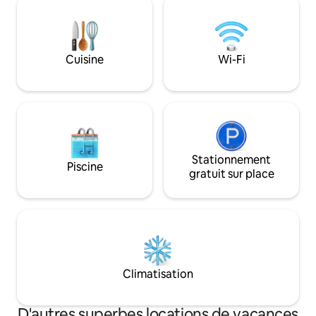
de la vue : des lignes épurées, des
extérieurs. Elle of
matériaux naturels, rien entre vous et la
parfaite de confort
côte crétoise. Situé sur un terrain
nature. Idéalemen
surélevé entre La Canée et Réthymnon,
et Réthymnon, c'es
Cuisine
Wi-Fi
à quelques minutes des plages
idéal pour explorer
d'Almyrida, Kalyves et Stavros, loin de la
foule.
Stationnement
Piscine
gratuit sur place
Climatisation
D'autres superbes locations de vacances