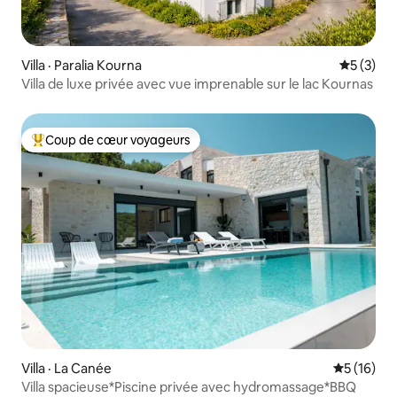
Villa · Paralia Kourna
Note moy
5 (3)
Villa de luxe privée avec vue imprenable sur le lac Kournas
Coup de cœur voyageurs
Coup de cœur voyageurs parmi les plus aimés
Villa · La Canée
Note moye
5 (16)
Villa spacieuse*Piscine privée avec hydromassage*BBQ