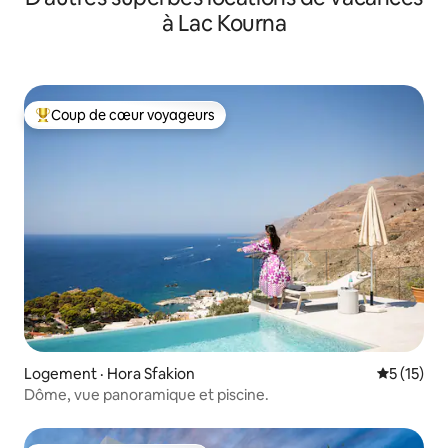
à Lac Kourna
Coup de cœur voyageurs
Coup de cœur voyageurs parmi les plus aimés
Logement · Hora Sfakion
Note moye
5 (15)
Dôme, vue panoramique et piscine.