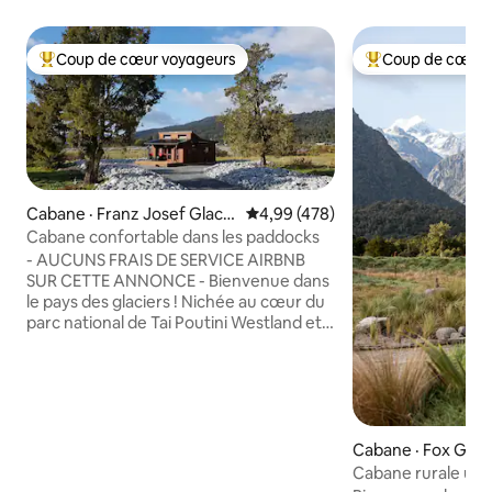
Coup de cœur voyageurs
Coup de cœur 
Coup de cœur voyageurs parmi les plus aimés
Coup de cœur voy
Cabane · Franz Josef Glacie
Note moyenne de 4,99 sur 5, 4
4,99 (478)
r
Cabane confortable dans les paddocks
- AUCUNS FRAIS DE SERVICE AIRBNB
SUR CETTE ANNONCE - Bienvenue dans
le pays des glaciers ! Nichée au cœur du
parc national de Tai Poutini Westland et à
seulement 7 minutes en voiture de la
ville de Franz Josef, notre petite cabane
confortable dans les paddocks offre une
vue imprenable sur les Alpes du Sud et
une grande intimité dans un cadre rural.
Détendez-vous après une journée de
Cabane · Fox Glac
randonnée et de visites tout en profitant
Cabane rurale uniq
de nos couchers de soleil spectaculaires