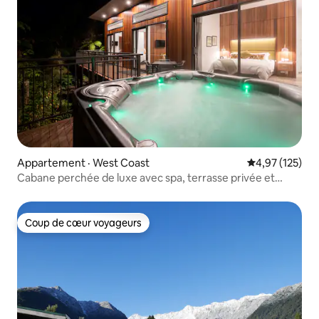
Appartement · West Coast
Note moyenne 
4,97 (125)
Cabane perchée de luxe avec spa, terrasse privée et
jacuzzi
Coup de cœur voyageurs
Coup de cœur voyageurs