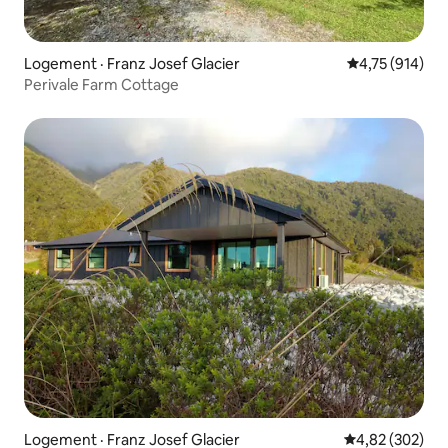
Logement · Franz Josef Glacier
Note moyenne 
4,75 (914)
Perivale Farm Cottage
Logement · Franz Josef Glacier
Note moyenne 
4,82 (302)