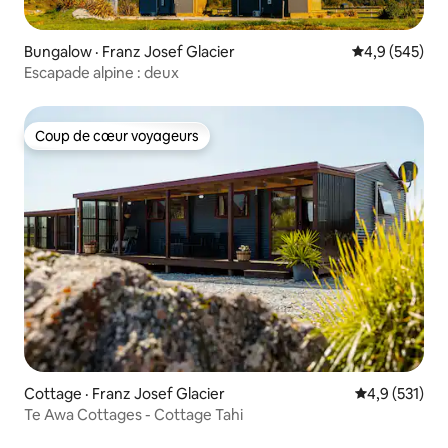
Bungalow · Franz Josef Glacier
Note moyenne
4,9 (545)
Escapade alpine : deux
Coup de cœur voyageurs
Coup de cœur voyageurs
Cottage · Franz Josef Glacier
Note moyenne
4,9 (531)
Te Awa Cottages - Cottage Tahi