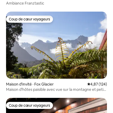
Ambiance Franztastic
Coup de cœur voyageurs
Coup de cœur voyageurs
Maison d'invité · Fox Glacier
Note moyenne 
4,87 (124)
Maison d'hôtes paisible avec vue sur la montagne et petit
déjeuner
Coup de cœur voyageurs
Coup de cœur voyageurs