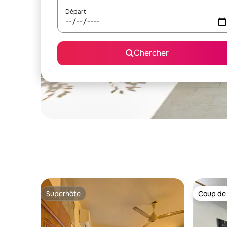
Départ
Chercher
Superhôte
Coup de
Superhôte
Coup de