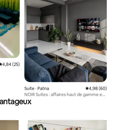
Note moyenne de 4,84 sur 5, 25 commentaires
4,84 (25)
res
Suite · Patna
Note moyenne de 4,98
4,98 (60)
NOIR Suites : affaires haut de gamme et
avantageux
vie de luxe