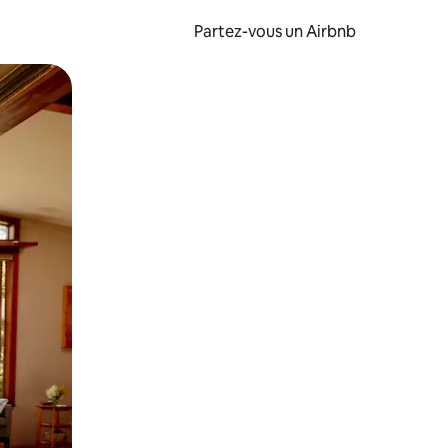
Partez-vous un Airbnb
et en les faisant glisser.