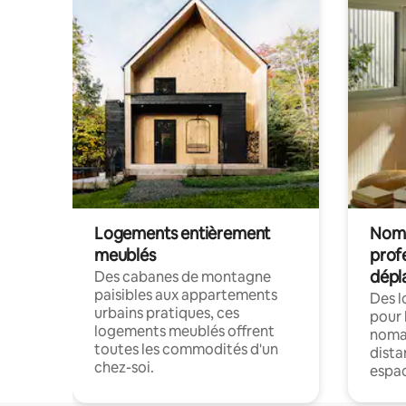
Logements entièrement
Noma
meublés
prof
dépl
Des cabanes de montagne
paisibles aux appartements
Des 
urbains pratiques, ces
pour 
logements meublés offrent
nomad
toutes les commodités d'un
dista
chez-soi.
espac