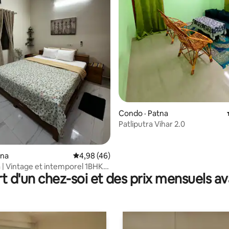
Condo · Patna
Patliputra Vihar 2.0
 sur 5, 42 commentaires
tna
Note moyenne de 4,98 sur 5, 46 commentai
4,98 (46)
 | Vintage et intemporel 1BHK;
t d'un chez-soi et des prix mensuels 
ilay!