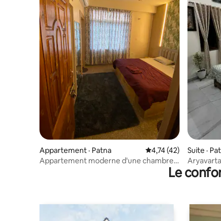
Appartement · Patna
Note moyenne de 4,74
4,74 (42)
Suite · Pa
Appartement moderne d'une chambre
Aryavarta
Le confor
dans un immeuble
@Ashok N