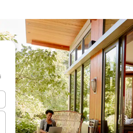
i
.
utilisant les flèches vers le haut et vers le bas, ou en appuyant dessus 