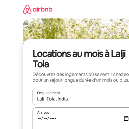
Aller
directement
au
contenu
Locations au mois à Lalji
Tola
Découvrez des logements où se sentir chez so
pour un séjour longue durée d’un mois ou plus
Emplacement
Quand les résultats sont affichés, parcourez-les en 
Arrivée