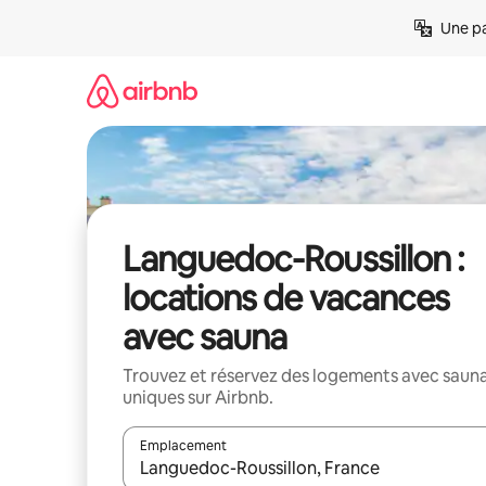
Aller
Une pa
directement
au
contenu
Languedoc-Roussillon :
locations de vacances
avec sauna
Trouvez et réservez des logements avec saun
uniques sur Airbnb.
Emplacement
Quand les résultats sont affichés, parcourez-les en 