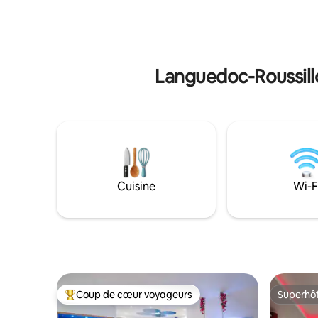
2h15 de Limoges, 3h de Bordeaux et
êtes 600m
Montpellier, venez profiter d’un séjour
historique
dans notre cabane et découvrir toutes
Chalets. 
les beautés de la vallée du Lot et du Célé
Buffets, 
Languedoc-Roussill
Cuisine
Wi-F
Coup de cœur voyageurs
Superhô
Coup de cœur voyageurs parmi les plus aimés
Superhô