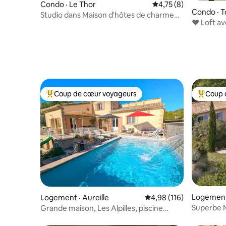
Condo · Le Thor
Note moyenne de 4,7
4,75 (8)
Condo · T
Studio dans Maison d'hôtes de charme
♥️ Loft av
en Provence
♥️
Coup de cœur voyageurs
Coup 
Coup de cœur voyageurs parmi les plus aimés
Coup de 
Logement
Logement · Aureille
Note moyenne de 4,98 
4,98 (116)
Superbe M
Grande maison, Les Alpilles, piscine
Roussillon
chauffée*