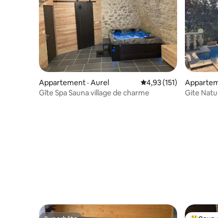
Appartement · Aurel
Note moyenne de 4,93 
4,93 (151)
Apparteme
-Coste
Gîte Spa Sauna village de charme
Gite Natu