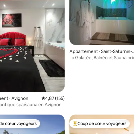
 sur 5, 76 commentaires
Appartement · Saint-Saturnin-l
ès-Avignon
La Galatée, Balnéo et Sauna priv
climatisé
ent · Avignon
Note moyenne de 4,87 sur 5, 155 commentai
4,87 (155)
antique spa/sauna en Avignon
de cœur voyageurs
Coup de cœur voyageurs
cœur voyageurs parmi les plus aimés
Coup de cœur voyageurs parmi 