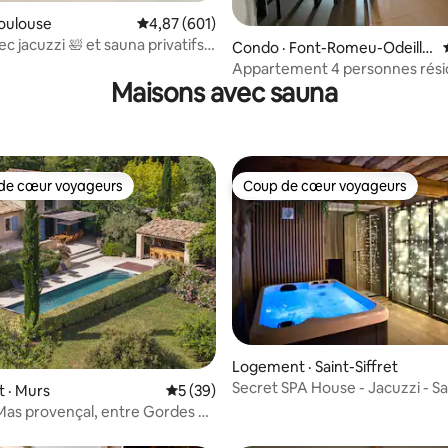
5 sur 5, 8 commentaires
oulouse
Note moyenne de 4,87 sur 5, 601 commentai
4,87 (601)
ec jacuzzi 🛀 et sauna privatifs
Condo · Font-Romeu-Odeillo
-Via
Appartement 4 personnes rési
Maisons avec sauna
vue montagne
de cœur voyageurs
Coup de cœur voyageurs
cœur voyageurs parmi les plus aimés
Coup de cœur voyageurs
Logement · Saint-Siffret
Secret SPA House - Jacuzzi - S
 · Murs
Note moyenne de 5 sur 5, 39 commentai
5 (39)
sur 5, 116 commentaires
Cinéma
as provençal, entre Gordes et