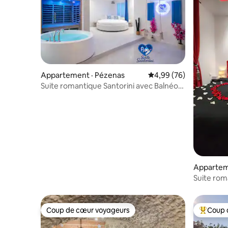
Appartement · Pézenas
Note moyenne de 4,99
4,99 (76)
Suite romantique Santorini avec Balnéo
et Sauna
Appartem
Suite rom
Coup de cœur voyageurs
Coup 
Coup de cœur voyageurs
Coup de 