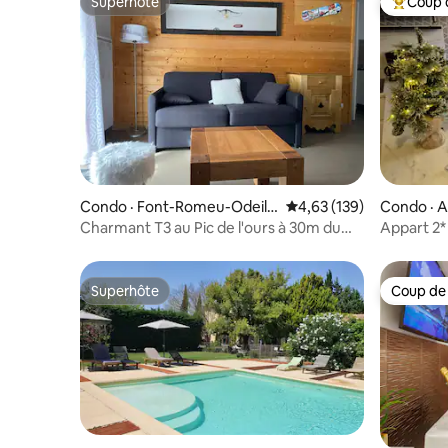
Superhôte
Coup 
Superhôte
Coup de 
Condo · Font-Romeu-Odeill
Note moyenne de 4,63 
4,63 (139)
Condo · A
o-Via
Charmant T3 au Pic de l'ours à 30m du
Appart 2* 
télécabine
enfant
Superhôte
Coup de
Superhôte
Coup de