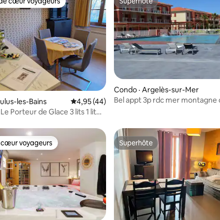
de cœur voyageurs
Superhôte
cœur voyageurs parmi les plus aimés
Superhôte
Condo · Argelès-sur-Mer
Bel appt 3p rdc mer montagne 
sur 5, 139 commentaires
ulus-les-Bains
Note moyenne de 4,95 sur 5, 44 commentai
4,95 (44)
3 étoiles
Le Porteur de Glace 3 lits 1 lit
 cœur voyageurs
Superhôte
 cœur voyageurs
Superhôte