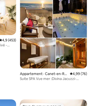
res
Note moyenne de 4,9 sur 5, 453 commentaires
4,9 (453)
vé -
Appartement · Canet-en-Ro
Note moyenne de 4,99
4,99 (76)
ussillon
Suite SPA Vue mer :Divina Jacuzzi-
Sauna-Massage