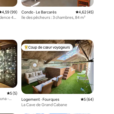
res
Note moyenne de 4,59 sur 5, 99 commentaires
4,59 (99)
Condo · Le Barcarès
Note moyenne de 4,62
4,62 (45)
dence 4*
île des pêcheurs : 3 chambres, 84 m²
Coup de cœur voyageurs
Coup de cœur voyageurs parmi les plus aimés
Note moyenne de 5 sur 5, 5 commentaires
5 (5)
auna -
res
Logement · Fourques
Note moyenne de 5
5 (64)
La Cave de Grand Cabane