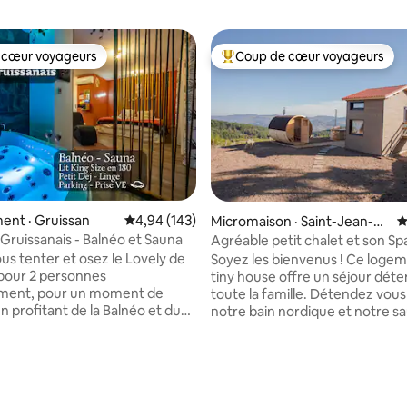
 cœur voyageurs
Coup de cœur voyageurs
 cœur voyageurs
Coup de cœur voyageurs parmi 
sur 5, 183 commentaires
ent · Gruissan
Note moyenne de 4,94 sur 5, 143 commentai
4,94 (143)
Micromaison · Saint-Jean-Ro
N
ure
 Gruissanais - Balnéo et Sauna
Agréable petit chalet et son Spa
magnifique
us tenter et osez le Lovely de
Soyez les bienvenus ! Ce loge
pour 2 personnes
tiny house offre un séjour détente pour
ement, pour un moment de
toute la famille. Détendez vou
n profitant de la Balnéo et du
notre bain nordique et notre s
s un quartier calme de la ville,
toute l'année Venez vous ress
ng Size. Le Lovely
pleine nature. Profitez des sent
is n'est pas disponible ? Pensez
balisés pour découvrir notre be
Le Lovely Narbonnais ! Petit
Ardèche !! Vous pourrez égal
clus la première nuit. Vous
savourer les produits de notre fe