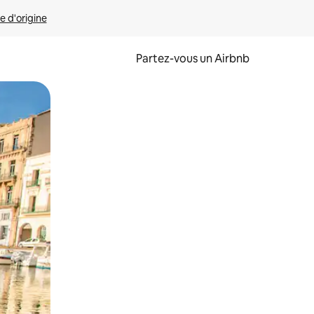
e d'origine
Partez-vous un Airbnb
et en les faisant glisser.