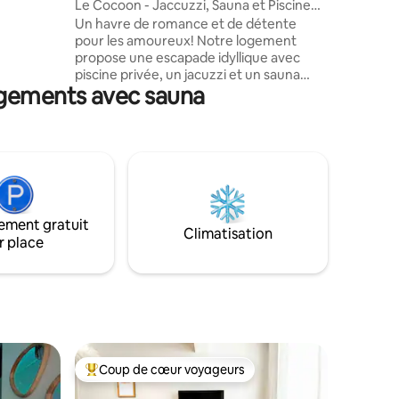
Le Cocoon - Jaccuzzi, Sauna et Piscine
e planche
privée
Un havre de romance et de détente
pour les amoureux! Notre logement
intérieur.
propose une escapade idyllique avec
.
piscine privée, un jacuzzi et un sauna
ogements avec sauna
pour des moments de pure relaxation. La
cuisine équipée vous permettra de
cuisiner des repas délicieux, tandis que la
salle de bain luxueuse et le lit 180x200
vous offrirons un confort ultime. Profitez
des divertissements avec Netflix et
Spotify, rechargez votre véhicule avec
notre borne électrique. Commencez la
ement gratuit
journée avec le petit déjeuner complet.
Climatisation
r place
Coup de cœur voyageurs
les plus aimés
Coup de cœur voyageurs parmi les plus aimés