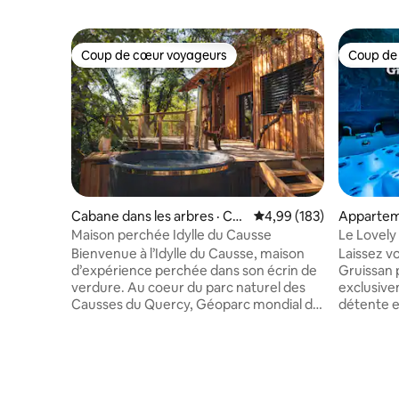
Coup de cœur voyageurs
Coup de
Coup de cœur voyageurs
Coup de
Cabane dans les arbres · Cé
Note moyenne de 4,99 
4,99 (183)
Appartem
nevières
Maison perchée Idylle du Causse
Le Lovely
Bienvenue à l’Idylle du Causse, maison
Laissez vo
d’expérience perchée dans son écrin de
Gruissan 
verdure. Au coeur du parc naturel des
exclusiv
Causses du Quercy, Géoparc mondial de
détente e
l’Unesco, sous le ciel le plus étoilé de
Sauna. Dan
France notre cocon vous attend pour
avec son lit Ki
vous évader le temps d’un séjour et
Gruissana
ouvrir une parenthèse de bien être dans
a regarder 
votre quotidien. A 1h30 de Toulouse,
déjeuner in