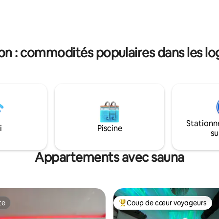
ètres du port, 1km du centre
la réservation, 24h à l'avance d
, à 2km de la célèbre plage des
apéro. Au delà d'un animal par séjour
15km de Narbonne ( Grands
veuillez consulter le règlement 
Arena, Centre Ville, Autoroute
Merci de votre compréhension
on : commodités populaires dans les l
Stationn
i
Piscine
su
Appartements avec sauna
te
Coup de cœur voyageurs
te
Coup de cœur voyageurs parmi 