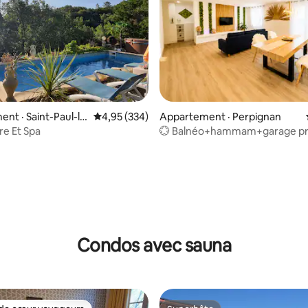
sur 5, 151 commentaires
nt · Saint-Paul-la
Note moyenne de 4,95 sur 5, 334 commentai
4,95 (334)
Appartement · Perpignan
re Et Spa
💮 Balnéo+hammam+garage pri
proche de la gare
Condos avec sauna