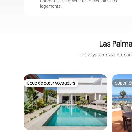
adorent Cuisine, Wi-Fi et Piscine dans les
logements.
Las Palmas
Les voyageurs sont unanim
Coup de cœur voyageurs
Superhô
Coup de cœur voyageurs
Superhô