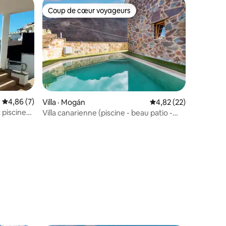
Coup de cœur voyageurs
Coup de cœur voyageurs
Note moyenne de 4,86 sur 5, 7 commentaires
4,86 (7)
Villa · Mogán
Note moyenne de 4,82
4,82 (22)
 piscine
Villa canarienne (piscine - beau patio -
parking)
res