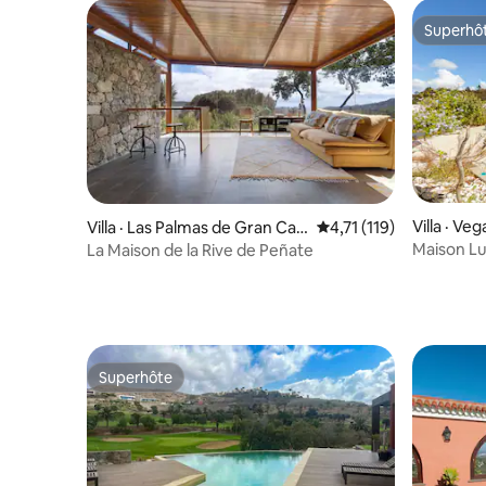
Superhô
Superhô
Villa · Ve
Villa · Las Palmas de Gran Can
Note moyenne de 4,71 
4,71 (119)
aria
Maison Lu
La Maison de la Rive de Peñate
Superhôte
Superhôte