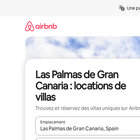
Aller
Une pa
directement
au
contenu
Las Palmas de Gran
Canaria : locations de
villas
Trouvez et réservez des villas uniques sur Airb
Emplacement
Quand les résultats sont affichés, parcourez-les en 