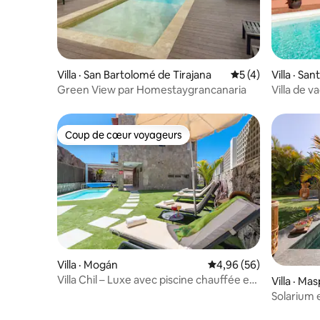
Villa · San Bartolomé de Tirajana
Note moyenne de 
5 (4)
Villa · San
Green View par Homestaygrancanaria
Villa de 
VillaGran
Coup de cœur voyageurs
Coup de cœur voyageurs
Villa · Mogán
Note moyenne de 4,96
4,96 (56)
Villa Chil – Luxe avec piscine chauffée et
Villa · M
barbecue
Solarium e
Tharros