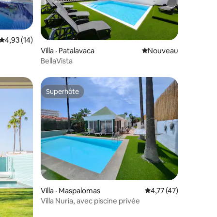
Note moyenne de 4,93 sur 5, 14 commentaires
4,93 (14)
res
Villa · Patalavaca
Nouvel hébergement
Nouveau
BellaVista
Superhôte
les plus aimés
Superhôte
res
Villa · Maspalomas
Note moyenne de 4,7
4,77 (47)
Villa Nuria, avec piscine privée