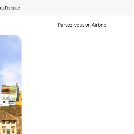
e d'origine
Partez-vous un Airbnb
et en les faisant glisser.