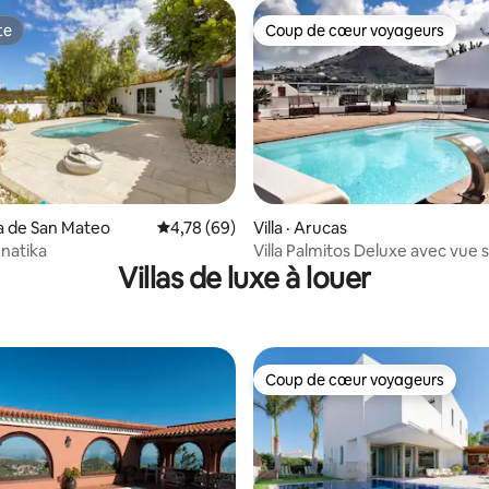
te
Coup de cœur voyageurs
te
Coup de cœur voyageurs
ga de San Mateo
Note moyenne de 4,78 sur 5, 69 commentai
4,78 (69)
Villa · Arucas
sur 5, 119 commentaires
natika
Villa Palmitos Deluxe avec vue 
Villas de luxe à louer
Coup de cœur voyageurs
Coup de cœur voyageurs