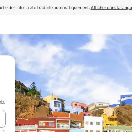
rtie des infos a été traduite automatiquement. 
Afficher dans la langu
nb.
utilisant les flèches vers le haut et vers le bas, ou en appuyant dessus 