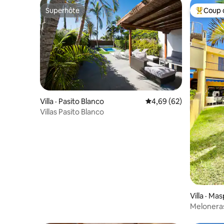
Superhôte
Coup 
Superhôte
Coup de 
Villa · Pasito Blanco
Note moyenne de 4,69
4,69 (62)
Villas Pasito Blanco
Villa · M
Meloneras