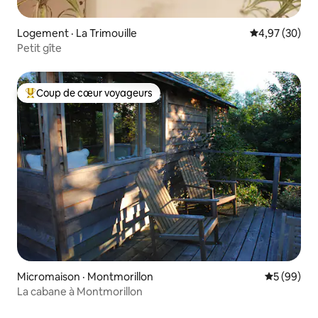
Logement · La Trimouille
Note moyenne
4,97 (30)
Petit gîte
Coup de cœur voyageurs
Coup de cœur voyageurs parmi les plus aimés
Micromaison · Montmorillon
Note moye
5 (99)
La cabane à Montmorillon