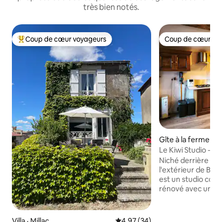
très bien notés.
Coup de cœur voyageurs
Coup de cœur vo
Coup de cœur voyageurs parmi les plus aimés
Coup de cœur vo
Gîte à la ferme · V
-Gartempe
Le Kiwi Studio - V
confortable.
Niché derrière une
l'extérieur de Buss
est un studio con
rénové avec un ch
confort moderne
cuisine équipée, u
WiFi, la télévision
Villa · Millac
Note moyenne de 4,97 sur 5, 
4,97 (34)