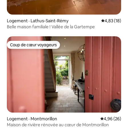
Logement · Lathus-Saint-Rémy
Note moyenne
4,83 (18)
Belle maison familiale ! Vallée de la Gartempe
Coup de cœur voyageurs
Coup de cœur voyageurs
Logement · Montmorillon
Note moyenne
4,96 (26)
Maison de rivière rénovée au cœur de Montmorillon