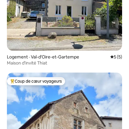
Logement · Val-d'Oire-et-Gartempe
Note moy
5 (5)
Maison d'invité Thiat
Coup de cœur voyageurs
Coup de cœur voyageurs parmi les plus aimés