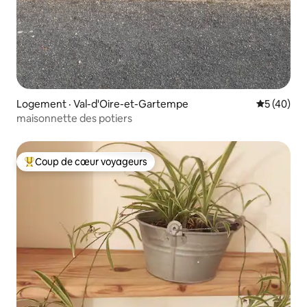
Logement · Val-d'Oire-et-Gartempe
Note moye
5 (40)
maisonnette des potiers
Coup de cœur voyageurs
Coup de cœur voyageurs parmi les plus aimés