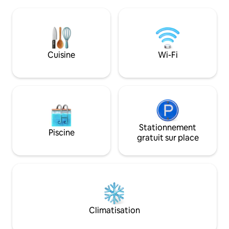
de jeux avec billar
liberté de circuler facilement en voiture.
vous permettra de 
Cour intérieure partagée et parking
terrain de 3000m
gratuit (SI DISPONIBLE A VERIFIER).
piscine avec de g
détente vous perm
moments en famill
Cuisine
Wi-Fi
Stationnement
Piscine
gratuit sur place
Climatisation