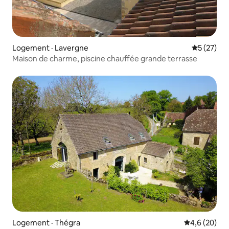
Logement · Lavergne
Note moye
5 (27)
Maison de charme, piscine chauffée grande terrasse
Logement · Thégra
Note moyenn
4,6 (20)