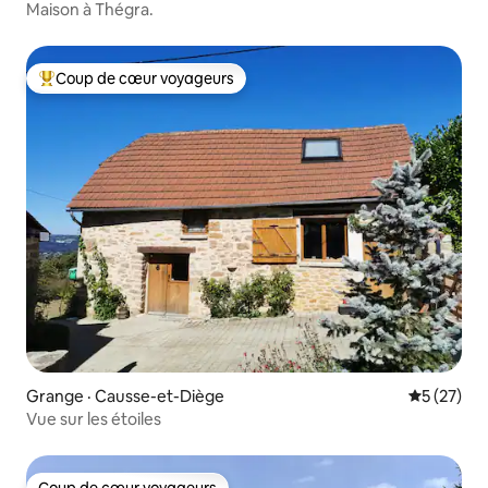
Maison à Thégra.
Coup de cœur voyageurs
Coup de cœur voyageurs parmi les plus aimés
Grange · Causse-et-Diège
Note moye
5 (27)
Vue sur les étoiles
Coup de cœur voyageurs