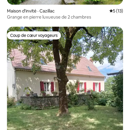
Maison d'invité · Cazillac
Note moye
5 (13)
Grange en pierre luxueuse de 2 chambres
Coup de cœur voyageurs
Coup de cœur voyageurs