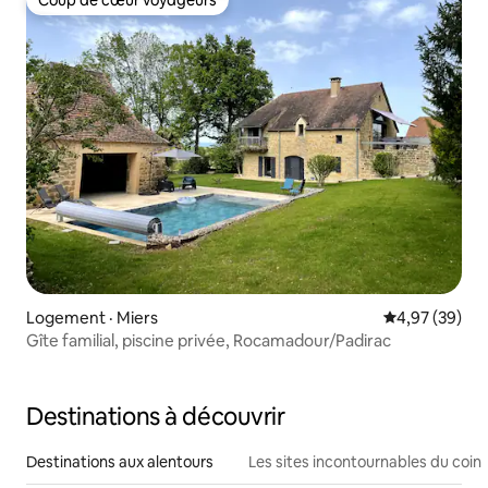
Coup de cœur voyageurs
Logement · Miers
Note moyenne
4,97 (39)
Gîte familial, piscine privée, Rocamadour/Padirac
Destinations à découvrir
Destinations aux alentours
Les sites incontournables du coin