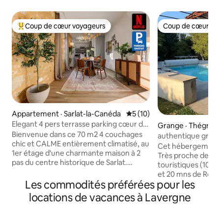
Coup de cœur voyageurs
Coup de cœur vo
Coup de cœur voyageurs parmi les plus aimés
Coup de cœur vo
Appartement · Sarlat-la-Canéda
Note moyenne de 5 sur 5, 
5 (10)
Elegant 4 pers terrasse parking cœur de
Grange · Thégra
Sarlat
Bienvenue dans ce 70 m2 4 couchages
authentique grang
chic et CALME entièrement climatisé, au
ou jacuzzi
Cet hébergement 
1er étage d'une charmante maison à 2
Très proche des pr
pas du centre historique de Sarlat.
touristiques (10mns gouffre de Pad
Récemment rénové, il offre un confort
et 20 mns de Roc
moderne : WiFi, Smart TV 55 '' + Netflix,
Les commodités préférées pour les
vous profiterez d
cuisine équipée, lits king size haut de
campagne dans un
locations de vacances à Lavergne
gamme et grande douche à l’italienne.
récemment rénov
Son vrai + ? Un emplacement idéal:
équipement totale
explorez Sarlat à pied tout en gardant la