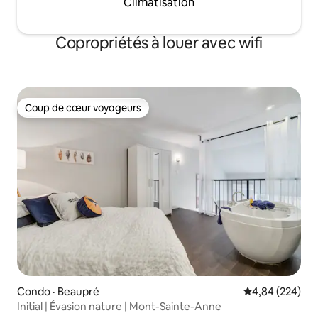
Climatisation
Copropriétés à louer avec wifi
Coup de cœur voyageurs
Coup de cœur voyageurs
Condo · Beaupré
Note moyenne 
4,84 (224)
Initial | Évasion nature | Mont-Sainte-Anne