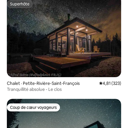
Superhôte
Superhôte
Chalet · Petite-Rivière-Saint-François
Note moyenne 
4,81 (323)
Tranquillité absolue - Le clos
Coup de cœur voyageurs
Coup de cœur voyageurs