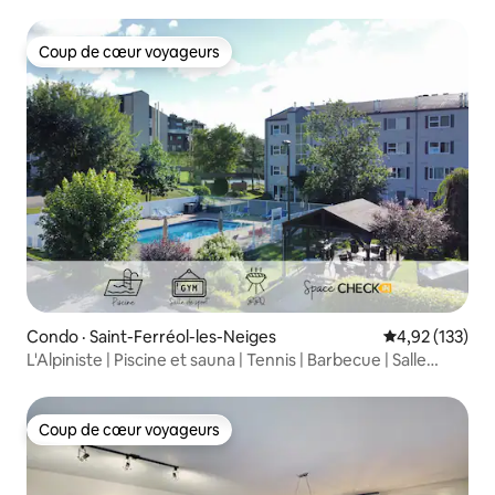
Coup de cœur voyageurs
Coup de cœur voyageurs
Condo · Saint-Ferréol-les-Neiges
Note moyenne 
4,92 (133)
L'Alpiniste | Piscine et sauna | Tennis | Barbecue | Salle
d'entraînement
Coup de cœur voyageurs
Coup de cœur voyageurs