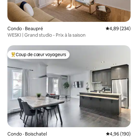
Condo · Beaupré
Note moyenne 
4,89 (234)
WESKI | Grand studio - Prix à la saison
Coup de cœur voyageurs
Coup de cœur voyageurs parmi les plus aimés
Condo · Boischatel
Note moyenne 
4,96 (190)