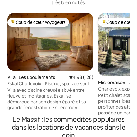
très bien notés.
Coup de cœur voyageurs
Coup de cœur 
Coup de cœur voyageurs parmi les plus aimés
Coup de cœur voy
Villa · Les Éboulements
Note moyenne de 4,98 sur 5, 1
4,98 (128)
Micromaison · Le
Eskal Charlevoix - Piscine, spa, vue sur le
nts
Charlevoix expéri
Fleuve
Villa avec piscine creusée situé entre
pleine nature !
Petit chalet scan
fleuve et montagnes. Eskal, se
personnes idéalem
démarque par son design épuré et sa
profiter des attrait
grande fenestration. Entièrement
possède un parcou
équipée, la résidence possède 1 spa, 3
Le Massif : les commodités populaires
spa, hammam) Très
foyers, 3 chambres spacieuses avec salle
des bois, la vue do
de bain privée, 1 salle de jeux et sans
dans les locations de vacances dans le
majestueux et les
oublier 1 piscine creusée chauffée avec
coin
Tous les équipem
vue sur le Fleuve St-Laurent ! Vous serez