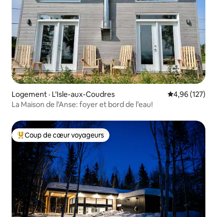
Logement · L'Isle-aux-Coudres
Note moyenne 
4,96 (127)
La Maison de l’Anse: foyer et bord de l’eau!
Coup de cœur voyageurs
Coup de cœur voyageurs parmi les plus aimés