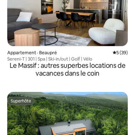
Appartement · Beaupré
Note moye
5 (39)
Sereni-T | 301 | Spa | Ski-in/out | Golf | Vélo
Le Massif : autres superbes locations de
vacances dans le coin
Superhôte
Superhôte