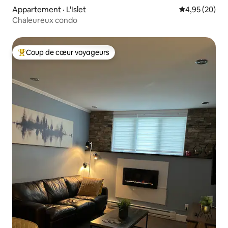
Appartement · L'Islet
Note moyenne
4,95 (20)
Chaleureux condo
Coup de cœur voyageurs
Coup de cœur voyageurs parmi les plus aimés