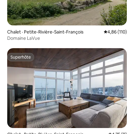
Chalet · Petite-Rivière-Saint-François
Note moyenne 
4,86 (110)
Domaine LaVue
Superhôte
Superhôte