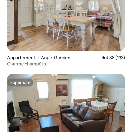
Appartement · L'Ange-Gardien
Note moyenne 
4,88 (133)
Charme champêtre
Superhôte
Superhôte