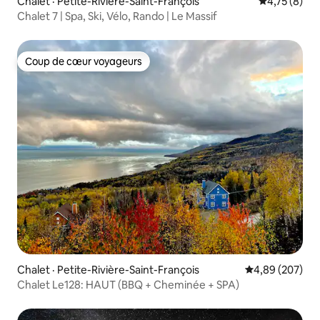
Chalet · Petite-Rivière-Saint-François
Note moyenn
4,75 (8)
Chalet 7 | Spa, Ski, Vélo, Rando | Le Massif
Coup de cœur voyageurs
Coup de cœur voyageurs
Chalet · Petite-Rivière-Saint-François
Note moyenne 
4,89 (207)
Chalet Le128: HAUT (BBQ + Cheminée + SPA)