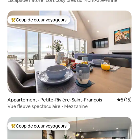
Escapade nature. Loft cosy près du Mont-Ste-Anne
Coup de cœur voyageurs
Coup de cœur voyageurs parmi les plus aimés
Appartement · Petite-Rivière-Saint-François
Note moye
5 (15)
Vue fleuve spectaculaire • Mezzanine
Coup de cœur voyageurs
Coup de cœur voyageurs parmi les plus aimés