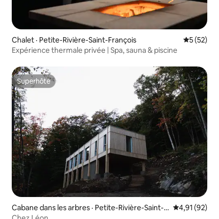
Chalet · Petite-Rivière-Saint-François
Note moye
5 (52)
Expérience thermale privée | Spa, sauna & piscine
Superhôte
Superhôte
Cabane dans les arbres · Petite-Rivière-Saint-F
Note moyenne
4,91 (92)
rançois
Chez Léon