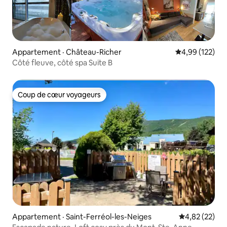
Appartement · Château-Richer
Note moyenne 
4,99 (122)
Côté fleuve, côté spa Suite B
Coup de cœur voyageurs
Coup de cœur voyageurs
Appartement · Saint-Ferréol-les-Neiges
Note moyenne
4,82 (22)