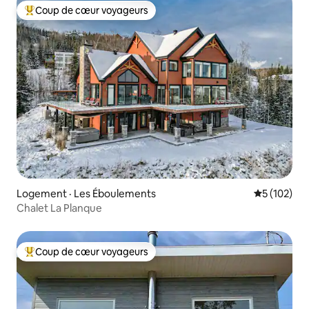
Coup de cœur voyageurs
Coup de cœur voyageurs parmi les plus aimés
Logement · Les Éboulements
Note moyen
5 (102)
Chalet La Planque
Coup de cœur voyageurs
Coup de cœur voyageurs parmi les plus aimés