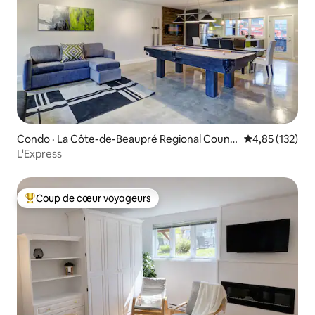
Condo · La Côte-de-Beaupré Regional Count
Note moyenne 
4,85 (132)
y Municipality
L'Express
Coup de cœur voyageurs
Coup de cœur voyageurs parmi les plus aimés