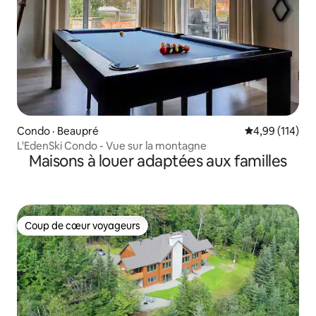
Condo · Beaupré
Note moyenne 
4,99 (114)
L'EdenSki Condo - Vue sur la montagne
Maisons à louer adaptées aux familles
Coup de cœur voyageurs
Coup de cœur voyageurs