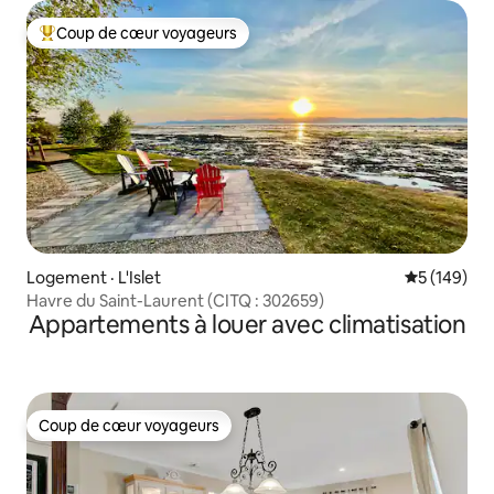
Coup de cœur voyageurs
Coup de cœur voyageurs parmi les plus aimés
Logement · L'Islet
Note moyen
5 (149)
Havre du Saint-Laurent (CITQ : 302659)
Appartements à louer avec climatisation
Coup de cœur voyageurs
Coup de cœur voyageurs