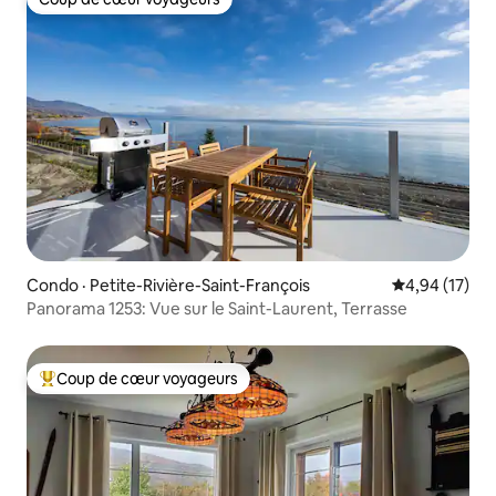
Coup de cœur voyageurs
Condo · Petite-Rivière-Saint-François
Note moyenne
4,94 (17)
Panorama 1253: Vue sur le Saint-Laurent, Terrasse
Coup de cœur voyageurs
Coup de cœur voyageurs parmi les plus aimés