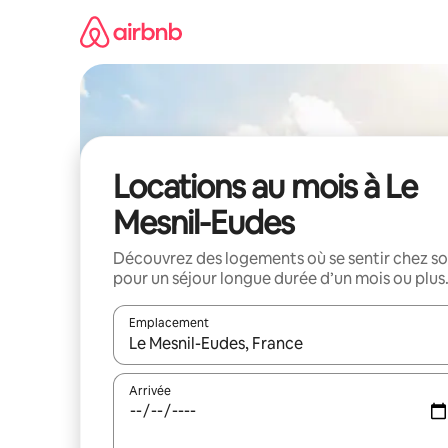
Aller
directement
au
contenu
Locations au mois à Le
Mesnil-Eudes
Découvrez des logements où se sentir chez so
pour un séjour longue durée d’un mois ou plus
Emplacement
Quand les résultats sont affichés, parcourez-les en 
Arrivée