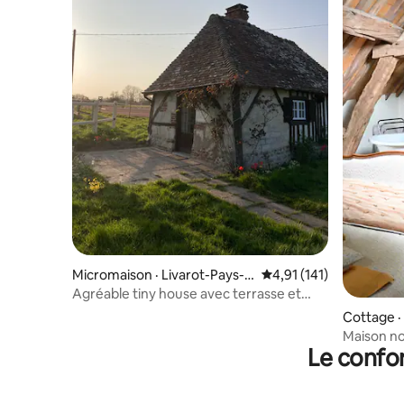
Micromaison · Livarot-Pays-
Note moyenne de 4,91 
4,91 (141)
d'Auge
Agréable tiny house avec terrasse et
parking
Cottage ·
Maison n
Le confor
Normandi