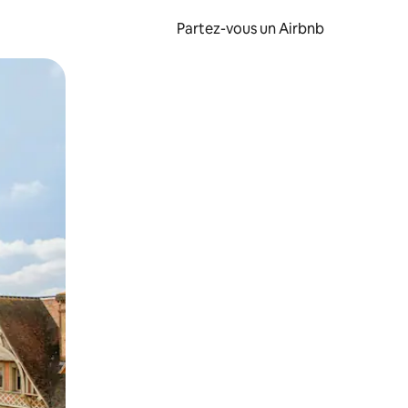
Partez-vous un Airbnb
et en les faisant glisser.