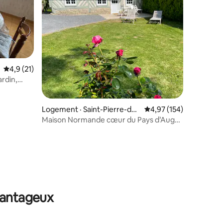
Note moyenne de 4,9 sur 5, 21 commentaires
4,9 (21)
ardin,
Logement · Saint-Pierre-des
Note moyenne de 4,97 
4,97 (154)
-Ifs
Maison Normande cœur du Pays d’Auge !
5km Lisieux
res
avantageux