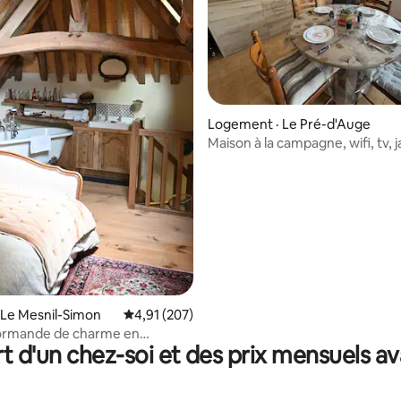
Logement · Le Pré-d'Auge
Maison à la campagne, wifi, tv, j
climatisée
sur 5, 141 commentaires
 Le Mesnil-Simon
Note moyenne de 4,91 sur 5, 207 commentai
4,91 (207)
ormande de charme en
t d'un chez-soi et des prix mensuels 
e Pays d'Auge