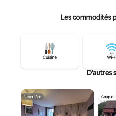
produits du Perche en famille ou entre
pleine de
amis.
Les commodités pré
Cuisine
Wi-F
D'autres 
Superhôte
Coup de
Superhôte
Coup de