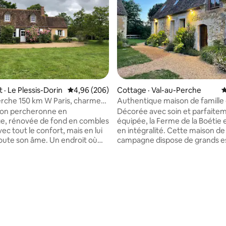
 sur 5, 74 commentaires
· Le Plessis-Dorin
Note moyenne de 4,96 sur 5, 206 commentai
4,96 (206)
Cottage · Val-au-Perche
N
rche 150 km W Paris, charme
Authentique maison de famille
t
Perche
son percheronne en
Décorée avec soin et parfaite
e, rénovée de fond en combles
équipée, la Ferme de la Boétie 
ec tout le confort, mais en lui
en intégralité. Cette maison de
oute son âme. Un endroit où
campagne dispose de grands e
onde semble se sentir bien,
communs (salon, salle à mange
ournées au soleil dans le grand
TV), de 4 chambres et 3 Sdb. A
in sud, ou près de la grande
l'extérieur, profitez du jardin et
1er
prairie. Au cœur du Parc Naturel Régional
ec lit double et 1 à 2lits
du Perche, vous pourrez rayon
et en bas, après le grand salon/s
vos envies (gustatives, brocant
de 50 m2, un petit bureau avec
randonnées, sport, spa…). Capacité
le et une grande cuisine equipée
d’accueil : 9 adultes, 1 enfant e