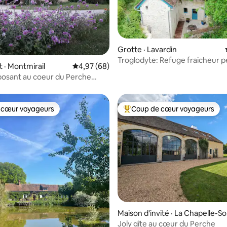
Grotte · Lavardin
Troglodyte: Refuge fraicheur p
 sur 5, 99 commentaires
· Montmirail
Note moyenne de 4,97 sur 5, 68 commentai
4,97 (68)
canicule
posant au coeur du Perche
 cœur voyageurs
Coup de cœur voyageurs
 cœur voyageurs
Coup de cœur voyageurs parmi 
5 sur 5, 7 commentaires
Maison d'invité · La Chapelle-S
ëf
Joly gîte au cœur du Perche