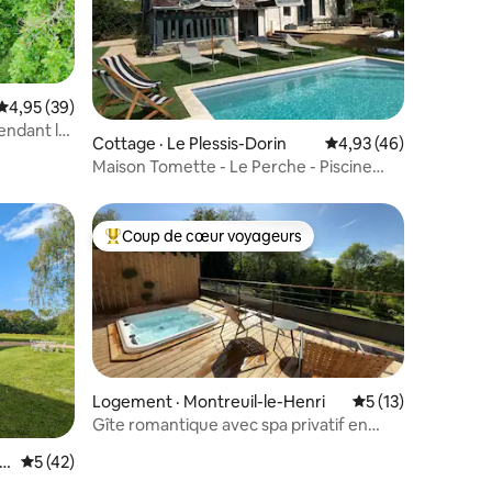
Note moyenne de 4,95 sur 5, 39 commentaires
4,95 (39)
endant la
res
Cottage · Le Plessis-Dorin
Note moyenne de 4,93
4,93 (46)
Maison Tomette - Le Perche - Piscine
chauffée
Coup de cœur voyageurs
les plus aimés
Coup de cœur voyageurs parmi les plus aimés
Logement · Montreuil-le-Henri
Note moyenne de 
5 (13)
Gîte romantique avec spa privatif en
pleine nature
ou
Note moyenne de 5 sur 5, 42 commentaires
5 (42)