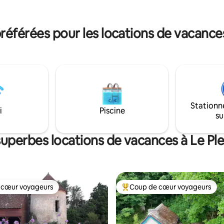
 lumière. A bientôt
(lit d'appoint et 3 lits bébés sur
demande).
férées pour les locations de vacances
Stationn
i
Piscine
su
superbes locations de vacances à Le Ple
 cœur voyageurs
Coup de cœur voyageurs
 cœur voyageurs
Coup de cœur voyageurs parmi 