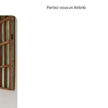
Partez-vous un Airbnb
et en les faisant glisser.