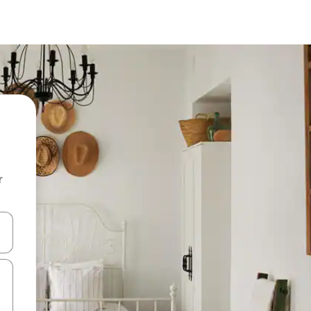
r
utilisant les flèches vers le haut et vers le bas, ou en appuyant dessus 