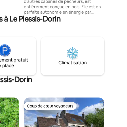
d’autres cabanes de pêcheurs, est
entièrement conçue en bois. Elle est en
parfaite autonomie en énergie par
 à Le Plessis-Dorin
panneaux solaire pour 1 à 4 personnes et
vous permettra de vous reconnecter à la
nature ou à vous même… Elle comprend
la pièce à vivre, vue sur l’eau avec un
canapé lit, un poêle à bois, un évier avec
eau potable et froide uniquement, un
réchaud à gaz, une douche (système de
douche à pression), un toilet sèche, une
ement gratuit
mezzanine avec un lit de 160.
Climatisation
r place
ssis-Dorin
Coup de cœur voyageurs
les plus aimés
Coup de cœur voyageurs