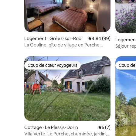
Logement · Gréez-sur-Roc
Note moyenne de 4,84
4,84 (99)
Logement 
La Gouline, gîte de village en Perche
Séjour re
sarthois.
Sarthois
Coup de cœur voyageurs
Coup de
Coup de cœur voyageurs
Coup de
Cottage · Le Plessis-Dorin
Note moyenne de 
5 (7)
Villa Verte, Le Perche, cheminée, jardin,