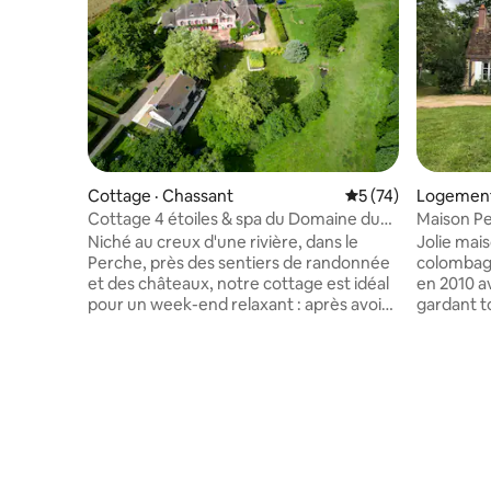
Cottage · Chassant
Note moyenne de 5
5 (74)
Logement 
Cottage 4 étoiles & spa du Domaine du
Maison Pe
Moulin Neuf
et confor
Niché au creux d'une rivière, dans le
Jolie mai
Perche, près des sentiers de randonnée
colombag
et des châteaux, notre cottage est idéal
en 2010 av
pour un week-end relaxant : après avoir
gardant t
visité la région en vélo, à pied ou en
tout le m
voiture, vous pourrez vous relaxer dans
avec des j
le spa, bénéficier de la "luminothérapie"
jardin ple
au son d'une musique douce,
cheminée l’hiver. 2 chambres cosy au 
contempler la nature. Puis
étage (1 av
confortablement installé sur la terrasse
simples), 
au coucher du soleil ou dans le canapé
à manger 
devant le poêle Norvégien, déguster les
1 lit simp