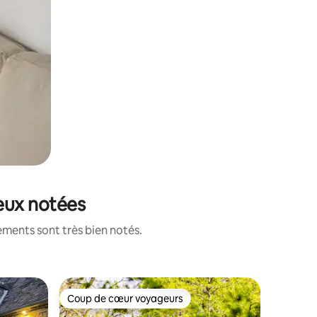
ieux notées
ements sont très bien notés.
Cottage 
Coup de cœur voyageurs
Coup
les plus aimés
Coup de cœur voyageurs
Coup de
La Petite