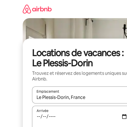
Aller
directement
au
contenu
Locations de vacances :
Le Plessis-Dorin
Trouvez et réservez des logements uniques su
Airbnb.
Emplacement
Quand les résultats sont affichés, parcourez-les en 
Arrivée