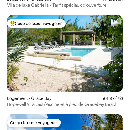
Villa de luxe Gabriella - Tarifs spéciaux d'ouverture
Coup de cœur voyageurs
Coup de cœur voyageurs parmi les plus aimés
Logement · Grace Bay
Note moyenne
4,97 (72)
Hopewell Villa East/Piscine et à pied de Gracebay Beach
Coup de cœur voyageurs
Coup de cœur voyageurs