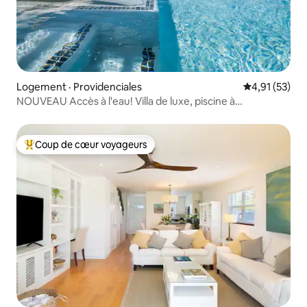
Logement · Providenciales
Note moyenne
4,91 (53)
NOUVEAU Accès à l'eau! Villa de luxe, piscine à
débordement et vue
Coup de cœur voyageurs
Coup de cœur voyageurs parmi les plus aimés