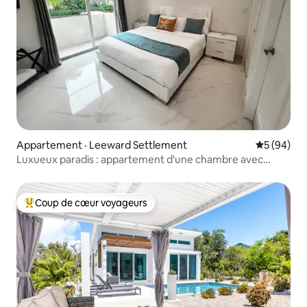
Appartement · Leeward Settlement
Note moye
5 (94)
Luxueux paradis : appartement d'une chambre avec
piscine à Grace Bay
Coup de cœur voyageurs
Coup de cœur voyageurs parmi les plus aimés