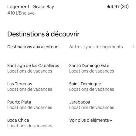
Logement · Grace Bay
Note moyenne
4,97 (30)
#10 L'Enclave
Destinations à découvrir
Destinations aux alentours
Autres types de logements
L
Santiago de los Caballeros
Santo Domingo Este
Locations de vacances
Locations de vacances
Las Terrenas
Saint-Domingue
Locations de vacances
Locations de vacances
Puerto Plata
Jarabacoa
Locations de vacances
Locations de vacances
Boca Chica
Voir plus d'éléments
Locations de vacances