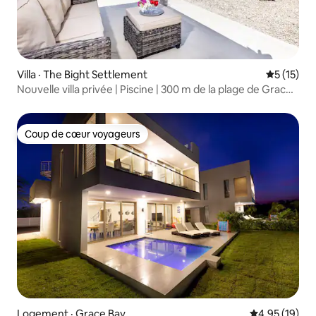
Villa · The Bight Settlement
Note moye
5 (15)
Nouvelle villa privée | Piscine | 300 m de la plage de Grace
Bay
Coup de cœur voyageurs
Coup de cœur voyageurs
Logement · Grace Bay
Note moyenne
4,95 (19)