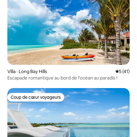
Villa · Long Bay Hills
Note moye
5 (41)
Escapade romantique au bord de l'océan au paradis !
Coup de cœur voyageurs
Coup de cœur voyageurs