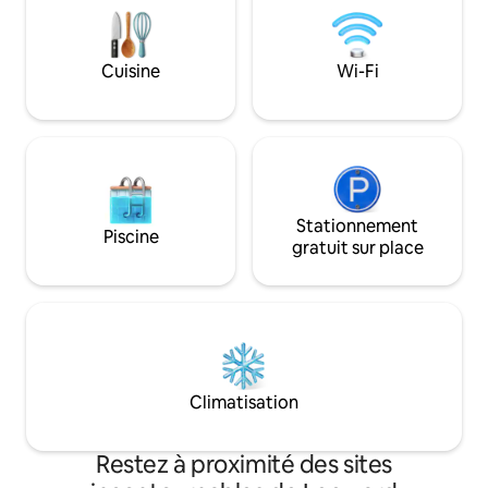
connexion Internet
partenaires sur la location de voiture, les
optique. Parfaite 
sports nautiques/excursions
cette retraite priv
écologiques, les croisières et les
Cuisine
Wi-Fi
et service de Supe
massages.
des restaurants, 
activités. Réserve
dès aujourd'hui.🌴
Stationnement
Piscine
gratuit sur place
Climatisation
Restez à proximité des sites