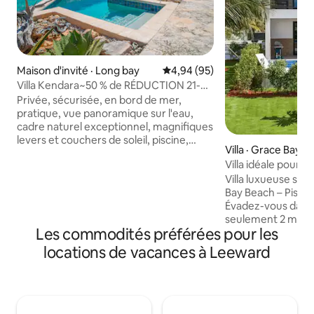
Maison d'invité · Long bay
Note moyenne de 4,94 sur 5, 
4,94 (95)
Villa Kendara~50 % de RÉDUCTION 21-
25/08~Plage~Priv~Portail~Vue
Privée, sécurisée, en bord de mer,
pratique, vue panoramique sur l'eau,
cadre naturel exceptionnel, magnifiques
levers et couchers de soleil, piscine,
Villa · Grace Bay
plongée avec tuba, à 5 min du centre de
Villa idéale pour u
Grace Bay, des plages, restaurants,
Villa luxueuse séc
boutiques et du port de plaisance, guide
Bay Beach – Piscin
exclusif « Johnson Guide to Provo »,
Évadez-vous dans c
cuisine gastronomique entièrement
seulement 2 minut
équipée, nombreux équipements et
Les commodités préférées pour les
10 minutes à pied
fournitures, climatisation, ventilateurs,
Détendez-vous dan
Wi-Fi, TV, DVD, téléphone, coffre-fort,
locations de vacances à Leeward
débordement privé
mezzanine pour enfants, terrasse en
sur le toit avec vue
pierre de corail (3 espaces détente,
dispose de 2 balco
pergola), barbecue, équipement de
cuisine moderne 
plongée avec tuba, chaises de plage et
appareils électro
parasol portables, réductions