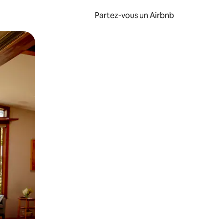
Partez-vous un Airbnb
et en les faisant glisser.