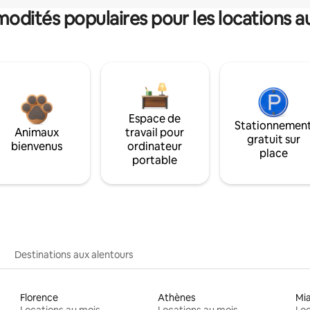
dités populaires pour les locations a
Espace de
Stationnemen
Animaux
travail pour
gratuit sur
bienvenus
ordinateur
place
portable
Destinations aux alentours
Florence
Athènes
Mi
Locations au mois
Locations au mois
Loc