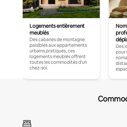
Logements entièrement
Noma
meublés
prof
dépl
Des cabanes de montagne
paisibles aux appartements
Des 
urbains pratiques, ces
pour 
logements meublés offrent
nomad
toutes les commodités d'un
dista
chez-soi.
espac
Commodit