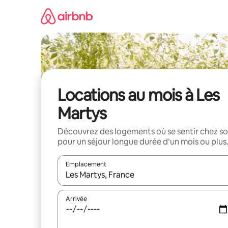
Aller
directement
au
contenu
Locations au mois à Les
Martys
Découvrez des logements où se sentir chez so
pour un séjour longue durée d’un mois ou plus
Emplacement
Quand les résultats sont affichés, parcourez-les en 
Arrivée