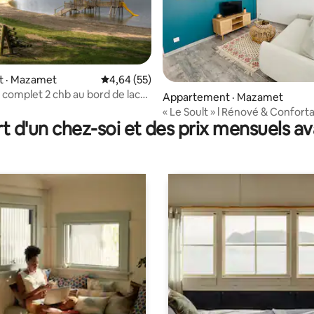
 · Mazamet
Note moyenne de 4,64 sur 5, 55 commentai
4,64 (55)
complet 2 chb au bord de lac
 sur 5, 13 commentaires
Appartement · Mazamet
« Le Soult » l Rénové & Confort
t d'un chez-soi et des prix mensuels 