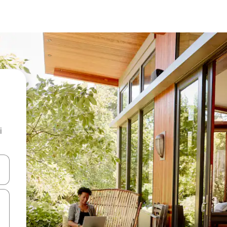
i
.
utilisant les flèches vers le haut et vers le bas, ou en appuyant dessus 