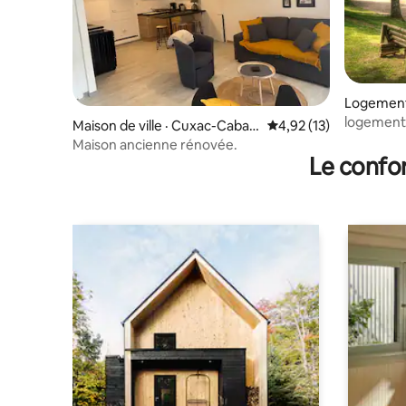
Logement
logement 
Maison de ville · Cuxac-Cabar
Note moyenne de 4,92
4,92 (13)
baignable
dès
Maison ancienne rénovée.
Le confor