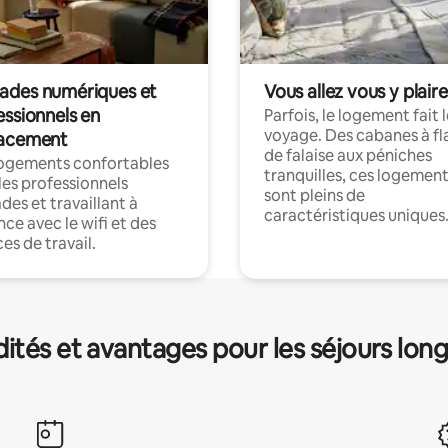
des numériques et
Vous allez vous y plaire
essionnels en
Parfois, le logement fait 
voyage. Des cabanes à fl
acement
de falaise aux péniches
logements confortables
tranquilles, ces logemen
les professionnels
sont pleins de
es et travaillant à
caractéristiques uniques
nce avec le wifi et des
es de travail.
és et avantages pour les séjours lon