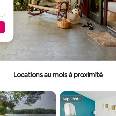
Locations au mois à proximité
te
Superhôte
te
Superhôte