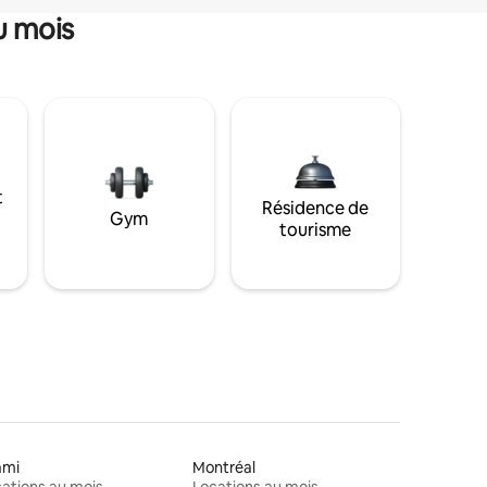
u mois
t
Résidence de
Gym
tourisme
ami
Montréal
ations au mois
Locations au mois