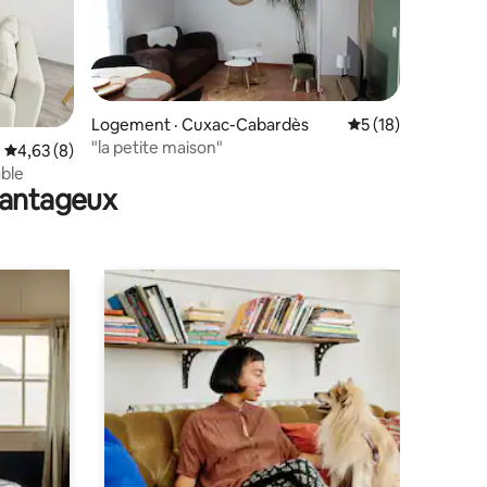
res
Logement · Cuxac-Cabardès
Note moyenne de 5
5 (18)
"la petite maison"
Note moyenne de 4,63 sur 5, 8 commentaires
4,63 (8)
able
avantageux