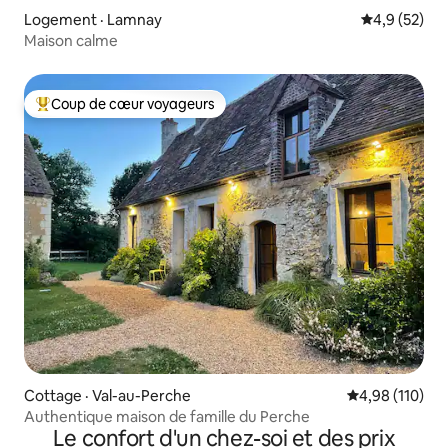
Logement · Lamnay
Note moyenn
4,9 (52)
Maison calme
Coup de cœur voyageurs
Coup de cœur voyageurs parmi les plus aimés
Cottage · Val-au-Perche
Note moyenne 
4,98 (110)
Authentique maison de famille du Perche
Le confort d'un chez-soi et des prix