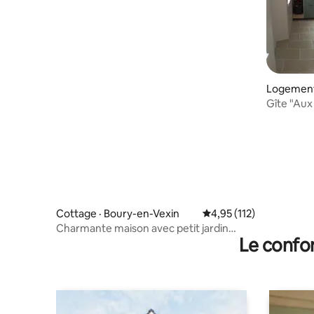
Logement 
Gîte "Aux
Cottage · Boury-en-Vexin
Note moyenne de 4,95 
4,95 (112)
Charmante maison avec petit jardin
Le confor
privatif