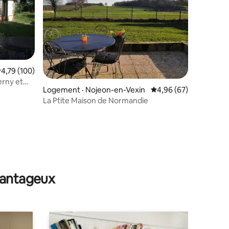
res
ote moyenne de 4,79 sur 5, 100 commentaires
4,79 (100)
erny et
Logement · Nojeon-en-Vexin
Note moyenne de 4,96
4,96 (67)
La Ptite Maison de Normandie
avantageux