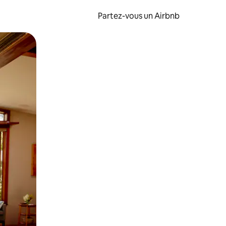
Partez-vous un Airbnb
et en les faisant glisser.