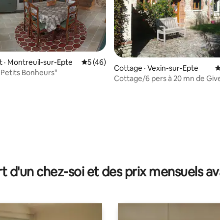
· Montreuil-sur-Epte
Note moyenne de 5 sur 5, 46 commentai
5 (46)
Cottage · Vexin-sur-Epte
N
 Petits Bonheurs"
Cottage/6 pers à 20 mn de Giv
Les Andelys
sur 5, 112 commentaires
t d'un chez-soi et des prix mensuels 