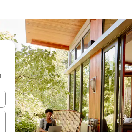
i
.
utilisant les flèches vers le haut et vers le bas, ou en appuyant dessus 