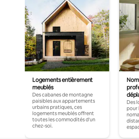
Logements entièrement
Noma
meublés
prof
dépl
Des cabanes de montagne
paisibles aux appartements
Des 
urbains pratiques, ces
pour 
logements meublés offrent
nomad
toutes les commodités d'un
dista
chez-soi.
espac