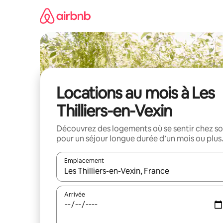
Aller
directement
au
contenu
Locations au mois à Les
Thilliers-en-Vexin
Découvrez des logements où se sentir chez so
pour un séjour longue durée d’un mois ou plus
Emplacement
Quand les résultats sont affichés, parcourez-les en 
Arrivée