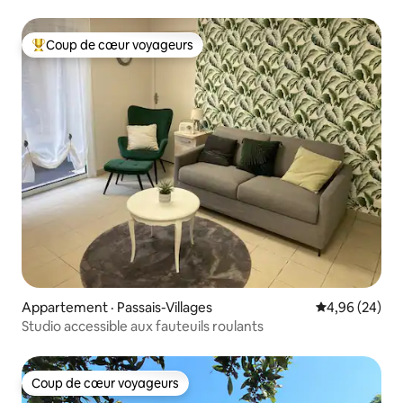
Coup de cœur voyageurs
Coup de cœur voyageurs parmi les plus aimés
Appartement · Passais-Villages
Note moyenne
4,96 (24)
Studio accessible aux fauteuils roulants
Coup de cœur voyageurs
Coup de cœur voyageurs