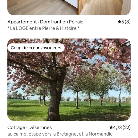
Appartement · Domfront en Poiraie
Note moy
5 (8)
* La LOGE entre Pierre & Histoire *
Coup de cœur voyageurs
Coup de cœur voyageurs
Cottage · Désertines
Note moyenne
4,73 (22)
au calme, étape vers la Bretagne, et la Normandie