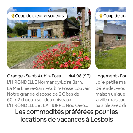
Coup de cœur voyageurs
Coup de cœur 
Coup de cœur voyageurs parmi les plus aimés
Coup de cœur voy
Grange · Saint-Aubin-Fosse-
Note moyenne de 4,98 sur 5, 
4,98 (97)
Logement · Fouger
Louvain
Plessis
L’HIRONDELLE Normandy/Loire Barn.
Jolie petite maison 
La Martinière-Saint-Aubin-Fosse Louvain
Détendez-vous dan
Notre grange dispose de 2 Gîtes de
maison unique et 
60 m2 chacun sur deux niveaux.
la ville mais toujo
L'HIRONDELLE et LA HUPPE. Nous avons
paisible avec de be
Les commodités préférées pour les
créé un logement moderne mais avons
jardin. À quelques
gardé le caractère de la grange avec ses
commodités locale
locations de vacances à Lesbois
poutres en chêne d'origine et sa pierre.
boulangerie, un ba
Situé à la frontière Normandie/Loire
une pharmacie. Il 