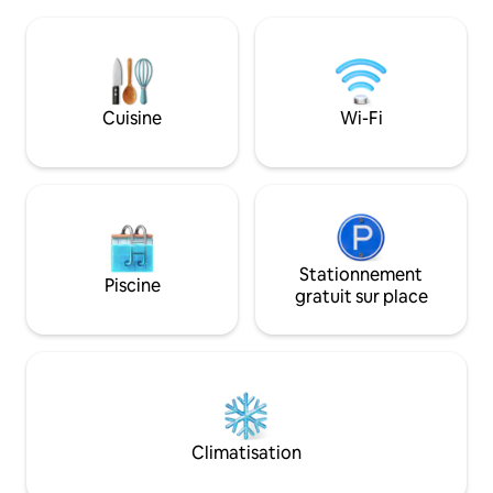
dans un endroit rural offrant aux couples
sabot situé à côté 
une escapade tranquille à la campagne.
vos propres chaus
Vous pouvez cuisiner, mais vous pouvez
à gauche en sortan
aussi choisir notre option déjeuner.
êtes sur une belle
Idéalement situé pour que les voyageurs
campagne. Le lac 
puissent visiter les nombreuses villes
pas, avec un parc 
Cuisine
Wi-Fi
médiévales, les marchés, les
pêche. Parking à c
promenades et les attractions de la
devant le mini-golf
région.
Stationnement
Piscine
gratuit sur place
Climatisation