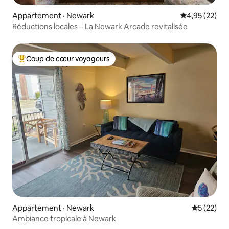
Appartement · Newark
Note moyenne
4,95 (22)
Réductions locales – La Newark Arcade revitalisée
Coup de cœur voyageurs
Coup de cœur voyageurs parmi les plus aimés
Appartement · Newark
Note moye
5 (22)
Ambiance tropicale à Newark