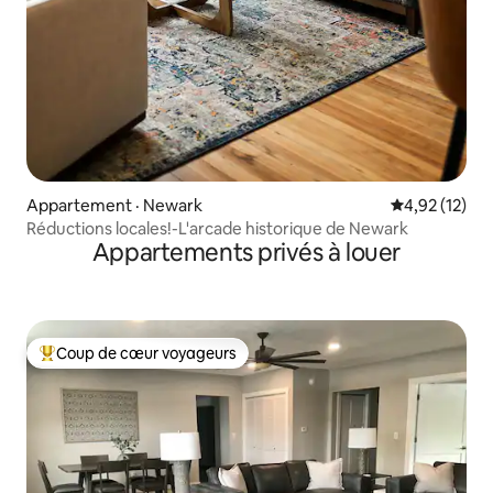
Appartement · Newark
Note moyenne
4,92 (12)
Réductions locales!-L'arcade historique de Newark
Appartements privés à louer
Coup de cœur voyageurs
Coup de cœur voyageurs parmi les plus aimés