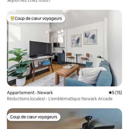
Séjournez chez nous !
Coup de cœur voyageurs
Coup de cœur voyageurs parmi les plus aimés
Appartement · Newark
Note moye
5 (15)
Réductions locales! - L'emblématique Newark Arcade
Coup de cœur voyageurs
Coup de cœur voyageurs