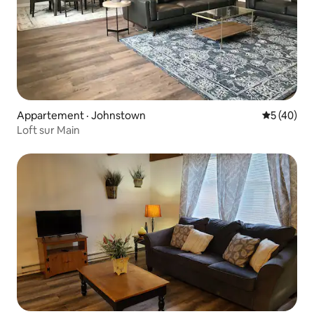
Appartement · Johnstown
Note moye
5 (40)
Loft sur Main