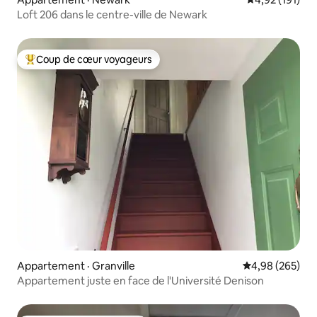
Loft 206 dans le centre-ville de Newark
Coup de cœur voyageurs
Coup de cœur voyageurs parmi les plus aimés
Appartement · Granville
Note moyenne 
4,98 (265)
Appartement juste en face de l'Université Denison