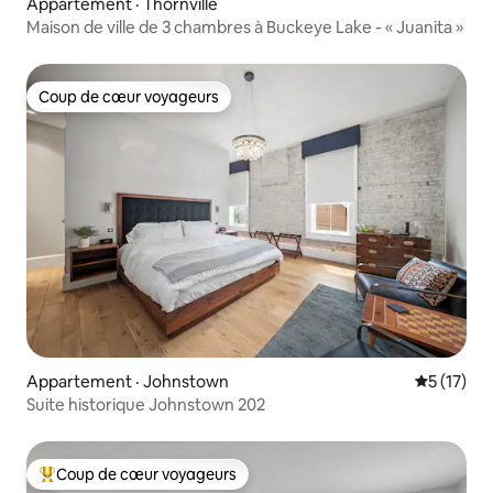
Appartement · Thornville
Maison de ville de 3 chambres à Buckeye Lake - « Juanita »
Coup de cœur voyageurs
Coup de cœur voyageurs
Appartement · Johnstown
Note moye
5 (17)
Suite historique Johnstown 202
Coup de cœur voyageurs
Coup de cœur voyageurs parmi les plus aimés