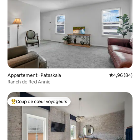
Appartement · Pataskala
Note moyenne
4,96 (84)
Ranch de Red Annie
Coup de cœur voyageurs
Coup de cœur voyageurs parmi les plus aimés