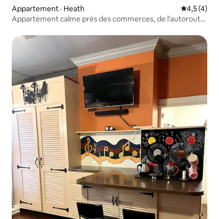
Appartement · Heath
Note moyen
4,5 (4)
Appartement calme près des commerces, de l'autoroute
et des sentiers nationaux