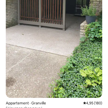
Appartement · Granville
Note moyenne 
4,95 (180)