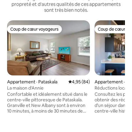
propreté et d'autres qualités de ces appartements
sont très bien notés.
Coup de cœur voyageurs
Coup de cœur vo
Coup de cœur voyageurs
Coup de cœur vo
Appartement · Pataskala
Note moyenne de 4,95 sur 5, 
4,95 (84)
Appartement · N
La maison d'Annie
Réductions locales
centre-ville de N
Confortable et idéalement situé dans le
Consultez les pho
centre-ville pittoresque de Pataskala.
obtenir des réducti
Granville et New Albany sont à environ
d'un séjour dans no
10 minutes, à moins de 30 minutes de
centre-ville histo
l'aéroport John Glenn, OSU, Columbus.
magnifiquement r
À quelques pas du parc. Brasserie
emplacement privi
artisanale, shopping, restaurants et plus
situé à seulement