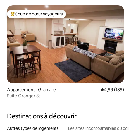
Coup de cœur voyageurs
Coup de cœur voyageurs parmi les plus aimés
Appartement · Granville
Note moyenne 
4,99 (189)
Suite Granger St.
Destinations à découvrir
Autres types de logements
Les sites incontournables du coin