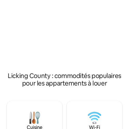
encore à proximité ! Votre maison loin de
théâtre historique
chez vous est étincelante et dispose
place du palais de 
d'une cuisine lumineuse et entièrement
pourrez vous rend
équipée, d'une télévision intelligente HD
d'excellents resta
de 55 po, d'une connexion Wi-Fi rapide,
boutiques de prox
d'un espace de travail dédié, d'une
moderne d'une ch
laveuse et d'une sécheuse (situées au
également d'un ca
sous-sol), d'un patio arrière avec des
Parfait pour les v
meubles, d'une grande cour privée bien
d'entreprise. L'hô
entretenue.
immobilier agréé d
Licking County : commodités populaires
pour les appartements à louer
Cuisine
Wi-Fi