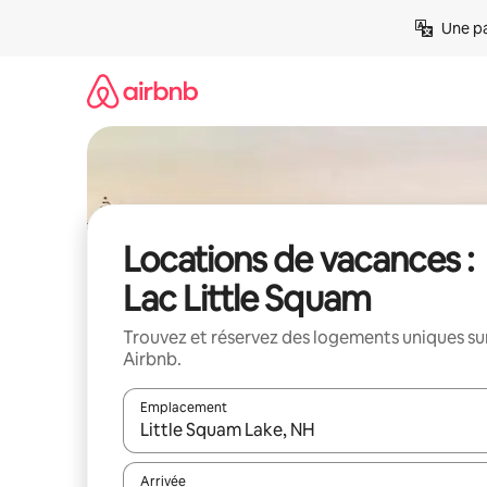
Aller
Une pa
directement
au
contenu
Locations de vacances :
Lac Little Squam
Trouvez et réservez des logements uniques su
Airbnb.
Emplacement
Quand les résultats sont affichés, parcourez-les en 
Arrivée