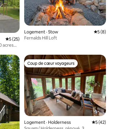
Logement · Stow
Note moyenne de 
5 (8)
res
Fernalds Hill Loft
Note moyenne de 5 sur 5, 25 commentaires
5 (25)
0 acres
Coup de cœur voyageurs
Coup de cœur voyageurs
res
Logement · Holderness
Note moyenne de 5
5 (42)
Squam/ Holderness, rénové, 3