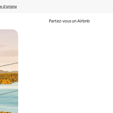
e d'origine
Partez-vous un Airbnb
et en les faisant glisser.