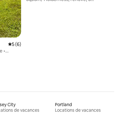
chambres, climatisation, à pied de la ville
Note moyenne de 5 sur 5, 6 commentaires
5 (6)
e •
sey City
Portland
ations de vacances
Locations de vacances