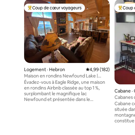
Coup de cœur voyageurs
Coup 
Coup de cœur voyageurs parmi les plus aimés
Coup de 
Logement · Hebron
Note moyenne de 4,99 
4,99 (182)
Maison en rondins Newfound Lake |
Jacuzzi et vue sur le lac
Évadez-vous à Eagle Ridge, une maison
en rondins Airbnb classée au top 1 %,
Cabane ·
surplombant le magnifique lac
Cabanes d
Newfound et présentée dans le
Cabane c
magazine Log Home Living. Détendez-
située da
vous dans le spa privé, profitez d'une vue
montagnes Bl
spectaculaire sur le lac et les montagnes,
constitue
visitez la plage de la ville d'Hebron à
pour vos 
moins de 400 mètres ou relaxez-vous
endroit po
près du foyer. Situé sur 3,5 acres privés,