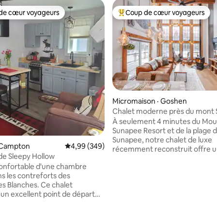
de cœur voyageurs
Coup de cœur voyageurs
cœur voyageurs parmi les plus aimés
Coup de cœur voyageurs parmi 
Micromaison · Goshen
Chalet moderne près du mont
sur 5, 182 commentaires
avec spa
À seulement 4 minutes du Mou
Sunapee Resort et de la plage d
Sunapee, notre chalet de luxe
 Campton
Note moyenne de 4,99 sur 5, 349 commentai
4,99 (349)
récemment reconstruit offre u
e Sleepy Hollow
épuré et moderne avec de hau
onfortable d'une chambre
plafonds, une superbe baie vit
ns les contreforts des
cour arrière spacieuse avec un 
anches. Ce chalet
Détendez-vous dans deux cha
 un excellent point de départ
confortables avec un grand lit, 
journées d'aventures ou un
de bain de style spa avec planc
ur se détendre par la suite. Il
chauffant, une cuisine tout équ