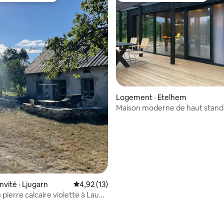
 sur 5, 15 commentaires
Logement · Etelhem
Maison moderne de haut stand
un grand balcon
nvité · Ljugarn
Note moyenne de 4,92 sur 5, 13 commentai
4,92 (13)
pierre calcaire violette à Lau