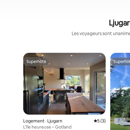
Ljugar
Les voyageurs sont unanimes
Superhôte
Superhô
Superhôte
Superhô
Logement · Ljugarn
Note moyenne de 
5 (3)
L'île heureuse – Gotland