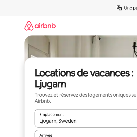
Aller
Une pa
directement
au
contenu
Locations de vacances :
Ljugarn
Trouvez et réservez des logements uniques su
Airbnb.
Emplacement
Quand les résultats sont affichés, parcourez-les en 
Arrivée