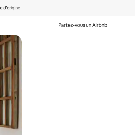
e d'origine
Partez-vous un Airbnb
et en les faisant glisser.