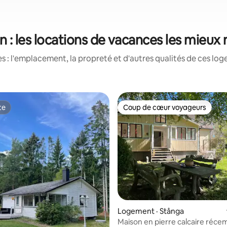
n : les locations de vacances les mieux
 : l'emplacement, la propreté et d'autres qualités de ces log
te
Coup de cœur voyageurs
te
Coup de cœur voyageurs
5 sur 5, 3 commentaires
Logement · Stånga
Maison en pierre calcaire réc