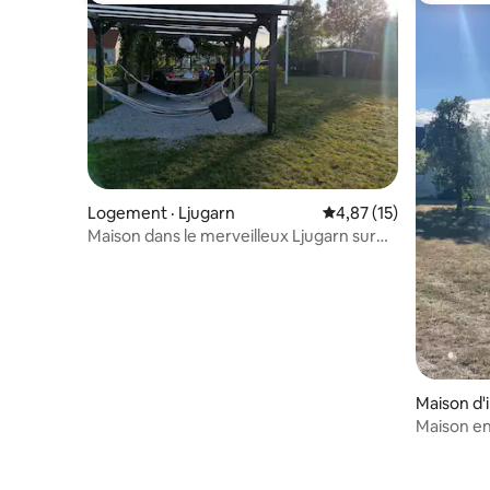
Logement · Ljugarn
Note moyenne de 4,87
4,87 (15)
Maison dans le merveilleux Ljugarn sur
l'île de Gotland
Maison d'i
Maison en 
(Ljugarn)