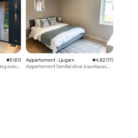
Note moyenne de 5 sur 5, 61 commentaires
5 (61)
Appartement · Ljugarn
Note moyenne de 4,8
4,82 (17)
ing avec
Appartement familial situé à quelques
minutes de Ljugarnbeach
res