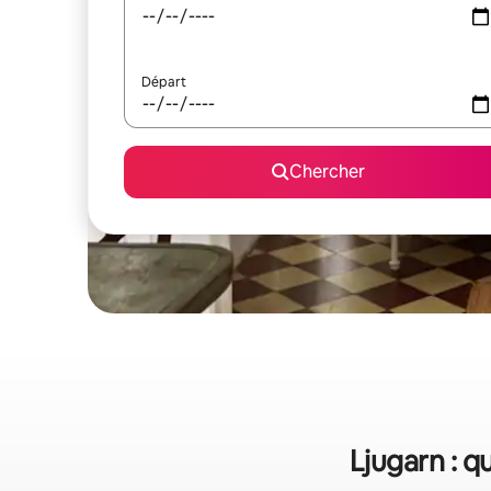
Départ
Chercher
Ljugarn : q