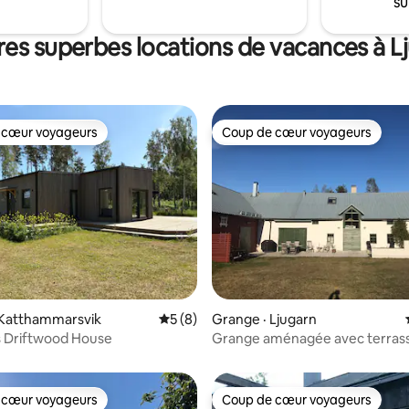
su
t le dimanche. Des locations
 durée sont possibles à d'autres
res superbes locations de vacances à L
Le ménage de fin de séjour
inclus.
 cœur voyageurs
Coup de cœur voyageurs
 cœur voyageurs
Coup de cœur voyageurs
 sur 5, 12 commentaires
 Katthammarsvik
Note moyenne de 5 sur 5, 8 commentai
5 (8)
Grange · Ljugarn
s Driftwood House
Grange aménagée avec terras
pierre exposée à l'ouest
 cœur voyageurs
Coup de cœur voyageurs
 cœur voyageurs
Coup de cœur voyageurs