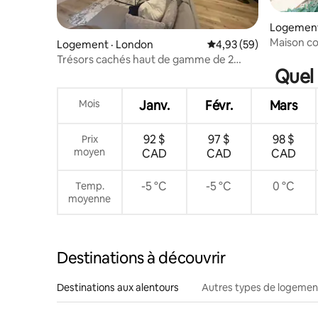
Logement
Maison co
Logement · London
Note moyenne de 4,93
4,93 (59)
8 personn
Trésors cachés haut de gamme de 2
Quel 
chambres
Mois
Janv.
Févr.
Mars
92 $
97 $
98 $
Prix
moyen
CAD
CAD
CAD
-5 °C
-5 °C
0 °C
Temp.
moyenne
Destinations à découvrir
Destinations aux alentours
Autres types de logemen