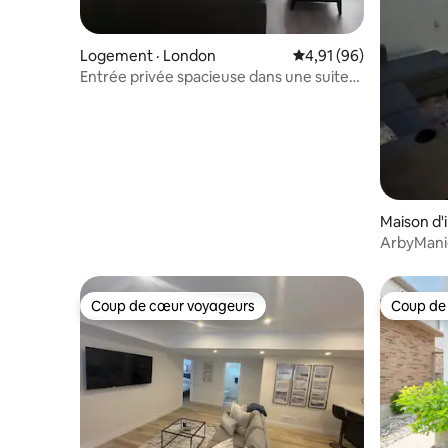
Logement · London
Note moyenne de 4,91
4,91 (96)
Entrée privée spacieuse dans une suite
exécutive de deux lits
Maison d'
ArbyManie
Coup de cœur voyageurs
Coup de
Coup de cœur voyageurs
Coup de