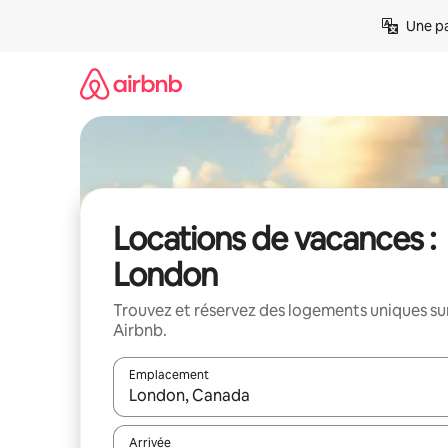
Aller
Une pa
directement
au
contenu
Locations de vacances :
London
Trouvez et réservez des logements uniques su
Airbnb.
Emplacement
Quand les résultats sont affichés, parcourez-les en 
Arrivée