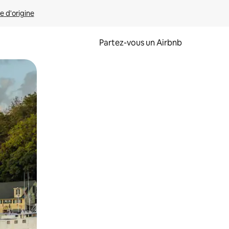
e d'origine
Partez-vous un Airbnb
et en les faisant glisser.