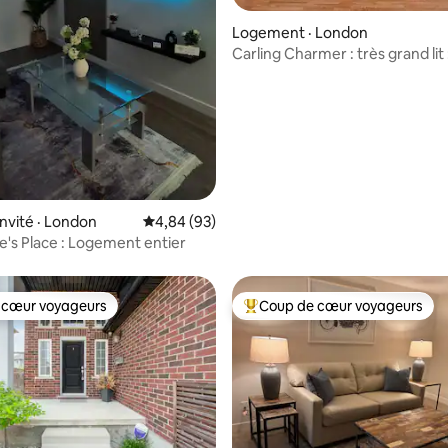
Logement · London
Carling Charmer : très grand lit :
 sur 5, 96 commentaires
stationnement gratuit
invité · London
Note moyenne de 4,84 sur 5, 93 commentai
4,84 (93)
's Place : Logement entier
 cœur voyageurs
Coup de cœur voyageurs
 cœur voyageurs
Coup de cœur voyageurs parmi 