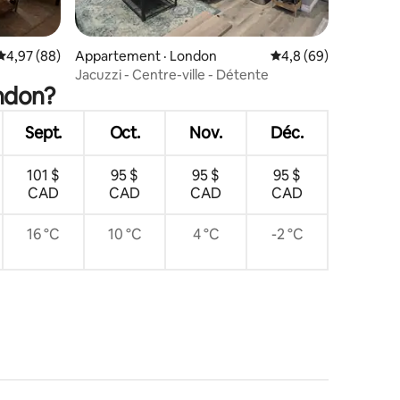
res
Note moyenne de 4,97 sur 5, 88 commentaires
4,97 (88)
Appartement · London
Note moyenne de 4,8
4,8 (69)
Jacuzzi - Centre-ville - Détente
ondon?
Sept.
Oct.
Nov.
Déc.
101 $
95 $
95 $
95 $
CAD
CAD
CAD
CAD
16 °C
10 °C
4 °C
-2 °C