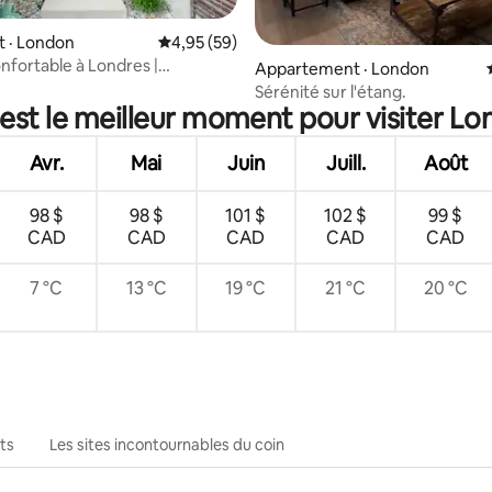
 · London
Note moyenne de 4,95 sur 5, 59 commentai
4,95 (59)
nfortable à Londres |
 sur 5, 59 commentaires
Appartement · London
es | Cour arrière luxuriante
Sérénité sur l'étang.
est le meilleur moment pour visiter L
Avr.
Mai
Juin
Juill.
Août
98 $
98 $
101 $
102 $
99 $
CAD
CAD
CAD
CAD
CAD
7 °C
13 °C
19 °C
21 °C
20 °C
ts
Les sites incontournables du coin