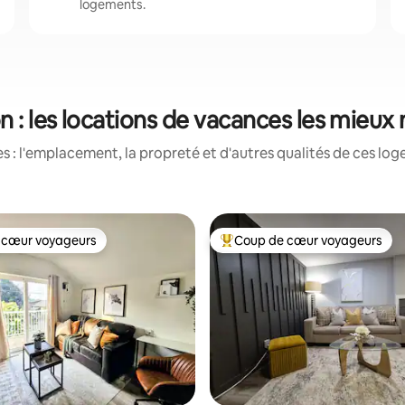
logements.
 : les locations de vacances les mieux
 : l'emplacement, la propreté et d'autres qualités de ces log
 cœur voyageurs
Coup de cœur voyageurs
 cœur voyageurs
Coup de cœur voyageurs parmi 
5 sur 5, 6 commentaires