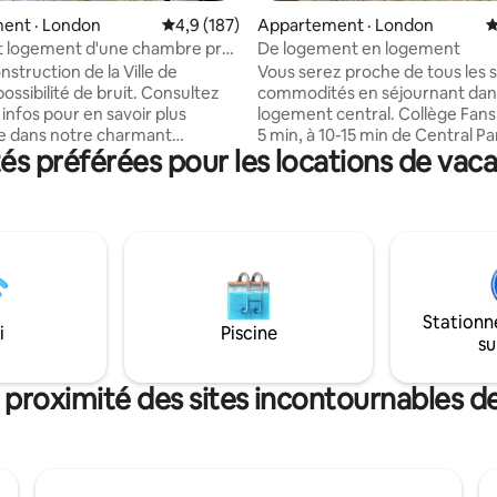
ent · London
Note moyenne de 4,9 sur 5, 187 commentai
4,9 (187)
Appartement · London
N
 logement d'une chambre près
De logement en logement
ville
nstruction de la Ville de
Vous serez proche de tous les s
ossibilité de bruit. Consultez
commodités en séjournant dan
 infos pour en savoir plus
logement central. Collège Fan
e dans notre charmant
5 min, à 10-15 min de Central Pa
s préférées pour les locations de vac
ent d'une chambre et d'une
centre-ville de Londres, des hô
ain au cœur du centre-ville!
des universités. Cet endroit es
 commodités, le wifi, le lavage
familial et offre un accès facile
 sont inclus. La propriété donne
commerces, parcs et divertis
ière et il y a un magnifique
pour toute la famille ou individ
rrière la maison. Profitez de la
Cet appartement au sous-sol d
 d'être près du centre-ville de
d'une entrée privée, de deux p
e balcon privé est idéal pour se
stationnement disponibles ains
Stationn
tout en regardant le coucher
accès aux arrêts de bus. C'est un endroit
i
Piscine
su
 À 10-15 minutes à pied de
magnifique et confortable pou
 Gardens, du centre-ville et à
séjourner pour le travail, pour v
 en voiture de la Western
pour le plaisir.
 proximité des sites incontournables 
.