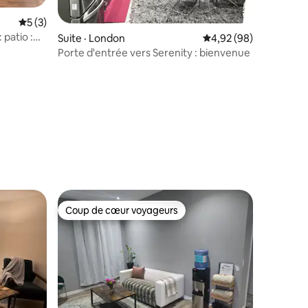
Note moyenne de 5 sur 5, 3 commentaires
5 (3)
 patio :
Suite · London
Note moyenne de 4,92
4,92 (98)
Porte d'entrée vers Serenity : bienvenue
res
Coup de cœur voyageurs
les plus aimés
Coup de cœur voyageurs