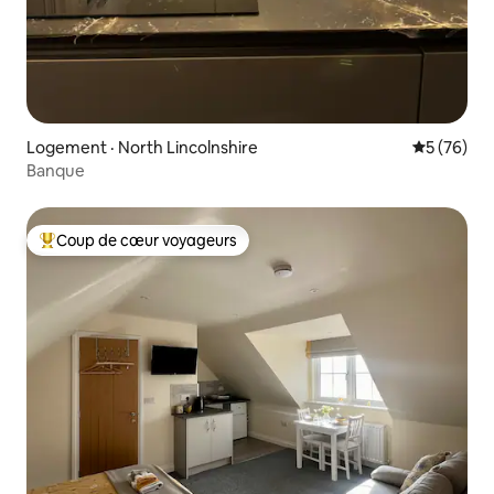
Logement · North Lincolnshire
Note moye
5 (76)
Banque
Coup de cœur voyageurs
Coup de cœur voyageurs parmi les plus aimés