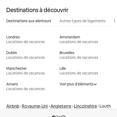
Destinations à découvrir
Destinations aux alentours
Autres types de logements
L
Londres
Amsterdam
Locations de vacances
Locations de vacances
Dublin
Bruxelles
Locations de vacances
Locations de vacances
Manchester
Lille
Locations de vacances
Locations de vacances
Anvers
Voir plus d'éléments
Locations de vacances
Airbnb
Royaume-Uni
Angleterre
Lincolnshire
Louth