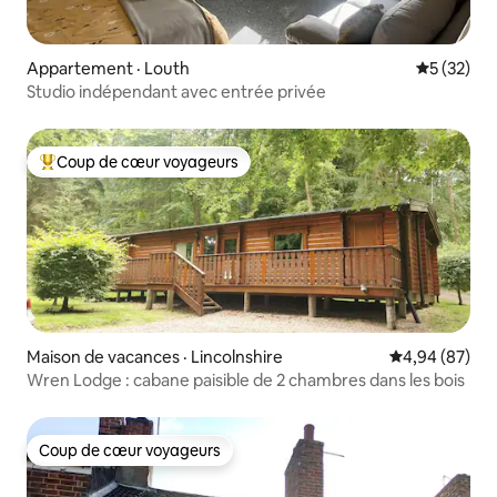
Appartement · Louth
Note moye
5 (32)
Studio indépendant avec entrée privée
Coup de cœur voyageurs
Coup de cœur voyageurs parmi les plus aimés
Maison de vacances · Lincolnshire
Note moyenne
4,94 (87)
Wren Lodge : cabane paisible de 2 chambres dans les bois
Coup de cœur voyageurs
Coup de cœur voyageurs