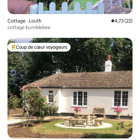
Cottage · Louth
Note moyenne
4,73 (22)
cottage bumblebee
Coup de cœur voyageurs
Coup de cœur voyageurs parmi les plus aimés