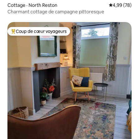
Cottage · North Reston
Note moyenne
4,99 (78)
Charmant cottage de campagne pittoresque
Coup de cœur voyageurs
Coup de cœur voyageurs parmi les plus aimés