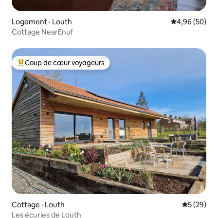
Logement · Louth
Note moyenne
4,96 (50)
Cottage NearEnuf
Coup de cœur voyageurs
Coup de cœur voyageurs parmi les plus aimés
Cottage · Louth
Note moye
5 (29)
Les écuries de Louth