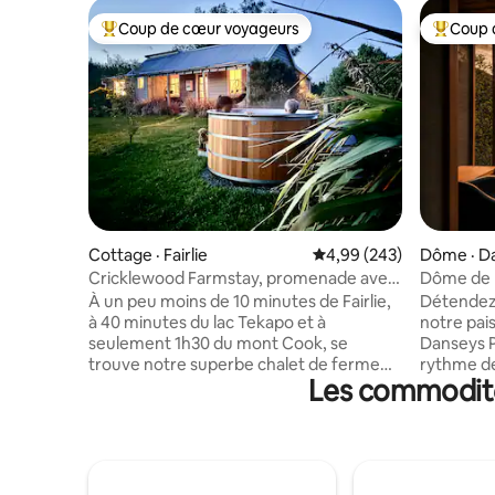
Coup de cœur voyageurs
Coup 
Coup de cœur voyageurs parmi les plus aimés
Coup de 
Cottage · Fairlie
Note moyenne de 4,99 
4,99 (243)
Dôme · D
Cricklewood Farmstay, promenade avec
Dôme de l
des alpagas et jacuzzi
montagn
À un peu moins de 10 minutes de Fairlie,
Détendez
à 40 minutes du lac Tekapo et à
notre pai
seulement 1h30 du mont Cook, se
Danseys Pass. À l'abri du
trouve notre superbe chalet de ferme
rythme de
Les commodités
historique. Observez et caressez nos
vous dans
animaux amicaux depuis le chalet et
ciel étoil
profitez de l'une des meilleures vues sur
et réveil
les étoiles de Nouvelle-Zélande depuis
imprenabl
notre magnifique jacuzzi. Pendant votre
vallée. A
séjour, nous offrons une visite gratuite
thermopom