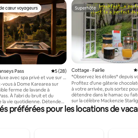
de cœur voyageurs
Superhôte
cœur voyageurs parmi les plus aimés
Superhôte
Cottage · Fairlie
N
sur 5, 243 commentaires
anseys Pass
Note moyenne de 5 sur 5, 28 commentai
5 (28)
*Observez les étoiles* depuis v
uxe avec spa privé et vue sur la
oreiller !
Profitez d'une gâterie chocolat
e
-vous à Dome Karearea sur
à votre arrivée, puis sortez pou
sible ferme de lavande à
détendre dans le hamac ou fait
 bruit et du
sur la célèbre Mackenzie Starli
 la vie quotidienne. Détendez-
Highway pour admirer la vue sur
 préférées pour les locations de vaca
 votre spa extérieur sous un
glaciaire de Lake Tekapo et le ci
é, profitez du sauna de la rivière
de l'observatoire du mont John
lez-vous avec une vue
au Lucky Star Cottage : endor
e sur les montagnes et la
sous les étoiles : observez les é
vec une cuisinette, une
dans le confort de votre propre l
pe et de la place pour un