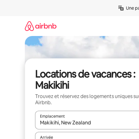
Aller
Une pa
directement
au
contenu
Locations de vacances :
Makikihi
Trouvez et réservez des logements uniques su
Airbnb.
Emplacement
Quand les résultats sont affichés, parcourez-les en 
Arrivée