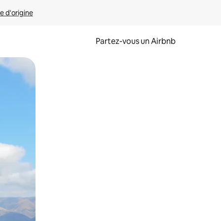
e d'origine
Partez-vous un Airbnb
et en les faisant glisser.