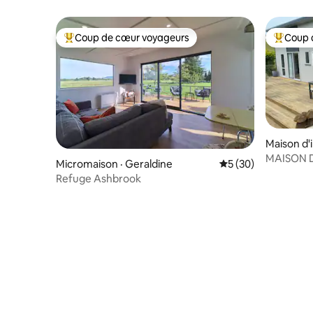
d'Oamaru
Coup de cœur voyageurs
Coup 
Coup de cœur voyageurs parmi les plus aimés
Coup de 
Maison d'i
MAISON D
Micromaison · Geraldine
Note moyenne de 5
5 (30)
Refuge Ashbrook