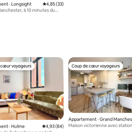
ent · Longsight
Note moyenne de 4,85 sur 5, 33 commentai
4,85 (33)
Manchester, à 10 minutes du
le
 sur 5, 53 commentaires
 cœur voyageurs
Coup de cœur voyageurs
 cœur voyageurs
Coup de cœur voyageurs
 sur 5, 93 commentaires
Appartement · Grand Manches
er
Maison victorienne avec stati
ent · Hulme
Note moyenne de 4,93 sur 5, 84 commentai
4,93 (84)
gratuit, idéal pour le télétravail