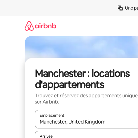
Aller
Une pa
directement
au
contenu
Manchester : locations
d'appartements
Trouvez et réservez des appartements unique
sur Airbnb.
Emplacement
Quand les résultats sont affichés, parcourez-les en 
Arrivée