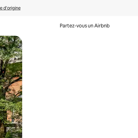
e d'origine
Partez-vous un Airbnb
et en les faisant glisser.