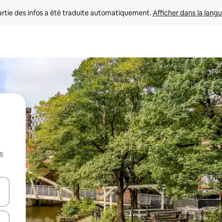
rtie des infos a été traduite automatiquement. 
Afficher dans la langu
s
utilisant les flèches vers le haut et vers le bas, ou en appuyant dessus 