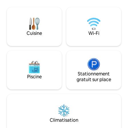
accès à plusieurs 
facilitent l'explora
parties de New Yo
Bryant Park et le 
sont tous à proximi
d'innombrables res
Cuisine
Wi-Fi
et cafés à quelque
d'entrée.
Stationnement
Piscine
gratuit sur place
Climatisation