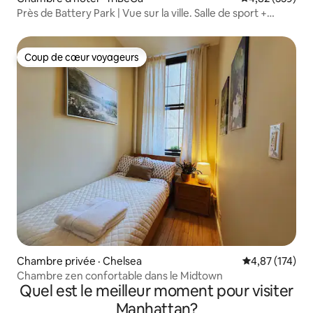
Près de Battery Park | Vue sur la ville. Salle de sport +
Animaux acceptés
Coup de cœur voyageurs
Coup de cœur voyageurs
Chambre privée · Chelsea
Note moyenne 
4,87 (174)
Chambre zen confortable dans le Midtown
Quel est le meilleur moment pour visiter
Manhattan?