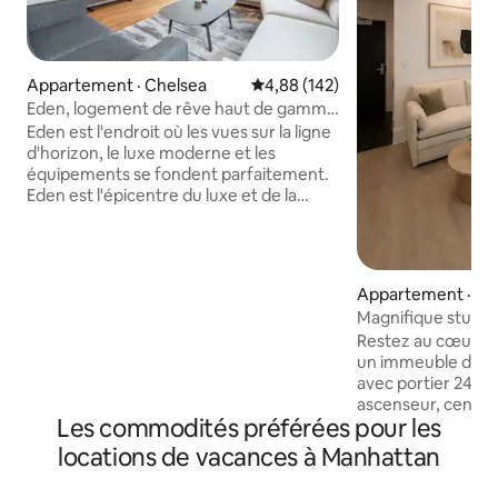
Appartement · Chelsea
Note moyenne de 4,88 sur 5, 1
4,88 (142)
Eden, logement de rêve haut de gamme
à New York
Eden est l'endroit où les vues sur la ligne
d'horizon, le luxe moderne et les
équipements se fondent parfaitement.
Eden est l'épicentre du luxe et de la
commodité. Eden est un incroyable
joyau caché au cœur de Manhattan.
Eden n'est PAS un Airbnb typique à New
York. Équipements notables : balcon
Appartement · Mi
privé, téléviseur OLED 83" et 65", chaise
tan)
Magnifique studio
de bureau Herman Miller, matelas
accueillir jusqu'à
Restez au cœur d
hybride Casper Nova, oreillers Casper,
un immeuble de lu
bureau debout Vari Desk, système audio
avec portier 24 he
Sonos dans toute la maison, toilettes
ascenseur, centr
Toto Neorest, douche thérapeutique à
Les commodités préférées pour les
physique, salon po
lumière intégrée au plafond, appareils
espace de travail 
de cuisine Viking et Sub-Zero
locations de vacances à Manhattan
Central Terminal 
3 minutes à pied, 