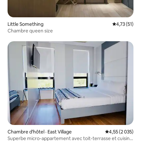
Little Something
Note moyenne
4,73 (51)
Chambre queen size
Chambre d'hôtel · East Village
Note moyenne de
4,55 (2 035)
Superbe micro-appartement avec toit-terrasse et cuisine