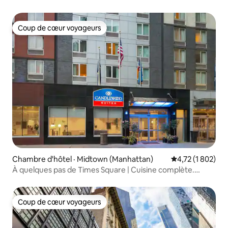
communes
Coup de cœur voyageurs
Coup de cœur voyageurs
Chambre d'hôtel · Midtown (Manhattan)
Note moyenne de
4,72 (1 802)
À quelques pas de Times Square | Cuisine complète.
Animaux acceptés
Coup de cœur voyageurs
Coup de cœur voyageurs