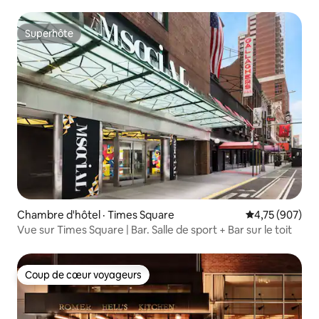
Superhôte
Superhôte
Chambre d'hôtel · Times Square
Note moyenne 
4,75 (907)
Vue sur Times Square | Bar. Salle de sport + Bar sur le toit
Coup de cœur voyageurs
Coup de cœur voyageurs