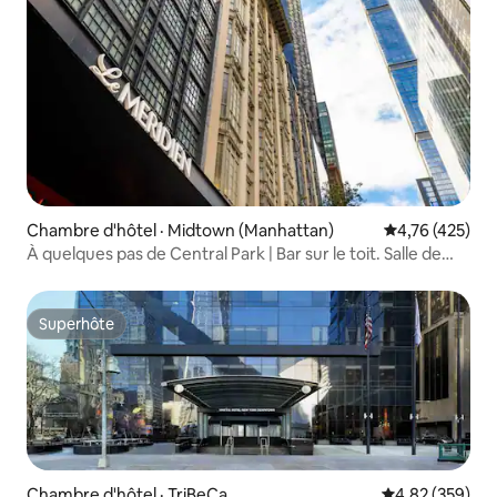
Chambre d'hôtel · Midtown (Manhattan)
Note moyenne 
4,76 (425)
À quelques pas de Central Park | Bar sur le toit. Salle de
sport. Restaurant.
Superhôte
Superhôte
Chambre d'hôtel · TriBeCa
Note moyenne 
4,82 (359)