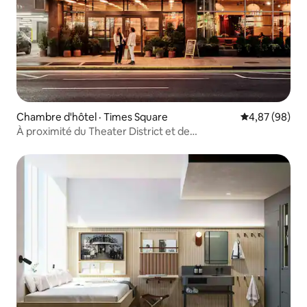
Chambre d'hôtel · Times Square
Note moyenne
4,87 (98)
À proximité du Theater District et de
Times Square + restaurants