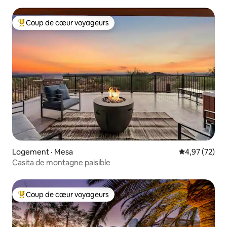
Coup de cœur voyageurs
Coup de cœur voyageurs parmi les plus aimés
Logement · Mesa
Note moyenne
4,97 (72)
Casita de montagne paisible
Coup de cœur voyageurs
Coup de cœur voyageurs parmi les plus aimés