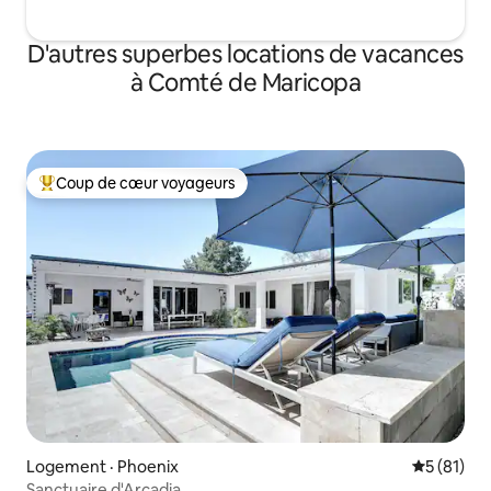
D'autres superbes locations de vacances
à Comté de Maricopa
Coup de cœur voyageurs
Coup de cœur voyageurs parmi les plus aimés
Logement · Phoenix
Note moye
5 (81)
Sanctuaire d'Arcadia