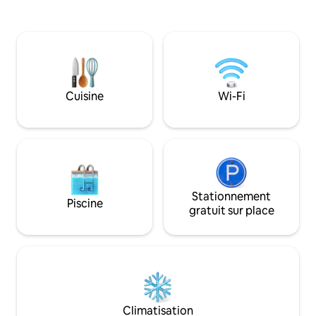
et bar en plein air pour profiter du climat
jacuzzi et d'une t
de l'Arizona 📺 Téléviseur extérieur pour
orientable sur le p
regarder des matchs ou des films en
emplacement prat
vous relaxant dans le spa 🚗 Accès facile
minutes en voiture
à 2 autoroutes principales 🎨 Décoration
l'exploration des 
artistique et unique Escapade de type
et de Scottsdale e
complexe hôtelier à Phoenix (envoi
cette retraite cent
Cuisine
Wi-Fi
postal à Glendale) – parfaite pour les
familles, les voyages de golf et les
vacances
Stationnement
Piscine
gratuit sur place
Climatisation