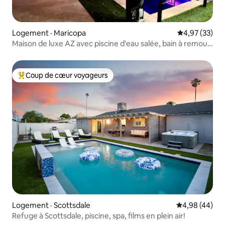
Logement · Maricopa
Note moyenne
4,97 (33)
Maison de luxe AZ avec piscine d'eau salée, bain à remous,
pickleball
Coup de cœur voyageurs
Coup de cœur voyageurs parmi les plus aimés
Logement · Scottsdale
Note moyenne
4,98 (44)
Refuge à Scottsdale, piscine, spa, films en plein air!