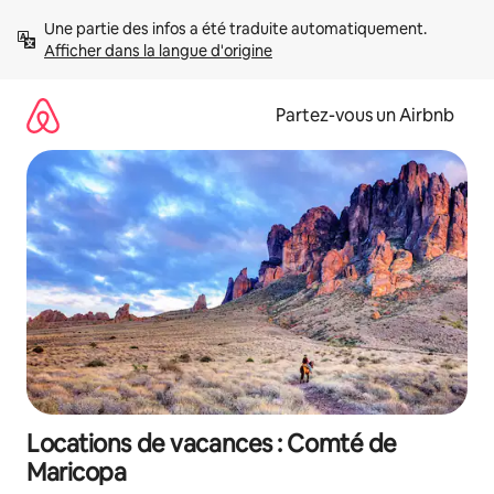
Aller
Une partie des infos a été traduite automatiquement. 
directement
Afficher dans la langue d'origine
au
contenu
Partez-vous un Airbnb
Locations de vacances : Comté de
Maricopa