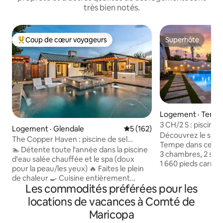
très bien notés.
Coup de cœur voyageurs
Superhôte
Coup de cœur voyageurs parmi les plus aimés
Superhôte
Logement · Temp
3 CH/2 S : piscine 
Logement · Glendale
Note moyenne de 5 sur 5, 1
5 (162)
billard
Découvrez le sum
The Copper Haven : piscine de sel
Tempe dans ce hav
chauffée de luxe et spa
🏊 Détente toute l'année dans la piscine
3 chambres, 2 sall
d'eau salée chauffée et le spa (doux
1 660 pieds carré
pour la peau/les yeux) 🔥 Faites le plein
il dispose d'intéri
de chaleur 🍳 Cuisine entièrement
table de billard, d
Les commodités préférées pour les
équipée + barbecue au propane
intelligents de 58
extérieur 🎱 Salle de jeux avec table de
locations de vacances à Comté de
moderne avec des 
billard, baby-foot, fléchettes et
inoxydable. À l'ext
Maricopa
télévision grand écran 🌞 Espace repas
piscine d'eau salé