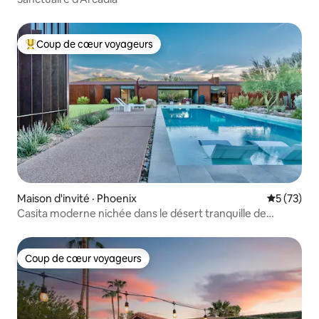
Coup de cœur voyageurs
Coup de cœur voyageurs parmi les plus aimés
Maison d'invité · Phoenix
Note moye
5 (73)
Casita moderne nichée dans le désert tranquille de
Sonora
Coup de cœur voyageurs
Coup de cœur voyageurs