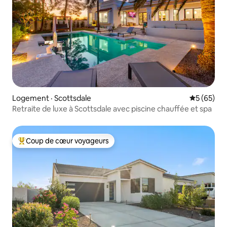
Logement · Scottsdale
Note moye
5 (65)
Retraite de luxe à Scottsdale avec piscine chauffée et spa
Coup de cœur voyageurs
Coup de cœur voyageurs parmi les plus aimés