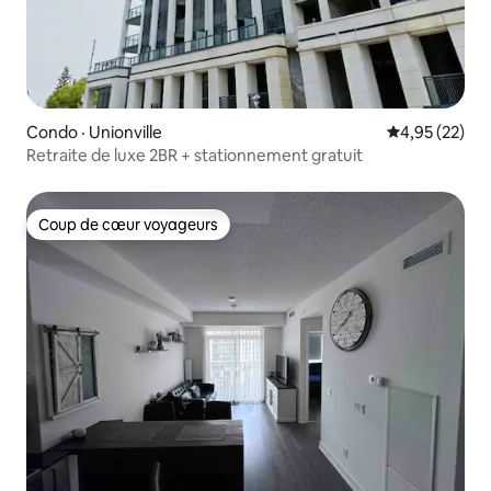
Condo · Unionville
Note moyenne
4,95 (22)
Retraite de luxe 2BR + stationnement gratuit
Coup de cœur voyageurs
Coup de cœur voyageurs