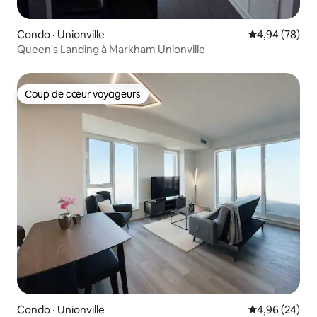
Condo · Unionville
Note moyenne
4,94 (78)
Queen's Landing à Markham Unionville
Coup de cœur voyageurs
Coup de cœur voyageurs
Condo · Unionville
Note moyenne
4,96 (24)