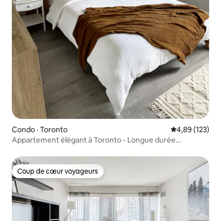
Condo · Toronto
Note moyenne 
4,89 (123)
Appartement élégant à Toronto - Longue durée
disponible
Coup de cœur voyageurs
Coup de cœur voyageurs