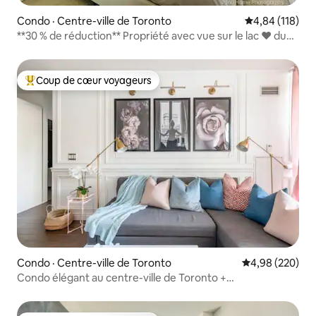
Condo · Centre-ville de Toronto
Note moyenne 
4,84 (118)
**30 % de réduction** Propriété avec vue sur le lac ❤️ du
centre-ville
Coup de cœur voyageurs
Coup de cœur voyageurs parmi les plus aimés
Condo · Centre-ville de Toronto
Note moyenne 
4,98 (220)
Condo élégant au centre-ville de Toronto +
stationnement gratuit