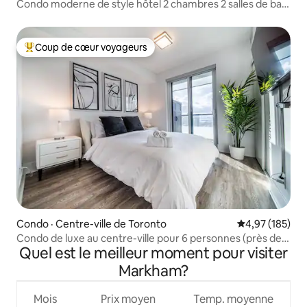
Condo moderne de style hôtel 2 chambres 2 salles de bain
centre-ville
Coup de cœur voyageurs
Coup de cœur voyageurs parmi les plus aimés
Condo · Centre-ville de Toronto
Note moyenne 
4,97 (185)
Condo de luxe au centre-ville pour 6 personnes (près de
Quel est le meilleur moment pour visiter
la tour CN)
Markham?
Mois
Prix moyen
Temp. moyenne