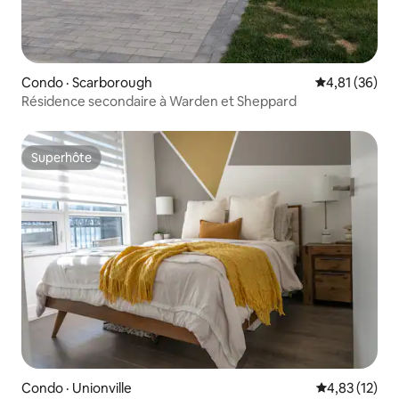
Condo · Scarborough
Note moyenne
4,81 (36)
Résidence secondaire à Warden et Sheppard
Superhôte
Superhôte
Condo · Unionville
Note moyenne
4,83 (12)