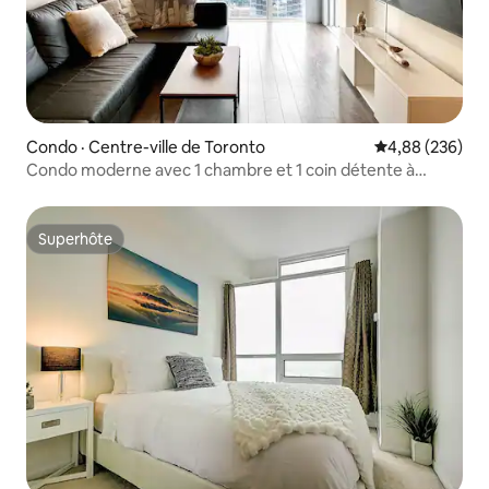
Condo · Centre-ville de Toronto
Note moyenne 
4,88 (236)
Condo moderne avec 1 chambre et 1 coin détente à
quelques pas de la Tour CN et du lac
Superhôte
Superhôte