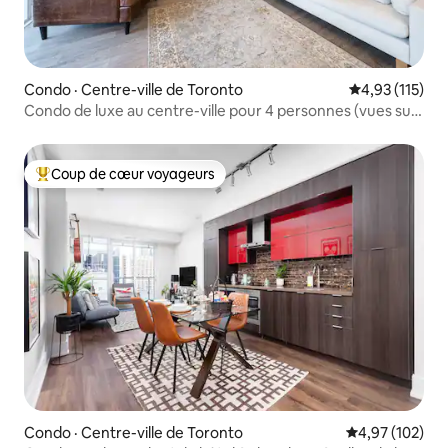
Condo · Centre-ville de Toronto
Note moyenne 
4,93 (115)
Condo de luxe au centre-ville pour 4 personnes (vues sur
la tour CN)
Coup de cœur voyageurs
Coup de cœur voyageurs parmi les plus aimés
Condo · Centre-ville de Toronto
Note moyenne 
4,97 (102)