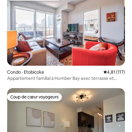
Condo · Etobicoke
Note moyenne 
4,81 (117)
Appartement familial à Humber Bay avec terrasse et
parking
Coup de cœur voyageurs
Coup de cœur voyageurs