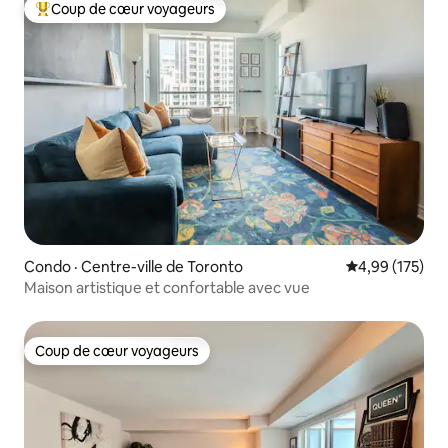
Coup de cœur voyageurs
Coup de cœur voyageurs parmi les plus aimés
Condo · Centre-ville de Toronto
Note moyenne 
4,99 (175)
Maison artistique et confortable avec vue
Coup de cœur voyageurs
Coup de cœur voyageurs