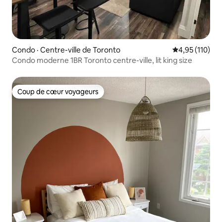
Condo · Centre-ville de Toronto
Note moyenne 
4,95 (110)
Condo moderne 1BR Toronto centre-ville, lit king size
Coup de cœur voyageurs
Coup de cœur voyageurs