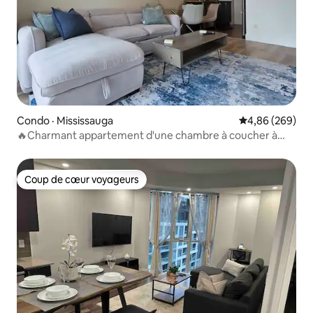
Condo · Mississauga
Note moyenne 
4,86 (269)
🔥Charmant appartement d'une chambre à coucher à
quelques🔥 pas de Square One!👌
Coup de cœur voyageurs
Coup de cœur voyageurs