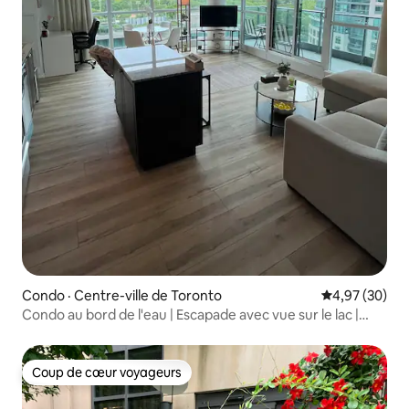
Condo · Centre-ville de Toronto
Note moyenne
4,97 (30)
Condo au bord de l'eau | Escapade avec vue sur le lac |
Stationnement gratuit
Coup de cœur voyageurs
Coup de cœur voyageurs