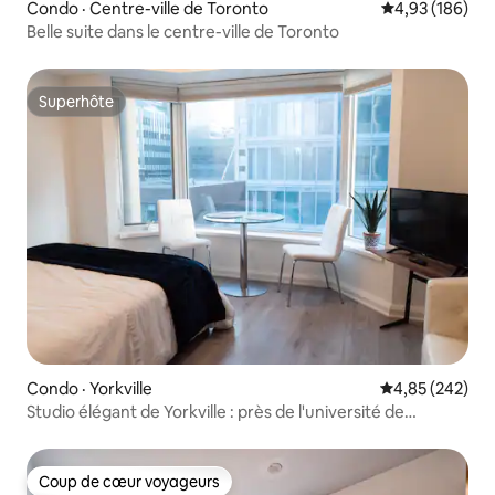
Condo · Centre-ville de Toronto
Note moyenne 
4,93 (186)
Belle suite dans le centre-ville de Toronto
Superhôte
Superhôte
Condo · Yorkville
Note moyenne 
4,85 (242)
Studio élégant de Yorkville : près de l'université de
Toronto et du ROM
Coup de cœur voyageurs
Coup de cœur voyageurs