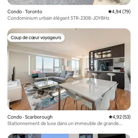
Condo · Toronto
Note moyenne
4,94 (79)
Condominium urbain élégant STR-2308-JDYBHz
Coup de cœur voyageurs
Coup de cœur voyageurs
Condo · Scarborough
Note moyenne
4,92 (53)
Stationnement de luxe dans un immeuble de grande
hauteur, salle de sport, piscine, vue