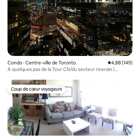
Condo · Centre-ville de Toronto
Note moyenne 
4,88 (149)
À quelques pas de la Tour CN/du secteur riverain |
2 chambres/2 salles de bain + stationnement
Coup de cœur voyageurs
Coup de cœur voyageurs