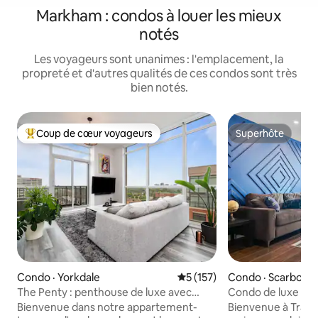
Markham : condos à louer les mieux
notés
Les voyageurs sont unanimes : l'emplacement, la
propreté et d'autres qualités de ces condos sont très
bien notés.
Coup de cœur voyageurs
Superhôte
Coup de cœur voyageurs parmi les plus aimés
Superhôte
Condo · Yorkdale
Note moyenne de 5 sur 5, 1
5 (157)
Condo · Scarboro
The Penty : penthouse de luxe avec
Condo de luxe spa
piscine et jacuzzi
gratuit à Toronto !
Bienvenue dans notre appartement-
Bienvenue à Tranquil