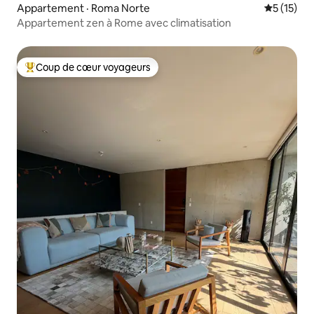
Appartement · Roma Norte
Note moye
5 (15)
Appartement zen à Rome avec climatisation
Coup de cœur voyageurs
Coup de cœur voyageurs parmi les plus aimés