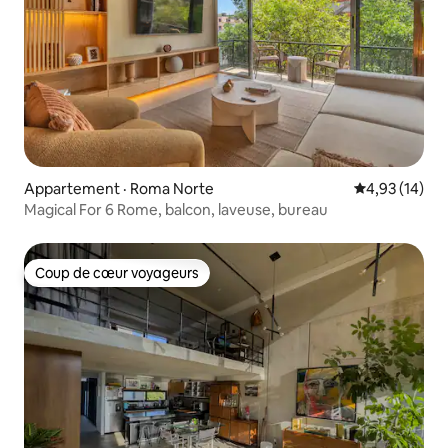
Appartement · Roma Norte
Note moyenne
4,93 (14)
Magical For 6 Rome, balcon, laveuse, bureau
Coup de cœur voyageurs
Coup de cœur voyageurs