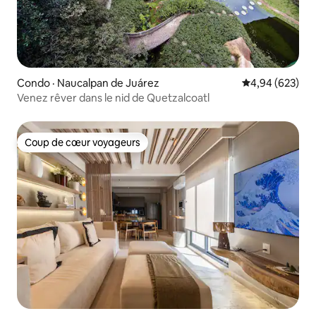
Condo · Naucalpan de Juárez
Note moyenne 
4,94 (623)
Venez rêver dans le nid de Quetzalcoatl
Coup de cœur voyageurs
Coup de cœur voyageurs