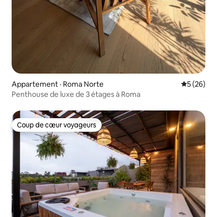
Appartement · Roma Norte
Note moye
5 (26)
Penthouse de luxe de 3 étages à Roma
Coup de cœur voyageurs
Coup de cœur voyageurs