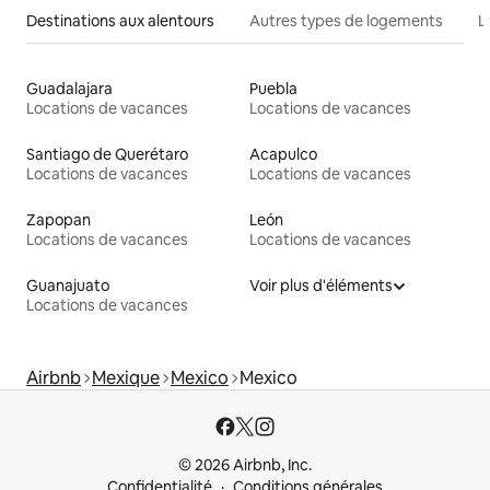
Destinations aux alentours
Autres types de logements
L
Guadalajara
Puebla
Locations de vacances
Locations de vacances
Santiago de Querétaro
Acapulco
Locations de vacances
Locations de vacances
Zapopan
León
Locations de vacances
Locations de vacances
Guanajuato
Voir plus d'éléments
Locations de vacances
Airbnb
Mexique
Mexico
Mexico
© 2026 Airbnb, Inc.
Confidentialité
Conditions générales