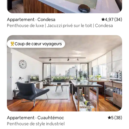
Appartement · Condesa
Note moyenne
4,97 (34)
Penthouse de luxe | Jacuzzi privé sur le toit | Condesa
Coup de cœur voyageurs
Coup de cœur voyageurs parmi les plus aimés
Appartement · Cuauhtémoc
Note moye
5 (38)
Penthouse de style industriel