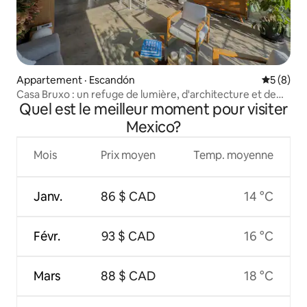
Appartement · Escandón
Note moy
5 (8)
Casa Bruxo : un refuge de lumière, d'architecture et de
Quel est le meilleur moment pour visiter
mezcal.
Mexico?
Mois
Prix moyen
Temp. moyenne
Janv.
86 $ CAD
14 °C
Févr.
93 $ CAD
16 °C
Mars
88 $ CAD
18 °C