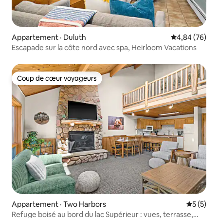
Appartement · Duluth
Note moyenne
4,84 (76)
Escapade sur la côte nord avec spa, Heirloom Vacations
Coup de cœur voyageurs
Coup de cœur voyageurs
Appartement · Two Harbors
Note moy
5 (5)
Refuge boisé au bord du lac Supérieur : vues, terrasse,