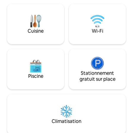
confortables, planchers chauffants dans
quelques minutes d
la salle de bain et balcon privé donnant
parcs🌳, des café
sur le ruisseau. Café et pâtisseries en
et des magasins🛍️
bas pendant la journée, cocktails et
principales autoro
musique devant public les soirs de fin de
en commun facilite
Cuisine
Wi-Fi
semaine. Des sentiers fluviaux à votre
toute la ville, tou
porte. Pour 4 personnes. Le charme
base paisible et c
d'une petite ville. Venez vous reposer.
Stationnement
Piscine
gratuit sur place
Climatisation