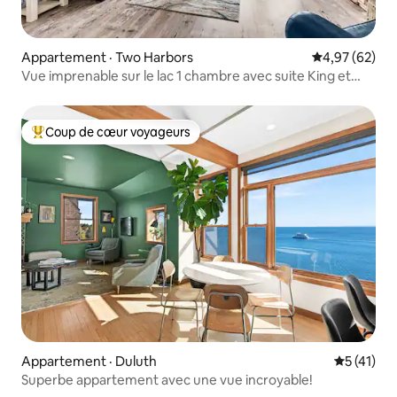
Appartement · Two Harbors
Note moyenne
4,97 (62)
Vue imprenable sur le lac 1 chambre avec suite King et
piscines
Coup de cœur voyageurs
Coup de cœur voyageurs parmi les plus aimés
Appartement · Duluth
Note moye
5 (41)
Superbe appartement avec une vue incroyable!