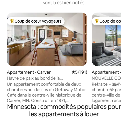
sont très bien notés.
Coup de cœur voyageurs
Coup de cœur 
Coup de cœur voyageurs parmi les plus aimés
Coup de cœur voy
Appartement · Carver
Note moyenne de 5 sur 5, 1
5 (191)
Appartement · Mi
Havre de paix au bord de la
NOUVELLE CONST
rivière | Appartement au-dessus du
centre-ville avec li
Un appartement confortable de deux
Retraite ⭐🌆🌠chi
Getaway Motor Café
complète + buand
chambres au-dessus du Getaway Motor
chambre💎 parfait
Cafe dans le centre-ville historique de
centre-ville de Mi
Carver, MN. Construit en 1871,
logement récemmen
Minnesota : commodités populaires pour
magnifiquement restauré, avec une
confortable et de
chaleur nordique moderne qui donne
détail soigneusem
les appartements à louer
envie de rester un peu plus longtemps.
sentir comme à la m
Pris en charge par Luke et Beka. Foyer
l'un des quartiers 
Jøtul, cuisine bien équipée, lits queen
les plus sereins de 