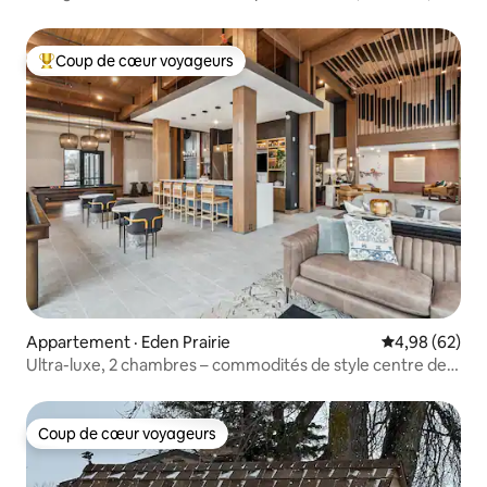
foyer
Coup de cœur voyageurs
Coup de cœur voyageurs parmi les plus aimés
Appartement · Eden Prairie
Note moyenne
4,98 (62)
Ultra-luxe, 2 chambres – commodités de style centre de
villégiature!
Coup de cœur voyageurs
Coup de cœur voyageurs