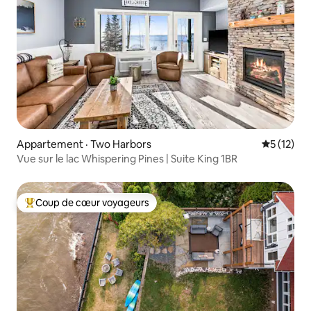
Appartement · Two Harbors
Note moye
5 (12)
Vue sur le lac Whispering Pines | Suite King 1BR
Coup de cœur voyageurs
Coup de cœur voyageurs parmi les plus aimés