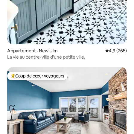
Appartement · New Ulm
Note moyenne
4,9 (265)
La vie au centre-ville d'une petite ville.
Coup de cœur voyageurs
Coup de cœur voyageurs parmi les plus aimés