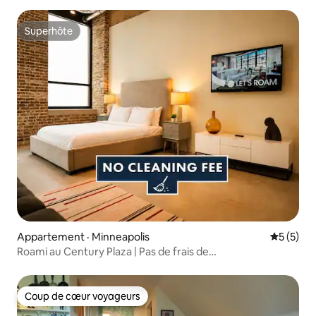
Superhôte
Superhôte
Appartement · Minneapolis
Note moy
5 (5)
Roami au Century Plaza | Pas de frais de
nettoyage | Studio
Coup de cœur voyageurs
Coup de cœur voyageurs