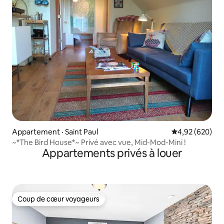
Appartement · Saint Paul
Note moyenne 
4,92 (620)
~*The Bird House*~ Privé avec vue, Mid-Mod-Mini !
Appartements privés à louer
Coup de cœur voyageurs
Coup de cœur voyageurs