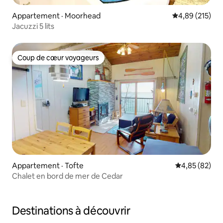
Appartement · Moorhead
Note moyenne 
4,89 (215)
Jacuzzi 5 lits
Coup de cœur voyageurs
Coup de cœur voyageurs
Appartement · Tofte
Note moyenne
4,85 (82)
Chalet en bord de mer de Cedar
Destinations à découvrir