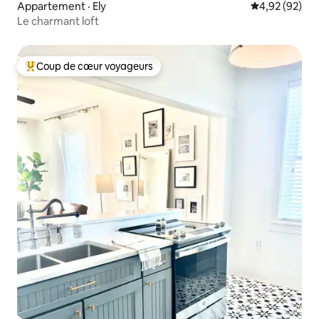
Appartement · Ely
Note moyenne
4,92 (92)
Le charmant loft
Coup de cœur voyageurs
Coup de cœur voyageurs parmi les plus aimés