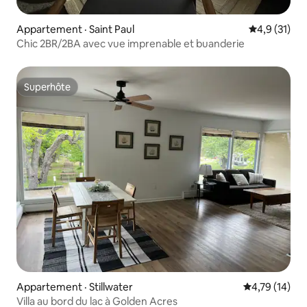
Appartement · Saint Paul
Note moyenn
4,9 (31)
Chic 2BR/2BA avec vue imprenable et buanderie
Superhôte
Superhôte
Appartement · Stillwater
Note moyenne
4,79 (14)
Villa au bord du lac à Golden Acres