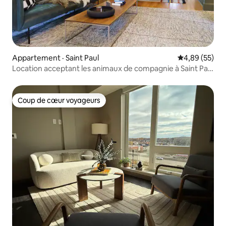
Appartement · Saint Paul
Note moyenne
4,89 (55)
Location acceptant les animaux de compagnie à Saint Paul
près du centre-ville !
Coup de cœur voyageurs
Coup de cœur voyageurs