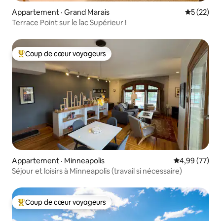
Appartement · Grand Marais
Note moye
5 (22)
Terrace Point sur le lac Supérieur !
Coup de cœur voyageurs
Coup de cœur voyageurs parmi les plus aimés
Appartement · Minneapolis
Note moyenne
4,99 (77)
Séjour et loisirs à Minneapolis (travail si nécessaire)
Coup de cœur voyageurs
Coup de cœur voyageurs parmi les plus aimés