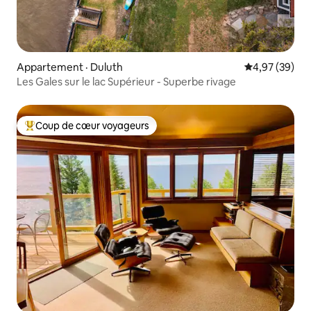
Appartement · Duluth
Note moyenne
4,97 (39)
Les Gales sur le lac Supérieur - Superbe rivage
Coup de cœur voyageurs
Coup de cœur voyageurs parmi les plus aimés