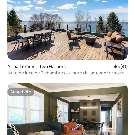
Appartement · Two Harbors
Note moye
5 (41)
Suite de luxe de 2 chambres au bord du lac avec terrasse
sur le toit
Superhôte
Superhôte