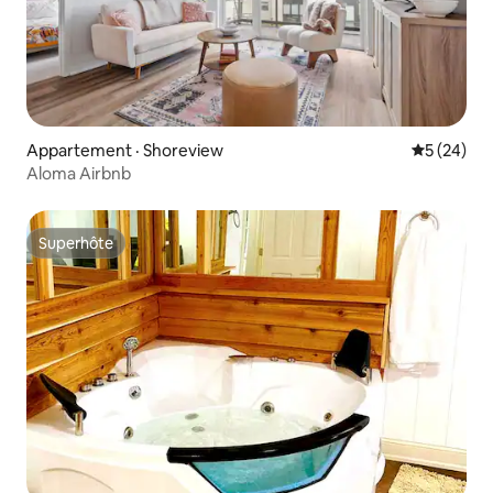
Appartement · Shoreview
Note moye
5 (24)
Aloma Airbnb
Superhôte
Superhôte