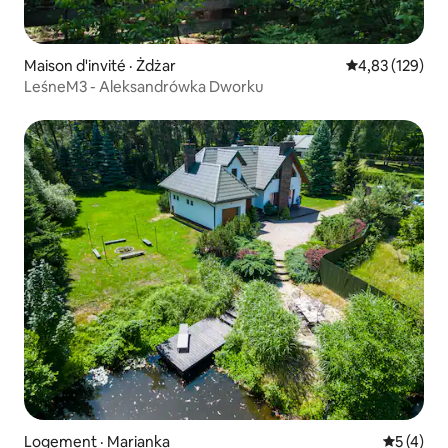
Maison d'invité · Żdżar
Note moyenne 
4,83 (129)
LeśneM3 - Aleksandrówka Dworku
Logement · Marianka
Note moy
5 (4)