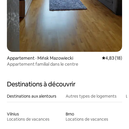
Appartement · Mińsk Mazowiecki
Note moyenne
4,83 (18)
Appartement familial dans le centre
Destinations à découvrir
Destinations aux alentours
Autres types de logements
L
Vilnius
Brno
Locations de vacances
Locations de vacances