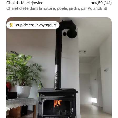
Chalet · Maciejowice
Note moyenne 
4,89 (141)
Chalet d'été dans la nature, poêle, jardin, par PolandBnB
Coup de cœur voyageurs
Coup de cœur voyageurs parmi les plus aimés