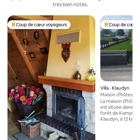
très bien notés.
Coup de cœur voyageurs
Coup de cœur 
Coup de cœur voyageurs parmi les plus aimés
Coup de cœur voy
Villa · Klaudyn
Maison d'hôtes W
La maison d'hôte
est située dans un
forêt de Kampinos, 
Klaudyn, à 12 km d
(environ 20 minutes 
vous proposons u
entièrement équi