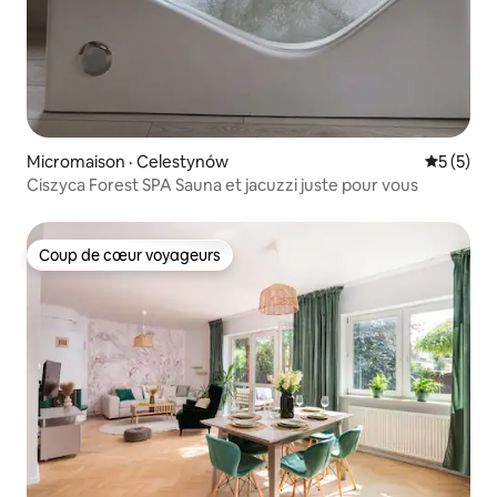
Micromaison · Celestynów
Note moy
5 (5)
Ciszyca Forest SPA Sauna et jacuzzi juste pour vous
Coup de cœur voyageurs
Coup de cœur voyageurs