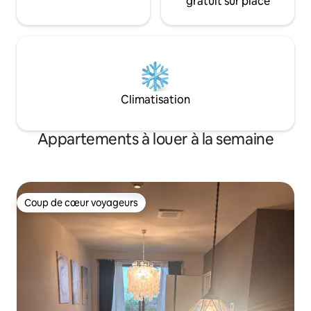
gratuit sur place
doubles sont fournis et l'établissement
et de vous reposer
peut accueillir jusqu'à 4 personnes. En
équipée d'ustensil
plus du lit, nous fournissons également
vaisselle de base,
des futons. ■ Salon : Détendez-vous et
savourer des repa
rassemblez-vous dans le salon et la salle
d'ingrédients loca
à manger aux hauts plafonds et à la
anciens diffusent
grande sensation d'espace ouvert. La
dans la salle à man
cuisine est entièrement équipée
Climatisation
les voyageurs peu
d'appareils électroménagers et d'un
expérience profo
ensemble complet d'ustensiles de
entourés par les s
cuisine.
Appartements à louer à la semaine
coquillages et la 
éclairage aux tons
bain et les toilette
maintenues propr
puissiez les utilis
Coup de cœur voyageurs
Coup de cœur voyageurs
Pour que les voya
longtemps puissent 
tranquille