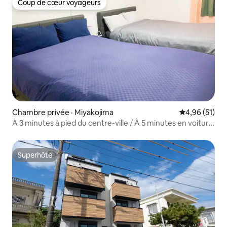
Coup de cœur voyageurs
Coup de cœur voyageurs
Chambre privée · Miyakojima
Note moyenne
4,96 (51)
À 3 minutes à pied du centre-ville / À 5 minutes en voiture
de la plage de Painagama / Possibilité d'accueil pour les
groupes
Superhôte
Superhôte