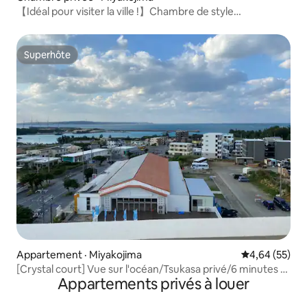
【Idéal pour visiter la ville !】Chambre de style
japonais/2 personnes
Superhôte
Superhôte
Appartement · Miyakojima
Note moyenne
4,64 (55)
[Crystal court] Vue sur l'océan/Tsukasa privé/6 minutes à
Appartements privés à louer
pied de la plage/2 lits simples/avec parking et sèche-
linge/# 6