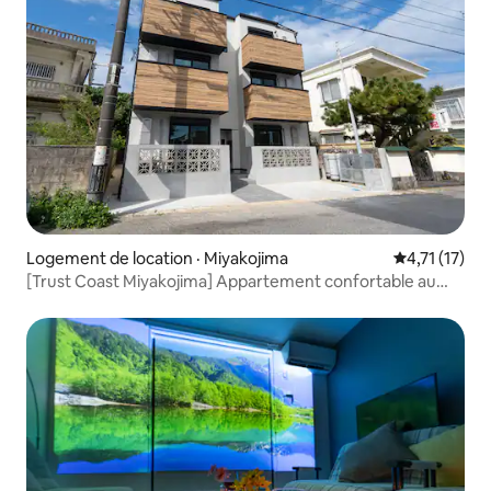
Logement de location · Miyakojima
Note moyenne
4,71 (17)
[Trust Coast Miyakojima] Appartement confortable au
centre de Miyakojima! Pour le tourisme, les séjours de
longue durée et les télétravailleurs, 201.