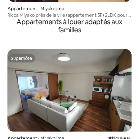
Appartement · Miyakojima
Ricca Miyako près de la ville (appartement 5F) 2LDK pour
Appartements à louer adaptés aux
un maximum de 5 personnes
familles
Superhôte
Superhôte
Appartement · Miyakojima
Nouvel hébe
Nouveau