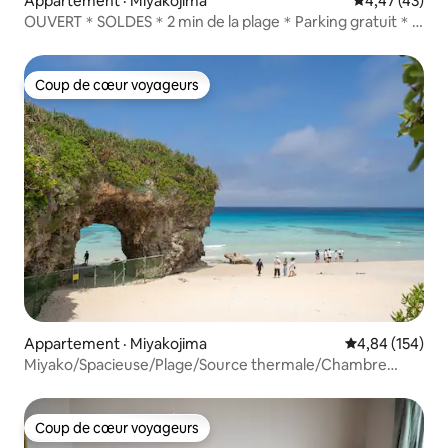
Appartement · Miyakojima
Note moyenne
4,47 (43)
OUVERT＊SOLDES＊2 min de la plage＊Parking gratuit＊
2 chambres
Coup de cœur voyageurs
Coup de cœur voyageurs
Appartement · Miyakojima
Note moyenne 
4,84 (154)
Miyako/Spacieuse/Plage/Source thermale/Chambre
quadruple
Coup de cœur voyageurs
Coup de cœur voyageurs