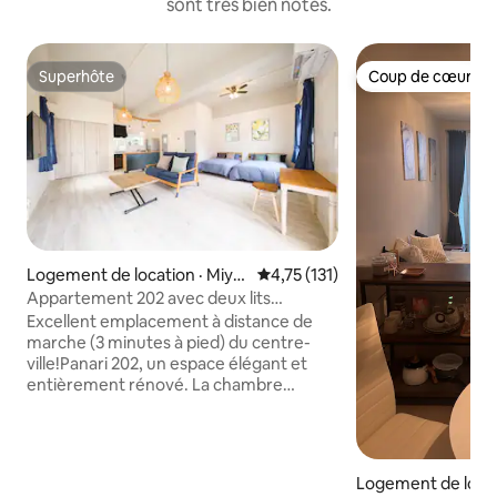
sont très bien notés.
Superhôte
Coup de cœur vo
Superhôte
Coup de cœur vo
Logement de location · Miya
Note moyenne de 4,75 sur 5, 1
4,75 (131)
kojima
Appartement 202 avec deux lits
doubles, idéalement situé à 3 minutes à
Excellent emplacement à distance de
pied du quartier animé de Panari
marche (3 minutes à pied) du centre-
ville!Panari 202, un espace élégant et
entièrement rénové. La chambre
spacieuse d'une superficie totale de
65 ㎡ a un plafond haut, ce qui crée un
espace très ouvert. L'intérieur est doté
de meubles et d'électroménagers
Logement de locati
lumineux et élégants, alliant confort et