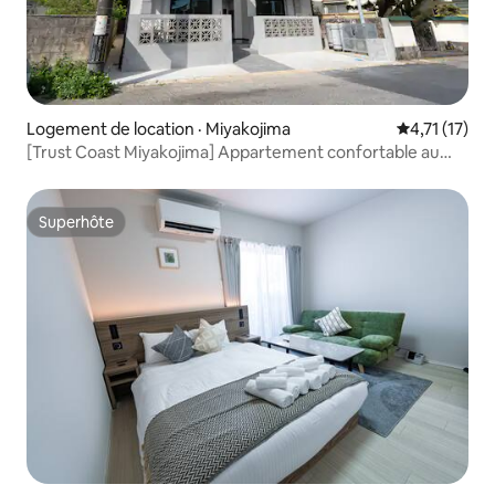
Logement de location · Miyakojima
Note moyenne
4,71 (17)
[Trust Coast Miyakojima] Appartement confortable au
centre de l'île de Miyako! Pour les visites touristiques, les
séjours de longue durée et les télétravailleurs en
vacances, 104.
Superhôte
Superhôte