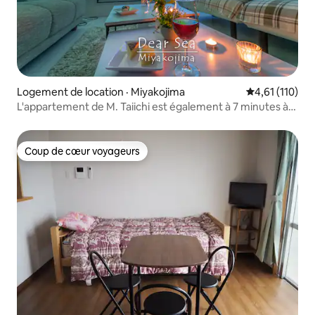
Logement de location · Miyakojima
Note moyenne 
4,61 (110)
L'appartement de M. Taiichi est également à 7 minutes à
pied de l'Aeon Mall, appartement familial 1
Coup de cœur voyageurs
Coup de cœur voyageurs