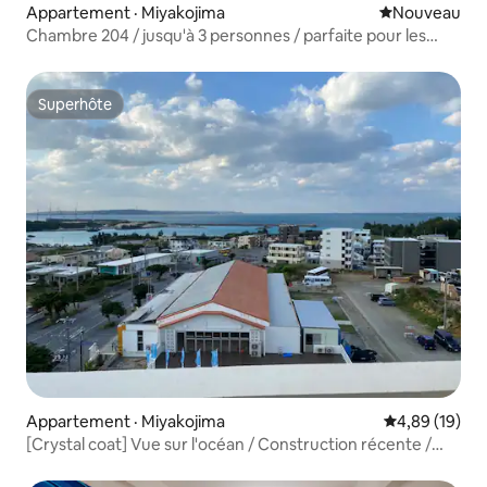
Appartement · Miyakojima
Nouvel hébe
Nouveau
Chambre 204 / jusqu'à 3 personnes / parfaite pour les
jours de loisirs et de travail / cuisine possible / centre-ville
[Trust Court Miyakojima]
Superhôte
Superhôte
Appartement · Miyakojima
Note moyenne
4,89 (19)
[Crystal coat] Vue sur l'océan / Construction récente /
Plage à 6 minutes à pied / 2 lits simples / Parking avec
séchoir / # 5