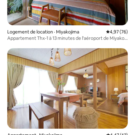
Logement de location · Miyakojima
Note moyenne
4,97 (76)
Appartement Thx-1 à 13 minutes de l'aéroport de Miyako,
à distance de marche du centre et de la plage,
appartement familial 2