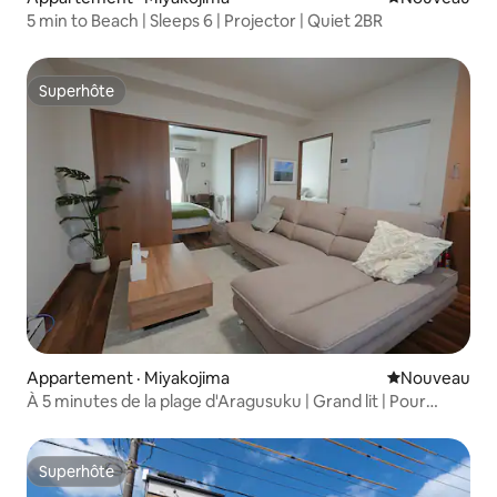
5 min to Beach | Sleeps 6 | Projector | Quiet 2BR
Superhôte
Superhôte
Appartement · Miyakojima
Nouvel hébe
Nouveau
À 5 minutes de la plage d'Aragusuku | Grand lit | Pour
6 personnes
Superhôte
Superhôte