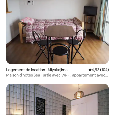
Logement de location · Miyakojima
Note moyenne 
4,93 (104)
Maison d'hôtes Sea Turtle avec Wi-Fi, appartement avec
lit simple 302