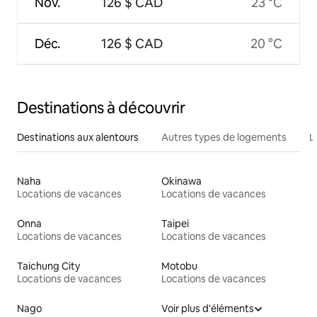
Nov.
126 $ CAD
23 °C
Déc.
126 $ CAD
20 °C
Destinations à découvrir
Destinations aux alentours
Autres types de logements
L
Naha
Okinawa
Locations de vacances
Locations de vacances
Onna
Taipei
Locations de vacances
Locations de vacances
Taichung City
Motobu
Locations de vacances
Locations de vacances
Nago
Voir plus d'éléments