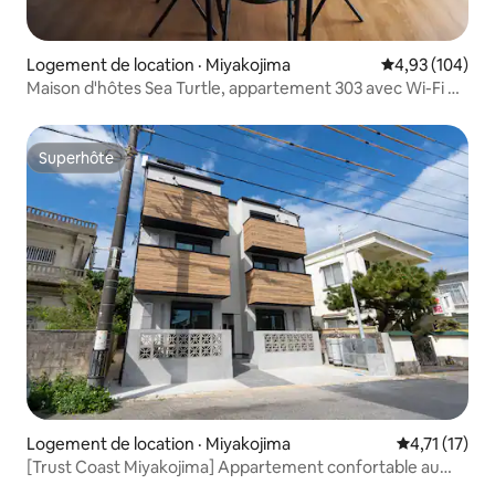
Logement de location · Miyakojima
Note moyenne 
4,93 (104)
Maison d'hôtes Sea Turtle, appartement 303 avec Wi-Fi et
deux lits simples
Superhôte
Superhôte
Logement de location · Miyakojima
Note moyenne
4,71 (17)
[Trust Coast Miyakojima] Appartement confortable au
centre de Miyakojima! Pour les visites touristiques, les