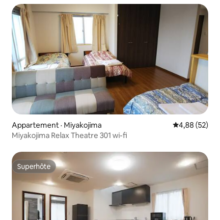
séjours de longue durée et les télétravailleurs en
vacances, 103.
Appartement · Miyakojima
Note moyenne
4,88 (52)
Miyakojima Relax Theatre 301 wi-fi
Superhôte
Superhôte