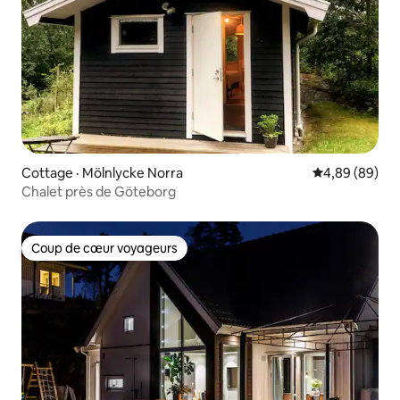
Cottage · Mölnlycke Norra
Note moyenne
4,89 (89)
Chalet près de Göteborg
Coup de cœur voyageurs
Coup de cœur voyageurs