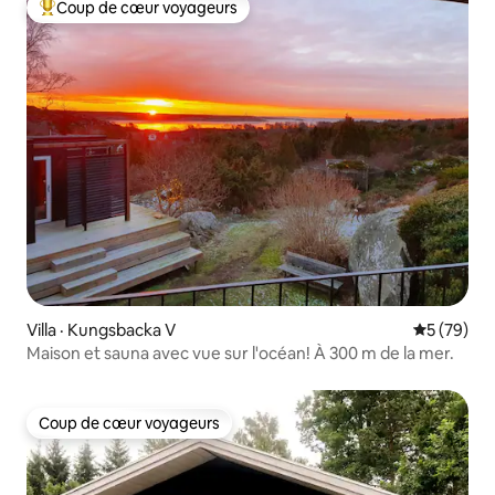
Coup de cœur voyageurs
Coup de cœur voyageurs parmi les plus aimés
Villa · Kungsbacka V
Note moye
5 (79)
Maison et sauna avec vue sur l'océan! À 300 m de la mer.
Coup de cœur voyageurs
Coup de cœur voyageurs