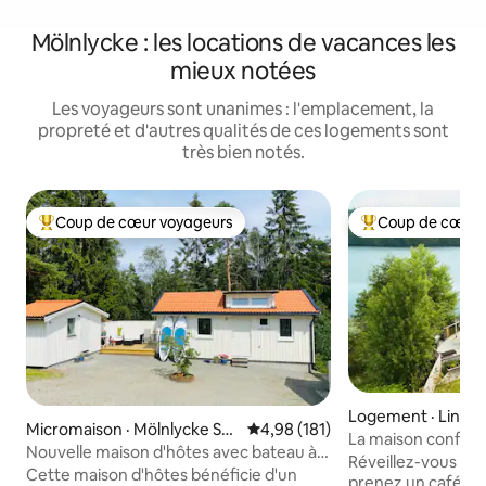
Mölnlycke : les locations de vacances les
mieux notées
Les voyageurs sont unanimes : l'emplacement, la
propreté et d'autres qualités de ces logements sont
très bien notés.
Coup de cœur voyageurs
Coup de cœur 
Coup de cœur voyageurs parmi les plus aimés
Coup de cœur voy
Logement · Lind
Micromaison · Mölnlycke Sö
Note moyenne de 4,98 sur 5, 1
4,98 (181)
La maison conforta
dra
Nouvelle maison d'hôtes avec bateau à
Réveillez-vous ave
rames près du lac de baignade à 15 min
Cette maison d'hôtes bénéficie d'un
prenez un café sur