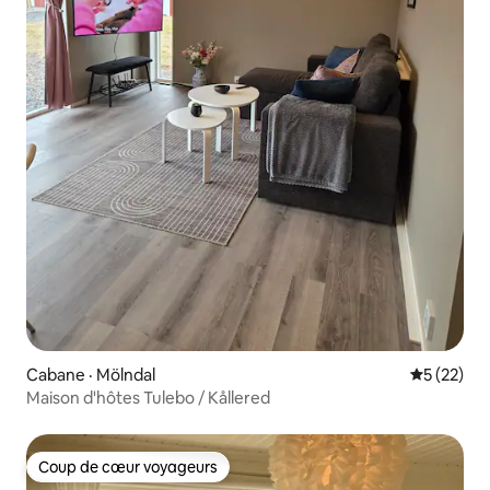
Cabane · Mölndal
Note moye
5 (22)
Maison d'hôtes Tulebo / Kållered
Coup de cœur voyageurs
Coup de cœur voyageurs