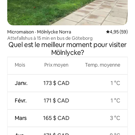
Micromaison · Mölnlycke Norra
Note moyenne
4,95 (59)
Attefallshus à 15 min en bus de Göteborg
Quel est le meilleur moment pour visiter
Mölnlycke?
Mois
Prix moyen
Temp. moyenne
Janv.
173 $ CAD
1 °C
Févr.
171 $ CAD
1 °C
Mars
165 $ CAD
3 °C