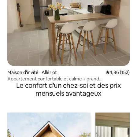
Maison d'invité · Allériot
Note moyenne 
4,86 (152)
Appartement confortable et calme + grand
Le confort d'un chez-soi et des prix
stationnement, à 10 minutes de Chalon
mensuels avantageux