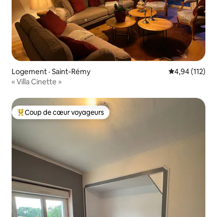
Logement · Saint-Rémy
Note moyenne 
4,94 (112)
« Villa Cinette »
Coup de cœur voyageurs
Coup de cœur voyageurs parmi les plus aimés