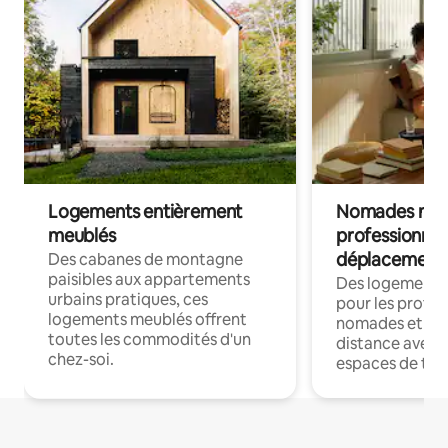
Logements entièrement
Nomades num
meublés
professionnel
déplacement
Des cabanes de montagne
paisibles aux appartements
Des logements
urbains pratiques, ces
pour les profes
logements meublés offrent
nomades et trav
toutes les commodités d'un
distance avec le
chez-soi.
espaces de trav