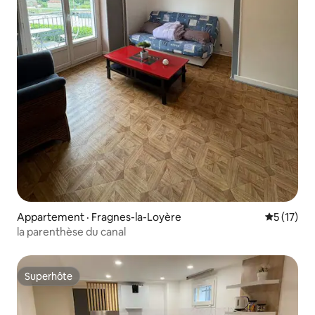
Appartement · Fragnes-la-Loyère
Note moye
5 (17)
la parenthèse du canal
Superhôte
Superhôte