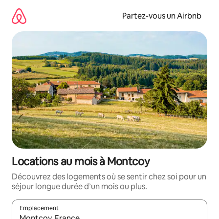
Aller
directement
Partez-vous un Airbnb
au
contenu
Locations au mois à Montcoy
Découvrez des logements où se sentir chez soi pour un
séjour longue durée d’un mois ou plus.
Emplacement
Quand les résultats sont affichés, parcourez-les en utilisant les 