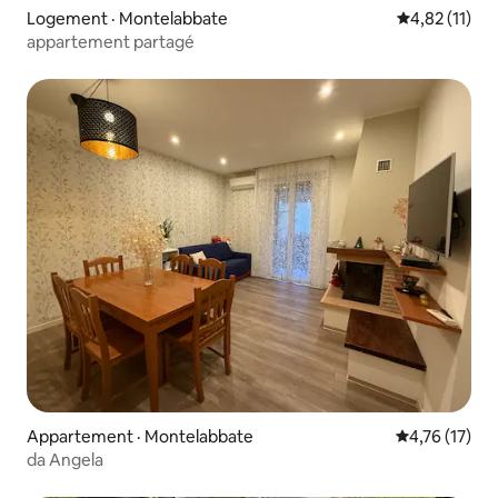
Logement · Montelabbate
Note moyenne
4,82 (11)
appartement partagé
Appartement · Montelabbate
Note moyenne
4,76 (17)
da Angela