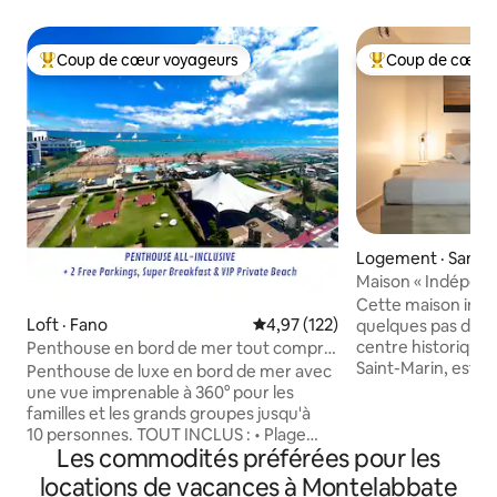
Coup de cœur voyageurs
Coup de cœur 
Coup de cœur voyageurs parmi les plus aimés
Coup de cœur voy
Logement · San M
Maison « Indépend
centre historique
Cette maison indé
Loft · Fano
Note moyenne de 4,97 sur 5, 1
4,97 (122)
quelques pas des 
centre historique 
Penthouse en bord de mer tout compris
Saint-Marin, est l'
pour les familles
Penthouse de luxe en bord de mer avec
qui recherchent dé
une vue imprenable à 360° pour les
vue imprenable su
familles et les grands groupes jusqu'à
environnantes. La
10 personnes. TOUT INCLUS : • Plage
avec une attention
Les commodités préférées pour les
privée devant la maison : avec 3 parasols,
parfaite pour les f
9 chaises longues et une piscine gratuite
locations de vacances à Montelabbate
les petits groupes