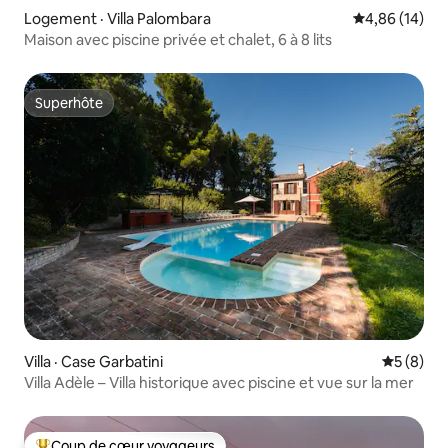
Logement · Villa Palombara
Note moyenne
4,86 (14)
Maison avec piscine privée et chalet, 6 à 8 lits
Superhôte
Superhôte
Villa · Case Garbatini
Note moy
5 (8)
Villa Adèle – Villa historique avec piscine et vue sur la mer
Coup de cœur voyageurs