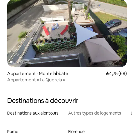
Appartement · Montelabbate
Note moyenne
4,75 (68)
Appartement « La Quercia »
Destinations à découvrir
Destinations aux alentours
Autres types de logements
L
Rome
Florence