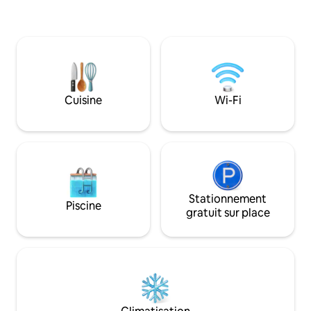
⛱️ • Super déjeuner dans 2 bars haut de
expérience inoubli
gamme 🥐 • 2 places de stationnement P️
espaces bien orga
Ce super loft de 140 m2 est situé dans
pour votre confort
l'immeuble le plus central de Fano :
quelques pas de la
restaurants, bars, supermarchés et
animaux sont les 
magasins, à seulement 100 mètres du
centre historique. Meublé selon les
normes les plus élevées avec les
Cuisine
Wi-Fi
meilleurs produits Made in Italy.
Stationnement
Piscine
gratuit sur place