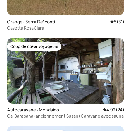
Grange · Serra De' conti
Note moye
5 (31)
Casetta RosaClara
Coup de cœur voyageurs
Coup de cœur voyageurs
Autocaravane · Mondaino
Note moyenne
4,92 (24)
Ca' Barabana (anciennement Susan) Caravane avec sauna