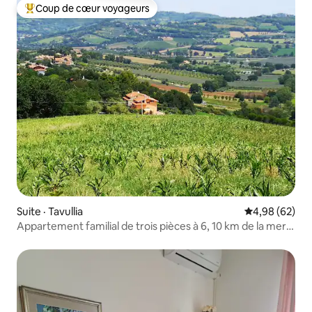
Coup de cœur voyageurs
Coup de cœur voyageurs parmi les plus aimés
Suite · Tavullia
Note moyenne
4,98 (62)
Appartement familial de trois pièces à 6, 10 km de la mer,
barbecue, jardin