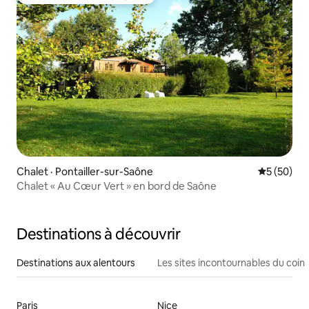
Coup de cœur voyageurs parmi les plus aimés
Chalet · Pontailler-sur-Saône
Note moye
5 (50)
Chalet « Au Cœur Vert » en bord de Saône
Destinations à découvrir
Destinations aux alentours
Les sites incontournables du coin
Paris
Nice