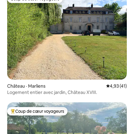
Coup de cœur voyageurs
Château · Marliens
Note moyenne
4,93 (41)
Logement entier avec jardin, Château XVIII.
Coup de cœur voyageurs
Coup de cœur voyageurs parmi les plus aimés