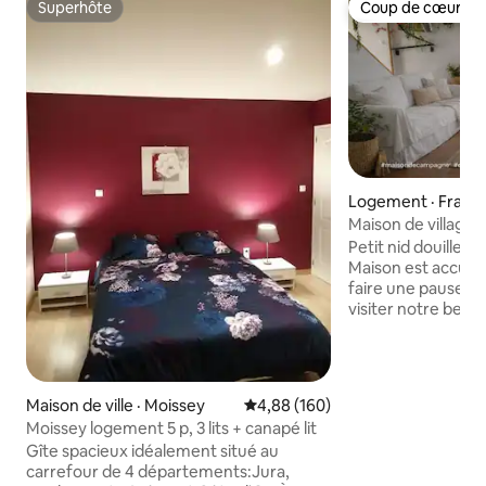
Superhôte
Coup de cœur vo
Superhôte
Coup de cœur vo
Logement · Frasn
ières
Maison de village.
amis
Petit nid douillet 
Maison est accuei
faire une pause d
visiter notre bell
produits régionaux
Région Bourgogne
venez profiter pl
charme, patrimonial et
Maison de ville · Moissey
Note moyenne de 4,88 sur 5, 1
4,88 (160)
Génial pour accueil
Moissey logement 5 p, 3 lits + canapé lit
copains ou collègues. Votre séj
Gîte spacieux idéalement situé au
être unique! Amour
carrefour de 4 départements:Jura,
village est blotti l