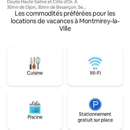
Doubs Haute Saône et Côte d'Or. À
forêt de la Serre 
30mn de Dijon, 30mn de Besançon. Se
Les commodités préférées pour les
trouve au coeur du Bourg de Moissey, se
compose d'1 cuisine ouverte sur salle à
locations de vacances à Montmirey-la-
manger, d'1 salon individuel avec canapé
Ville
lit,tv. D'1 toilette. À l'étage chambre avec
1 lit 160 ,tv. chambre avec 1 lit 90,tv. Une
salle de bain avec douche +
baignoire.toilette séparé. À l'extérieur
une grande terrasse fermée.
Boulangerie, tabac restaurant, à 2mn du
gîte
Cuisine
Wi-Fi
Stationnement
Piscine
gratuit sur place