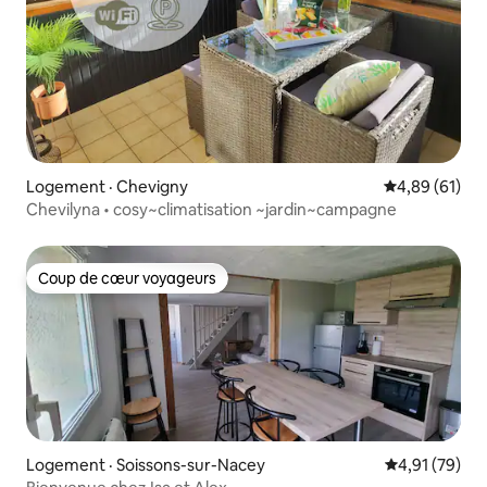
Logement · Chevigny
Note moyenne
4,89 (61)
Chevilyna • cosy~climatisation ~jardin~campagne
Coup de cœur voyageurs
Coup de cœur voyageurs
Logement · Soissons-sur-Nacey
Note moyenne
4,91 (79)