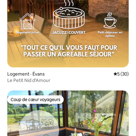
Logement · Évans
Note moye
5 (30)
Le Petit Nid d'Amour
Coup de cœur voyageurs
Coup de cœur voyageurs