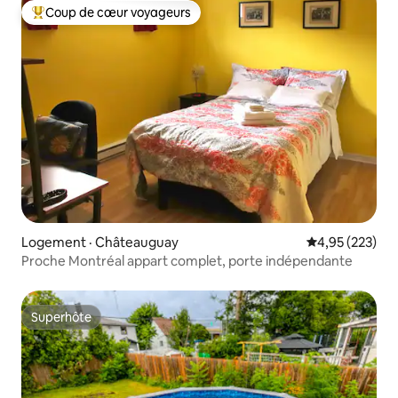
Coup de cœur voyageurs
Coup de cœur voyageurs parmi les plus aimés
Logement · Châteauguay
Note moyenne 
4,95 (223)
Proche Montréal appart complet, porte indépendante
Superhôte
Superhôte