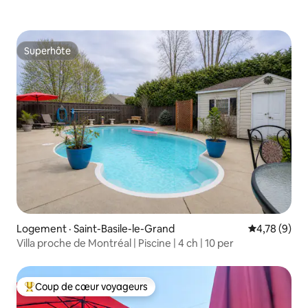
Superhôte
Superhôte
Logement · Saint-Basile-le-Grand
Note moyenn
4,78 (9)
Villa proche de Montréal | Piscine | 4 ch | 10 per
Coup de cœur voyageurs
Coup de cœur voyageurs parmi les plus aimés