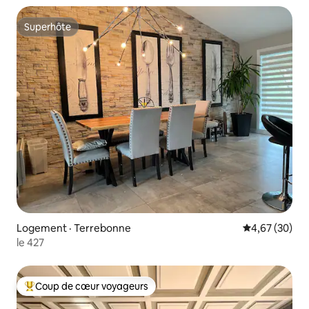
Superhôte
Superhôte
Logement · Terrebonne
Note moyenne
4,67 (30)
le 427
Coup de cœur voyageurs
Coup de cœur voyageurs parmi les plus aimés