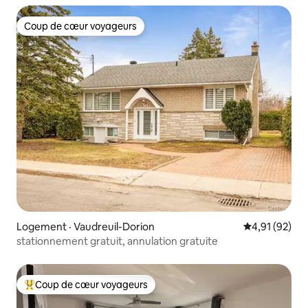
Coup de cœur voyageurs
Coup de cœur voyageurs
Logement · Vaudreuil-Dorion
Note moyenne
4,91 (92)
stationnement gratuit, annulation gratuite
Coup de cœur voyageurs
Coup de cœur voyageurs parmi les plus aimés