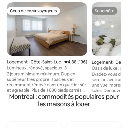
Coup de cœur voyageurs
Superhôte
Coup de cœur voyageurs
Superhôte
Logement · Côte-Saint-Luc
Note moyenne de 4,88 sur 5, 1
4,88 (196)
Logement · Deux
es
Lumineux, rénové, spacieux, 3
Oasis de luxe : pis
chambres, 2 salles de bain
au crépuscule
2 jours minimum minimum. Duplex
Évadez-vous dans 
supérieur très propre, spacieux et
sereine avec un sp
récemment rénové dans un quartier sûr
une vue imprenabl
et agréable. Plus de 1 600 pieds carrés,
soleil. Découvrez
Montréal : commodités populaires pour
hauts plafonds, beaucoup de lumière.
une cuisine entiè
Propreté étincelante. La climatisation
lit King Size conf
les maisons à louer
centrale et le chauffage sont à votre
principale. Reste
contrôle total. Équipé d'un lit king size,
Internet rapide et
d'un lit queen size, d'un lit double, d'une
télévision dans ch
connexion Wi-Fi haut débit, d'une
confortablement da