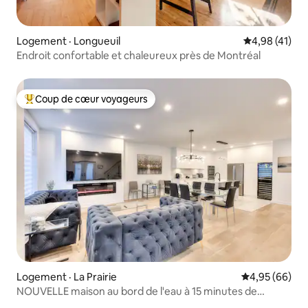
Logement · Longueuil
Note moyenne
4,98 (41)
Endroit confortable et chaleureux près de Montréal
Coup de cœur voyageurs
Coup de cœur voyageurs parmi les plus aimés
Logement · La Prairie
Note moyenne
4,95 (66)
NOUVELLE maison au bord de l'eau à 15 minutes de
Montréal