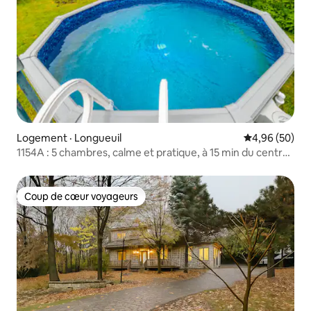
Logement · Longueuil
Note moyenne
4,96 (50)
1154A : 5 chambres, calme et pratique, à 15 min du centre-
ville
Coup de cœur voyageurs
Coup de cœur voyageurs