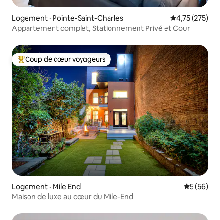
Logement · Pointe-Saint-Charles
Note moyenne 
4,75 (275)
Appartement complet, Stationnement Privé et Cour
Coup de cœur voyageurs
Coup de cœur voyageurs parmi les plus aimés
Logement · Mile End
Note moye
5 (56)
Maison de luxe au cœur du Mile-End