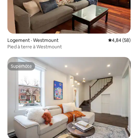
Logement · Westmount
Note moyenne
4,84 (58)
Pied à terre à Westmount
Superhôte
Superhôte