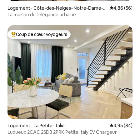
Logement · Côte-des-Neiges–Notre-Dame-d
Note moyenne
4,86 (56)
e-Grâce
La maison de l'élégance urbaine
Coup de cœur voyageurs
Coup de cœur voyageurs parmi les plus aimés
Logement · La Petite-Italie
Note moyenne
4,95 (84)
Luxueux 2CAC 2SDB 2PRK Petite Italy EV Chargeur