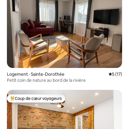
Logement · Sainte-Dorothée
Note moye
5 (17)
Petit coin de nature au bord de la rivière
Coup de cœur voyageurs
Coup de cœur voyageurs parmi les plus aimés