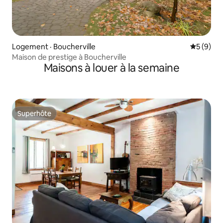
Logement · Boucherville
Note moy
5 (9)
Maison de prestige à Boucherville
Maisons à louer à la semaine
Superhôte
Superhôte