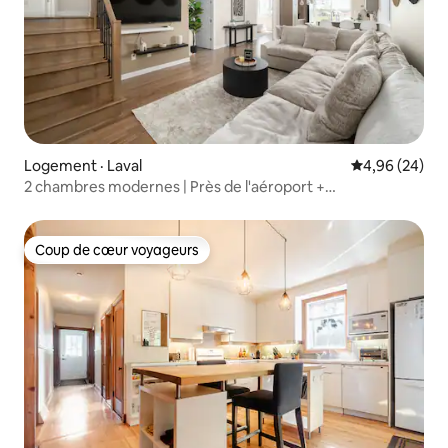
Logement · Laval
Note moyenne
4,96 (24)
2 chambres modernes | Près de l'aéroport +
stationnement gratuit
Coup de cœur voyageurs
Coup de cœur voyageurs