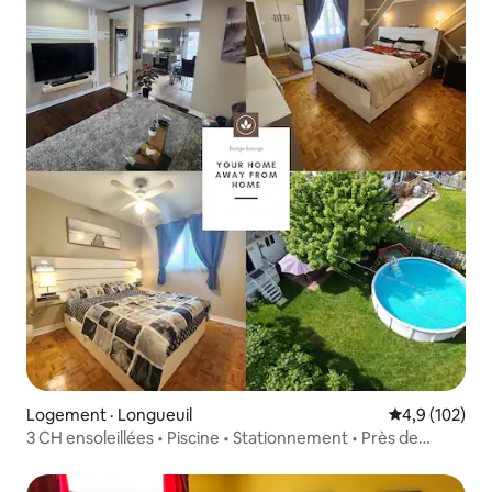
Logement · Longueuil
Note moyenne
4,9 (102)
3 CH ensoleillées • Piscine • Stationnement • Près de
Montréal