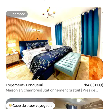
Superhôte
Superhôte
Logement · Longueuil
Note moyenne 
4,83 (139)
Maison à 3 chambres| Stationnement gratuit | Près de
Montréal
Coup de cœur voyageurs
Coup de cœur voyageurs parmi les plus aimés