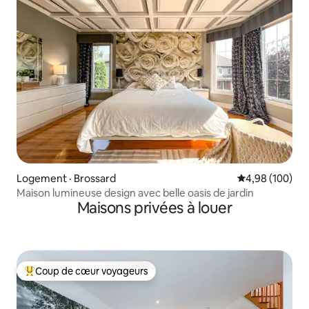
Logement · Brossard
Note moyenne 
4,98 (100)
Maison lumineuse design avec belle oasis de jardin
Maisons privées à louer
Coup de cœur voyageurs
Coup de cœur voyageurs parmi les plus aimés