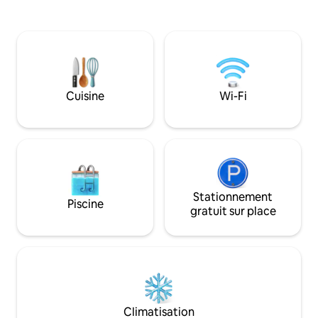
Netflix, TV Orange Wifi Cheminée Ciel
votre aimée que l
Étoilé Douche XXL multi-jet (ciel douche
n'est pas une chimère. En sup
indisponible à ce jour) Tout linge fourni
offres romantique,
Option possible: balançoire érotique/
prestige Petit déjeuner Livraison à
Champagne/ appareil électroménager
domicile Nous contacter pour plus de
party
renseignements et 
Cuisine
Wi-Fi
Stationnement
Piscine
gratuit sur place
Climatisation