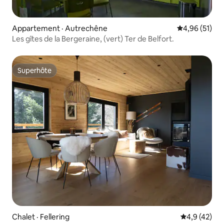
Appartement · Autrechêne
Note moyenne
4,96 (51)
Les gîtes de la Bergeraine, (vert) Ter de Belfort.
Superhôte
Superhôte
Chalet · Fellering
Note moyenn
4,9 (42)