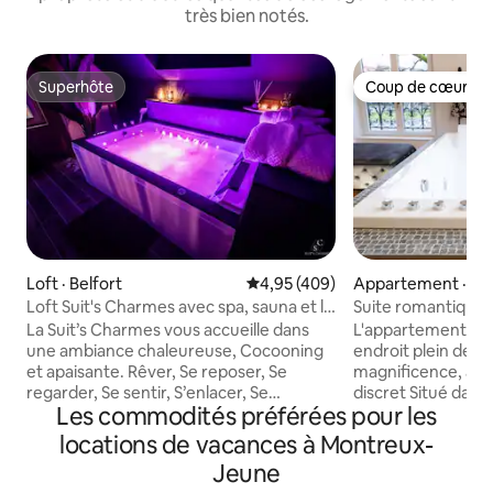
très bien notés.
Superhôte
Coup de cœur vo
Superhôte
Coup de cœur vo
Loft · Belfort
Note moyenne de 4,95 sur 5, 4
4,95 (409)
Appartement · Mor
Loft Suit's Charmes avec spa, sauna et lit
Suite romantique 
King Size
La Suit’s Charmes vous accueille dans
L'appartement du 
une ambiance chaleureuse, Cocooning
endroit plein de c
et apaisante. Rêver, Se reposer, Se
magnificence, agr
regarder, Se sentir, S’enlacer, Se
discret Situé dans
Les commodités préférées pour les
retrouver, Se confiner…S’aimer…Venez
de Morvillars, vous
profiter de la Suit’s Charmes!! Suite de
sérénité, le roman
locations de vacances à Montreux-
75m2 , Face Gare de Belfort Jacuzzi
espérée et mérit
Jeune
Sauna Lit King Size TV 4K smart Tv,
Messieurs, voici l