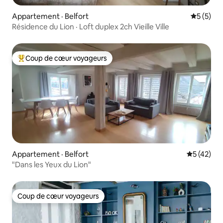
Appartement · Belfort
Note moy
5 (5)
Résidence du Lion · Loft duplex 2ch Vieille Ville
Coup de cœur voyageurs
Coup de cœur voyageurs parmi les plus aimés
Appartement · Belfort
Note moye
5 (42)
"Dans les Yeux du Lion"
Coup de cœur voyageurs
Coup de cœur voyageurs